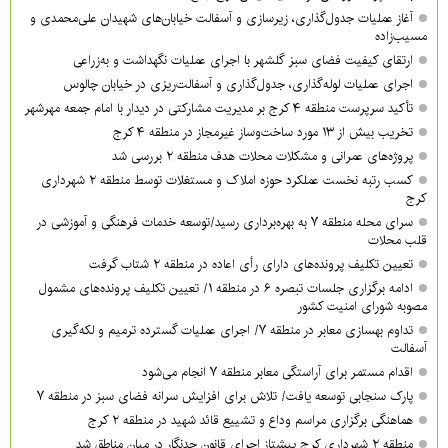
آغاز عملیات جدول‌گذاری، زیرسازی و آسفالت خیابان‌های شهیدان علی‌محمدی و
مسیب‌زاده
ارتقای کیفیت فضای سبز گلشهر با اجرای عملیات نگهداشت و به‌زراعی
اجرای عملیات لوله‌گذاری، جدول‌گذاری و آسفالت‌ریزی در خیابان چالوس
تأکید سرپرست منطقه ۴ کرج بر مدیریت مشارکتی در دیدار با امام جمعه مهرشهر
تخریب بیش از ۱۳ مورد ساخت‌وساز غیرمجاز در منطقه ۴ کرج
پروژه‌های عمرانی و مشکلات محلات هدف منطقه ۲ بررسی شد
کسب رتبه نخست عملکرد حوزه املاک و مستغلات توسط منطقه ۲ شهرداری
کرج
سرای محله منطقه ۷ به بهره‌برداری رسید/توسعه خدمات فرهنگی و آموزشی در
قلب محلات
تعیین تکلیف پرونده‌های دارای رأی اعاده در منطقه ۲ شتاب گرفت
ادامه برگزاری جلسات تبصره ۶ در منطقه ۱/ تعیین تکلیف پرونده‌های مشمول
مصوبه شورای امنیت کشور
تداوم بهسازی معابر در منطقه ۷/ اجرای عملیات گسترده ترمیم و لکه‌گیری
آسفالت
اقدام مستمر برای آراستگی معابر منطقه ۷ انجام می‌شود
پارک سنجابی توسعه یافت/ تلاش برای افزایش سرانه فضای سبز در منطقه ۷
هماهنگی برگزاری مراسم وداع و تشییع قائد شهید در منطقه ۲ کرج
منطقه ۲ شهرداری کرج پیشتاز اجرای قانون حدنگار در میان مناطق شد