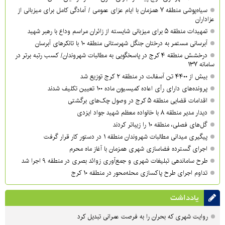
سیاه‌پوشی منطقه ۷ همزمان با ایام عزای عمومی / آمادگی کامل برای میزبانی از
عزاداران
تمهیدات منطقه ۵ برای میزبانی شایسته از زائران مراسم وداع با رهبر شهید
آبرسانی مستمر به درختان جنگل شهرستانی منطقه ۱۰ با تانکرهای آبرسان
درخشش منطقه ۴ کرج در پاسخگویی به مطالبات شهروندان/ کسب رتبه برتر در
سامانه ۱۳۷
بیش از ۴۴۰۰ تن آسفالت در منطقه ۲ کرج توزیع شد
پرونده‌های دارای رأی اعاده کمیسیون ماده ۱۰۰ تعیین تکلیف شدند
اقدامات قضایی منطقه ۵ کرج در وصول چک‌های برگشتی
دیدار مدیر منطقه ۸ با خانواده معظم شهید جواد ایزدی
گل‌های فصلی، منطقه ۱۰ را زیباتر کردند
پیگیری میدانی مطالبات شهروندان منطقه ۱ در دستور کار قرار گرفت
اجرای گسترده فضاسازی شهری همزمان با آغاز ماه محرم
طرح ساماندهی تبلیغات شهری و جمع‌آوری زوائد بصری در منطقه ۹ اجرا شد
تداوم اجرای طرح پاکسازی محله‌محور در منطقه ۱۰ کرج
یادداشت
روایت شهری که بحران را به فرصت عمرانی تبدیل کرد