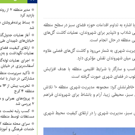
مدیر منطقه
بازدید کرد
بساط پرنده‌فروشان 
 اشاره به تداوم اقدامات حوزه فضای سبز در سطح منطقه
شد
ی شاداب و دلپذیر برای شهروندان، عملیات کاشت گل‌های
آغاز عملیات جدول‌گذ
می منطقه در حال انجام است.
خیابان‌های شهیدان علی
ارتقای کیفیت فضای 
یریت شهری به شمار می‌رود و کاشت گل‌های فصلی علاوه
عملیات نگهداشت و به‌زر
ی میان شهروندان نقش مؤثری دارد.
اجرای عملیات لوله‌گ
آسفالت‌ریزی در خیابان
ه‌های مناسب و سازگار با شرایط اقلیمی منطقه با هدف افزایش
مطلوب در فضای شهری صورت گرفته است.
مشارکتی در دیدار با ام
تخر
موسوی با تأکید بر اهمیت حفظ و توسعه فضاهای سبز شهری خاطرنشان کرد: مجموعه مدیریت شهری منطقه ۱۰ تلاش
منطقه ۴ کرج
بز، محیطی زیبا، آرام و بانشاط برای شهروندان فراهم
پروژه‌های عمرانی و
۲ بررسی شد
کسب رتبه نخست عمل
 سبز، مدیریت شهری را در ارتقای کیفیت محیط شهری
مستغلات توسط منطقه ۲ شهرداری کرج
خدمات فرهنگی و آموزش