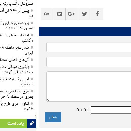
شهروندان/ کسب رتبه برتر 
شد
تعیین تکلیف شدند
برگشتی
دی
ایزدی
گل‌های فصلی، منطقه ۱۰ را زیباتر کر
دستور کار قرار گرفت
اجرای گسترده فضاسا
ماه محرم
طرح ساماندهی تبلیغ
بصری در منطقه ۹ اجرا شد
تداوم اجرای طرح پا
۱۰ کرج
0 + 0 =
یادداشت