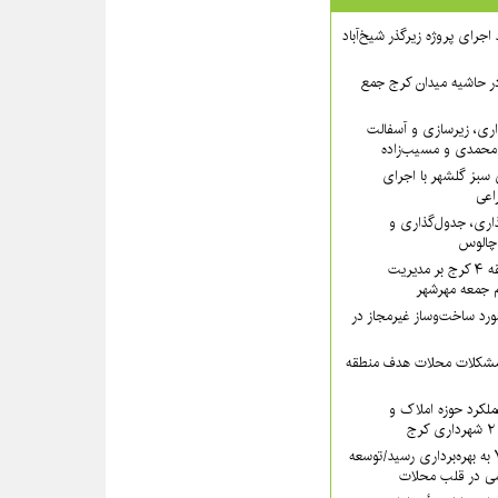
 ۲ از روند اجرای پروژه زیرگذر شیخ‌آباد
در حاشیه میدان کرج جمع
اری، زیرسازی و آسفالت
‌محمدی و مسیب‌زاده
سبز گلشهر با اجرای
اعی
ذاری، جدول‌گذاری و
 چالوس
تأکید سرپرست منطقه ۴ کرج بر مدیریت
ام جمعه مهرشهر
یب بیش از ۱۳ مورد ساخت‌وساز غیرمجاز در
 مشکلات محلات هدف منطقه
کرد حوزه املاک و
سرای محله منطقه ۷ به بهره‌برداری رسید/توسعه
ی در قلب محلات