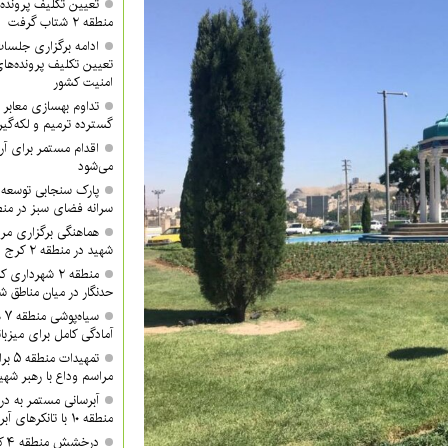
تعیین تکلیف پرونده‌
منطقه ۲ شتاب گرفت
تعیین تکلیف پرونده‌ه
امنیت کشور
گسترده ترمیم و لکه‌گی
می‌شود
پارک سنجابی توسعه 
سرانه فضای سبز در منطق
هماهنگی برگزاری مرا
شهید در منطقه ۲ کرج
منطقه ۲ شهردا
حدنگار در میان مناطق ش
سی
آمادگی کامل برای میزبان
تمهید
مراسم وداع با رهبر شهی
آبرسانی مستمر به د
منطقه ۱۰ با تانکرهای آبرسان
در