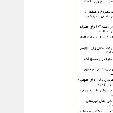
های دارای رأی اعاده در
ادامه برگزاری جلسات تبصره ۶ در منطقه ۱/
ای مشمول مصوبه شورای
تداوم بهسازی معابر در منطقه ۷/ اجرای عملیات
ری آسفالت
اقدام مستمر برای آراستگی معابر منطقه ۷ انجام
یافت/ تلاش برای افزایش
ه ۷
سم وداع و تشییع قائد
ری کرج پیشتاز اجرای قانون
د
اه‌پوشی منطقه ۷ همزمان با ایام عزای عمومی /
ی از عزاداران
ات منطقه ۵ برای میزبانی شایسته از زائران
د
رختان جنگل شهرستانی
خشش منطقه ۴ کرج در پاسخگویی به مطالبات