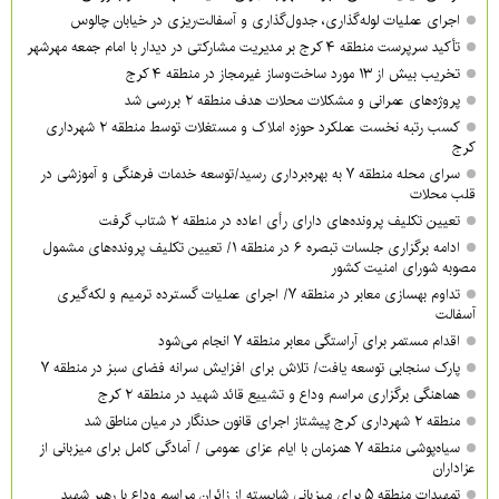
اجرای عملیات لوله‌گذاری، جدول‌گذاری و آسفالت‌ریزی در خیابان چالوس
تأکید سرپرست منطقه ۴ کرج بر مدیریت مشارکتی در دیدار با امام جمعه مهرشهر
تخریب بیش از ۱۳ مورد ساخت‌وساز غیرمجاز در منطقه ۴ کرج
پروژه‌های عمرانی و مشکلات محلات هدف منطقه ۲ بررسی شد
کسب رتبه نخست عملکرد حوزه املاک و مستغلات توسط منطقه ۲ شهرداری
کرج
سرای محله منطقه ۷ به بهره‌برداری رسید/توسعه خدمات فرهنگی و آموزشی در
قلب محلات
تعیین تکلیف پرونده‌های دارای رأی اعاده در منطقه ۲ شتاب گرفت
ادامه برگزاری جلسات تبصره ۶ در منطقه ۱/ تعیین تکلیف پرونده‌های مشمول
مصوبه شورای امنیت کشور
تداوم بهسازی معابر در منطقه ۷/ اجرای عملیات گسترده ترمیم و لکه‌گیری
آسفالت
اقدام مستمر برای آراستگی معابر منطقه ۷ انجام می‌شود
پارک سنجابی توسعه یافت/ تلاش برای افزایش سرانه فضای سبز در منطقه ۷
هماهنگی برگزاری مراسم وداع و تشییع قائد شهید در منطقه ۲ کرج
منطقه ۲ شهرداری کرج پیشتاز اجرای قانون حدنگار در میان مناطق شد
سیاه‌پوشی منطقه ۷ همزمان با ایام عزای عمومی / آمادگی کامل برای میزبانی از
عزاداران
تمهیدات منطقه ۵ برای میزبانی شایسته از زائران مراسم وداع با رهبر شهید