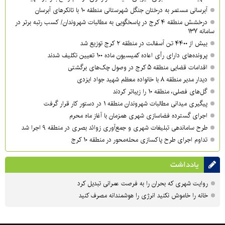
آبرسانی مستمر به درختان جنگل شهرستانی منطقه ۱۰ با تانکرهای آبرسان
درخشش منطقه ۴ کرج در پاسخگویی به مطالبات شهروندان/ کسب رتبه برتر در
سامانه ۱۳۷
بیش از ۴۴۰۰ تن آسفالت در منطقه ۲ کرج توزیع شد
پرونده‌های دارای رأی اعاده کمیسیون ماده ۱۰۰ تعیین تکلیف شدند
اقدامات قضایی منطقه ۵ کرج در وصول چک‌های برگشتی
دیدار مدیر منطقه ۸ با خانواده معظم شهید جواد ایزدی
گل‌های فصلی، منطقه ۱۰ را زیباتر کردند
پیگیری میدانی مطالبات شهروندان منطقه ۱ در دستور کار قرار گرفت
اجرای گسترده فضاسازی شهری همزمان با آغاز ماه محرم
طرح ساماندهی تبلیغات شهری و جمع‌آوری زوائد بصری در منطقه ۹ اجرا شد
تداوم اجرای طرح پاکسازی محله‌محور در منطقه ۱۰ کرج
یادداشت
روایت شهری که بحران را به فرصت عمرانی تبدیل کرد
خانه را خاموش نکنید انرژی را هوشمندانه مصرف کنید