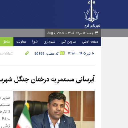
جمعه ۱۶ مرداد ۱۴۰۵ -
Aug 7, 2026
صفحه اصلی
عناوین کلی
شهرداری
شورا
معاونت
مناطق
۱۰ تیر ۱۴۰۵ - ۱۲:۱۳
کد مطلب: 90189
آبرسانی مستمر به درختان جنگل شهرستانی منطقه ۱۰ با
مستمر
تانکره
حفظ و
ناشی ا