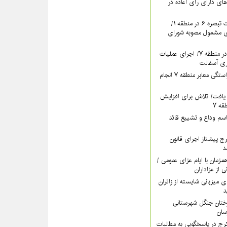
های دارای رأی اعاده در
ادامه برگزاری جلسات تبصره ۶ در منطقه ۱/
ای مشمول مصوبه شورای
تداوم بهسازی معابر در منطقه ۷/ اجرای عملیات
ری آسفالت
اقدام مستمر برای آراستگی معابر منطقه ۷ انجام
یافت/ تلاش برای افزایش
ه ۷
سم وداع و تشییع قائد
ری کرج پیشتاز اجرای قانون
د
اه‌پوشی منطقه ۷ همزمان با ایام عزای عمومی /
ی از عزاداران
ات منطقه ۵ برای میزبانی شایسته از زائران
د
رختان جنگل شهرستانی
خشش منطقه ۴ کرج در پاسخگویی به مطالبات