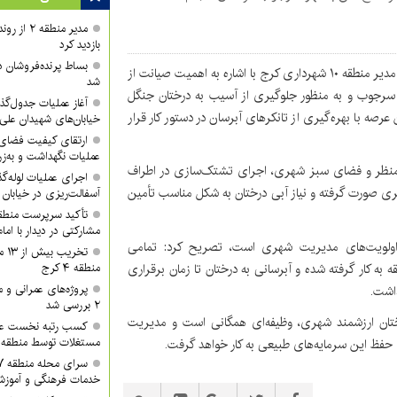
مدیر منطقه
بازدید کرد
بساط پرنده‌فروشان 
، سیدجواد موسوی مدیر منطقه ۱۰ شهرداری کرج با اشاره به اهمیت صیانت از
شد
هر سرجوب و به منظور جلوگیری از آسیب به درختان جنگل
آغاز عملیات جدول‌گذ
ستمر به این عرصه با بهره‌گیری از تانکرهای آبرسان در دستور کار قرار
خیابان‌های شهیدان علی
ارتقای کیفیت فضای 
عملیات نگهداشت و به‌زر
، منظر و فضای سبز شهری، اجرای تشتک‌سازی در اطراف
اجرای عملیات لوله‌گ
‌تری صورت گرفته و نیاز آبی درختان به شکل مناسب تأمین
آسفالت‌ریزی در خیابان
مشارکتی در دیدار با ام
هنسال از اولویت‌های مدیریت شهری است، تصریح کرد: تمامی
تخر
ه کار گرفته شده و آبرسانی به درختان تا زمان برقراری
منطقه ۴ کرج
پروژه‌های عمرانی و
داشت.
۲ بررسی شد
تان ارزشمند شهری، وظیفه‌ای همگانی است و مدیریت
کسب رتبه نخست عمل
مستغلات توسط منطقه ۲ شهرداری کرج
خدمات فرهنگی و آموزش