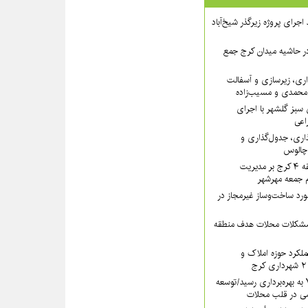
 ۲ از روند اجرای پروژه زیرگذر شیخ‌آباد
در حاشیه میدان کرج جمع
اری، زیرسازی و آسفالت
‌محمدی و مسیب‌زاده
سبز گلشهر با اجرای
اعی
ذاری، جدول‌گذاری و
 چالوس
تأکید سرپرست منطقه ۴ کرج بر مدیریت
ام جمعه مهرشهر
یب بیش از ۱۳ مورد ساخت‌وساز غیرمجاز در
 مشکلات محلات هدف منطقه
کرد حوزه املاک و
سرای محله منطقه ۷ به بهره‌برداری رسید/توسعه
ی در قلب محلات