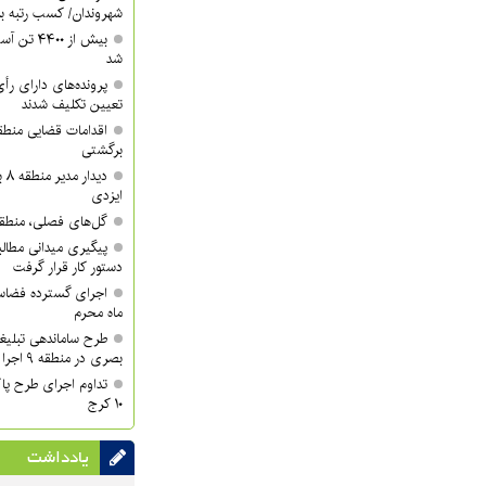
شهروندان/ کسب رتبه برتر 
شد
تعیین تکلیف شدند
برگشتی
دی
ایزدی
گل‌های فصلی، منطقه ۱۰ را زیباتر کر
دستور کار قرار گرفت
اجرای گسترده فضاسا
ماه محرم
طرح ساماندهی تبلیغ
بصری در منطقه ۹ اجرا شد
تداوم اجرای طرح پا
۱۰ کرج
یادداشت