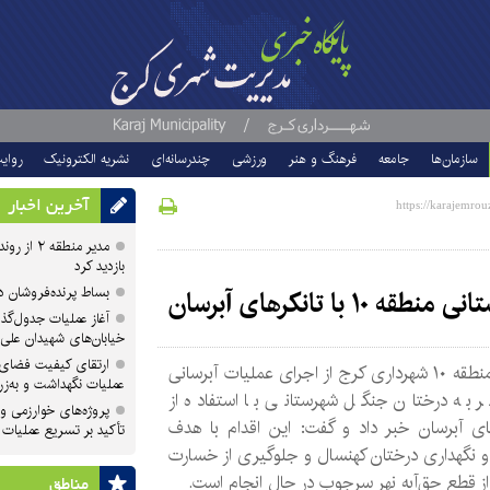
سازمان‌ها
جامعه
فرهنگ و هنر
ورزشی
چندرسانه‌ای
نشریه الکترونیک
روای
آخرین اخبار
مدیر منطقه
بازدید کرد
بساط پرنده‌فروشان 
 تانکرهای آبرسان
آغاز عملیات جدول‌گذ
خیابان‌های شهیدان علی
ارتقای کیفیت فضای 
مدیر منطقه ۱۰ شهرداری کرج از اجرای عملیات آبرسانی
عملیات نگهداشت و به‌زر
 به درختان جنگل شهرستانی با استفاده از
پروژه‌های خوارزمی و ش
ای آبرسان خبر داد و گفت: این اقدام با هدف
تأکید بر تسریع عملیات
 نگهداری درختان کهنسال و جلوگیری از خسارت
ز قطع حق‌آبه نهر سرجوب در حال انجام است.
مناطق