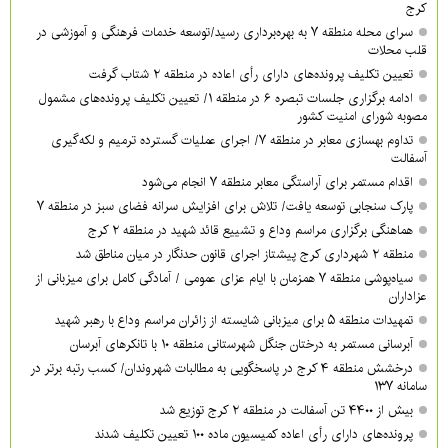
کرج
سرای محله منطقه ۷ به بهره‌برداری رسید/توسعه خدمات فرهنگی و آموزشی در
قلب محلات
تعیین تکلیف پرونده‌های دارای رأی اعاده در منطقه ۲ شتاب گرفت
ادامه برگزاری جلسات تبصره ۶ در منطقه ۱/ تعیین تکلیف پرونده‌های مشمول
مصوبه شورای امنیت کشور
تداوم بهسازی معابر در منطقه ۷/ اجرای عملیات گسترده ترمیم و لکه‌گیری
آسفالت
اقدام مستمر برای آراستگی معابر منطقه ۷ انجام می‌شود
پارک سنجابی توسعه یافت/ تلاش برای افزایش سرانه فضای سبز در منطقه ۷
هماهنگی برگزاری مراسم وداع و تشییع قائد شهید در منطقه ۲ کرج
منطقه ۲ شهرداری کرج پیشتاز اجرای قانون حدنگار در میان مناطق شد
سیاه‌پوشی منطقه ۷ همزمان با ایام عزای عمومی / آمادگی کامل برای میزبانی از
عزاداران
تمهیدات منطقه ۵ برای میزبانی شایسته از زائران مراسم وداع با رهبر شهید
آبرسانی مستمر به درختان جنگل شهرستانی منطقه ۱۰ با تانکرهای آبرسان
درخشش منطقه ۴ کرج در پاسخگویی به مطالبات شهروندان/ کسب رتبه برتر در
سامانه ۱۳۷
بیش از ۴۴۰۰ تن آسفالت در منطقه ۲ کرج توزیع شد
پرونده‌های دارای رأی اعاده کمیسیون ماده ۱۰۰ تعیین تکلیف شدند