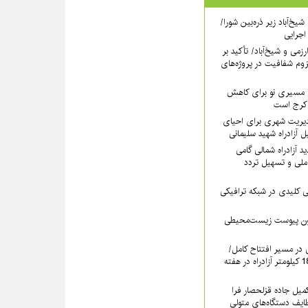
یخ‌آباد زیر ذره‌بین شورا/
 اجرایی
رزمی و شیخ‌آباد/ تأکید بر
وم شفافیت در پروژه‌های
نی مسیری نو برای کاهش
 کرج است
دیریت شهری برای احیای
 آزادراه شهید سلیمانی
 آزادراه شمالی گامی
ملی و تسهیل تردد
لیدی در شبکه ترافیکی
دون پیوست زیست‌محیطی
ی در مسیر افتتاح کامل/
بهره‌برداری رسمی از 18.6 کیلومتر آزادراه در هفته
کمیل جاده قزلحصار فرا
ایف دستگاه‌های متولی