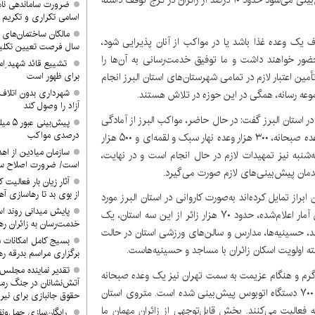
ضرورت ساماندهی نام
اسامی تکراری و تکری
مالکان ساختمان‌های 
 یک وعده غذا باشد یا در مواکب از آنان پذیرایی شود،
سال فرصت تعیین تکلیف
ایی در کرج حضور خواهند داشت و ما توفیق خدمت‌رسانی به آن‌ها را
تشییع قائد شهید ِام
مین اعتبار لازم در تمامی شهرستان‌های استان البرز انجام
برای ظهور است
شهرداری بدون اتلاف 
موعه رسانه، همگی در این حوزه در تلاش هستند.
آزاد را وصول کند
 استان البرز گفت: در حال حاضر، مواکب البرز از آمادگی
درصدی مواکب
صددرصدی برخوردار هستند. برای سه روز پیش رو، ۵۰۰ هزار وعده صبحانه، ۳۰۰ هزار وعده نهار سبک و لقمه‌ای و ۵۰۰ هزار
سازمان میادین از اه
شنبه نیز تمهیدات لازم در حال انجام است و در نهایت،
است/ ضرورت اصلاح ساخ
یدمان پیش‌بینی‌های لازم صورت می‌گیرد.
آثار زیان بار فعالیت 
از بوی بد تا رهاسازی 
از تمایل کرده‌اند به‌صورت کاروانی در استان البرز مورد
پایش میدانی روند اس
پذیرایی قرار گیرند، تاکنون اعلام آمادگی شده است. بر اساس آمار اعلام‌شده، حدود ۷۰ هزار زائر از این سه استان، یک
خدمت‌رسان به زائران ره
د، حسینیه‌ها، مدارس و سالن‌های ورزشی استان در حالت
بسیج کامل امکانات 
لبته اولویت اسکان زائران با مساجد و حسینیه‌هاست.
برگزاری مراسم بدرقه ره
تقدیر نماینده مجلس 
 گرم و هنگام عزیمت به سمت تهران نیز یک وعده صبحانه
آتش‌نشانان در جنگ رم
در نظر گرفته شده است، افزود: برای حمل‌ونقل آن‌ها نیز حدود ۷۰۰ دستگاه اتوبوس پیش‌بینی شده است. متروی استان
حقوق جانبازی برای نیر
 شنبه با فاصله زمانی ۱۰ دقیقه، به‌صورت ۲۴ ساعته فعالیت می‌کنند. بخش قابل‌توجهی از زائران مهمان ما
رایگان‌سازی حمل‌ونق