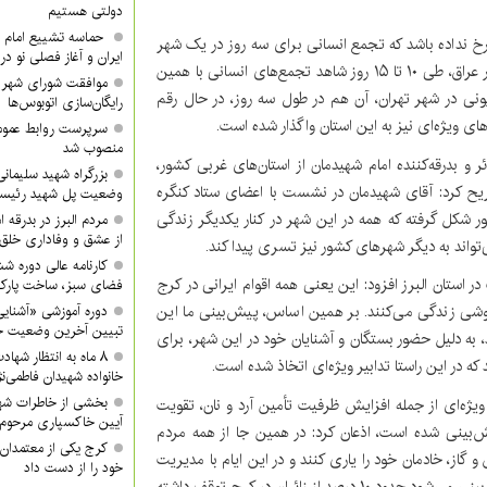
دولتی هستیم
حماسه تشییع امام ش
 رخ نداده باشد که تجمع انسانی برای سه روز در یک شهر
ایران و آغاز فصلی نو در
شکل بگیرد. اگرچه در اربعین، در شهرهای کربلا و نجف و کشور عراق، طی ۱۰ تا ۱۵ روز شاهد تجمع‌های انسانی با همین
موافقت شورای شهر ک
ونی در شهر تهران، آن هم در طول سه روز، در حال رقم
رایگان‌سازی اتوبوس‌ها
ای ویژه‌ای نیز به این استان واگذار شده است.
سرپرست روابط عموم
منصوب شد
 و بدرقه‌کننده امام شهیدمان از استان‌های غربی کشور،
بزرگراه شهید سلیمانی 
تصریح کرد: آقای شهیدمان در نشست با اعضای ستاد کنگره
وضعیت پل شهید رئیس
ر شکل گرفته که همه در این شهر در کنار یکدیگر زندگی
مردم البرز در بدرقه 
از عشق و وفاداری خلق 
‌تواند به دیگر شهرهای کشور نیز تسری پیدا کند.
کارنامه عالی دوره ش
 استان البرز افزود: این یعنی همه اقوام ایرانی در کرج
فضای سبز، ساخت پار
وشی زندگی می‌کنند. بر همین اساس، پیش‌بینی ما این
دوره آموزشی «آشنایی
تبیین آخرین وضعیت جن
، به دلیل حضور بستگان و آشنایان خود در این شهر، برای
۸ ماه به انتظار شها
که در این راستا تدابیر ویژه‌ای اتخاذ شده است.
خانواده شهیدان فاطمی‌نژ
بخشی از خاطرات شه
ویژه‌ای از جمله افزایش ظرفیت تأمین آرد و نان، تقویت
آیین خاکسپاری مرحوم 
ش‌بینی شده است، اذعان کرد: در همین جا از همه مردم
کرج یکی از معتمدان 
و گاز، خادمان خود را یاری کنند و در این ایام با مدیریت
خود را از دست داد
مصرف، همراه مجموعه‌های خدمت‌رسان باشند. در مجموع پیش‌بینی می‌شود حدود ۱۰ درصد از زائران در کرج توقف داشته