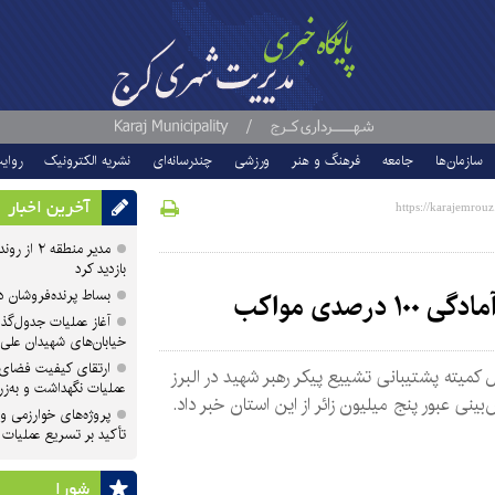
سازمان‌ها
جامعه
فرهنگ و هنر
ورزشی
چندرسانه‌ای
نشریه الکترونیک
روای
آخرین اخبار
مدیر منطقه
بازدید کرد
بساط پرنده‌فروشان 
آغاز عملیات جدول‌گذ
خیابان‌های شهیدان علی
ارتقای کیفیت فضای 
کمیته پشتیبانی تشییع پیکر رهبر شهید در البرز
عملیات نگهداشت و به‌زر
‌بینی عبور پنج میلیون زائر از این استان خبر داد.
پروژه‌های خوارزمی و ش
تأکید بر تسریع عملیات
شورا