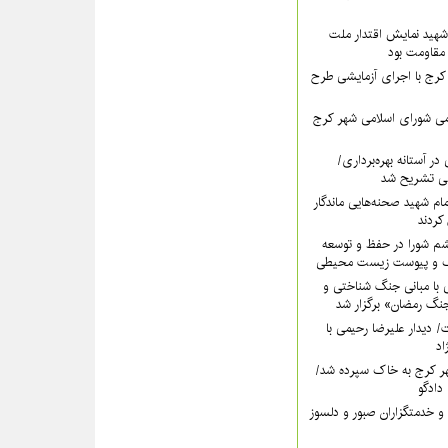
هید نمایش اقتدار ملت
 مقاومت بود
رج با اجرای آزمایشی طرح
ی شورای اسلامی شهر کرج
در آستانه بهره‌برداری/
ی تشریح شد
امام شهید صحنه‌هایی ماندگار
کردند
شم شورا در حفظ و توسعه
ک و پیوست زیست محیطی
 با مبانی جنگ شناختی و
گ رمضان» برگزار شد
دت/ دیدار علیرضا رحیمی با
اد
ر کرج به خاک سپرده شد/
دادگو
و خدمتگزاران صبور و دلسوز