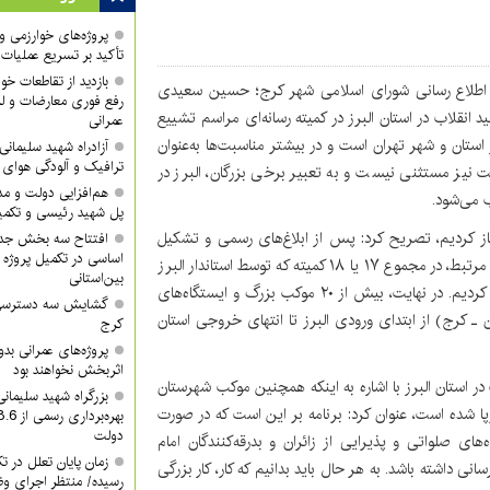
پروژه‌های خوارزمی و ش
تأکید بر تسریع عملیات
بازدید از تقاطعات خوا
ه اطلاع رسانی شورای اسلامی شهر کرج؛ حسین سعیدی
رفع فوری معارضات و لز
انقلاب در استان البرز در کمیته رسانه‌ای مراسم تشییع
عمرانی
ار استان و شهر تهران است و در بیشتر مناسبت‌ها به‌عنوان
آزادراه شهید سلیما
ترافیک و آلودگی هوای
نیز مستثنی نیست و به تعبیر برخی بزرگان، البرز در
هم‌افزایی دولت و م
پل شهید رئیسی و تکمیل
ها آغاز کردیم، تصریح کرد: پس از ابلاغ‌های رسمی و تشکیل
افتتاح سه بخش جدید
اساسی در تکمیل پروژه 
کمیته‌های پشتیبانی، حمل‌ونقل، اطلاع‌رسانی و سایر کمیته‌های مرتبط، در مجموع ۱۷ یا ۱۸ کمیته که توسط استاندار البرز
بین‌استانی
تشکیل و برای آن‌ها ابلاغ صادر شد، جلسات متعددی را برگزار کردیم. در نهایت، بیش از ۲۰ موکب بزرگ و ایستگاه‌های
گشایش سه دسترسی ک
ن ـ کرج) از ابتدای ورودی البرز تا انتهای خروجی استان
کرج
پروژه‌های عمرانی ب
اثربخش نخواهند بود
ر استان البرز با اشاره به اینکه همچنین موکب شهرستان
بزرگراه شهید سلیمان
برپا شده است، عنوان کرد: برنامه بر این است که در صورت
دولت
‌های صلواتی و پذیرایی از زائران و بدرقه‌کنندگان امام
زمان پایان تعلل در ت
ی داشته باشد. به هر حال باید بدانیم که کار، کار بزرگی
رسیده/ منتظر اجرای وظ