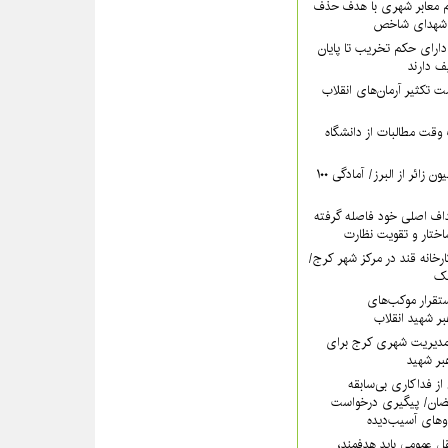
‌ معابر شهری با هدف حذف
م شهدای شاخص
دارای حکم تخریب تا پایان
 دارند
ت تکثیر آرمان‌های انقلاب
وقت مطالبات از دانشگاه
پیش‌بینی عبور ۵ میلیون زائر از البرز/ آمادگی ۱۰۰
داف اصلی خود فاصله گرفته
تار و تقویت نظارت
کارخانه قند در مرکز شهر کرج/
آهک
تقرار موکب‌های
بر شهید انقلاب
مدیریت شهری کرج برای
بر شهید
از فداکاری بی‌سابقه
ضان/ پیگیری درخواست
وهای آسیب‌دیده
ل عمومی باید هدفمند،