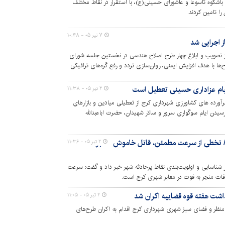
باشکوه تاسوعا و عاشورای حسینی(ع)، با استقرار در نقاط مختلف
را تامین کردند.
۷ تیر ۰۵ - ۱۰:۴۸
 اجرایی شد
ز تصویب و ابلاغ چهار طرح اصلاح هندسی در نخستین جلسه شورای
ا با هدف افزایش ایمنی، روان‌سازی تردد و رفع گره‌های ترافیکی
ر ایام عزاداری حسینی تعطیل است
۲ تیر ۰۵ - ۱۱:۳۸
رده های کشاورزی شهرداری کرج از تعطیلی میادین و بازارهای
ارسیدن ایام سوگواری سرور و سالار شهیدان، حضرت اباعبدالله
ای چهارشنبه، پنجشنبه و جمعه، مصادف با ایام تاسوعا و عاشورای
ج/ تخطی از سرعت مطمئن، قاتل خاموش معابر
۲ تیر ۰۵ - ۱۱:۳۶
 شناسایی و اولویت‌بندی نقاط پرحادثه شهر خبر داد و گفت: سرعت
فات منجر به فوت در معابر شهری کرج است.
شت هفته قوه قضاییه اکران شد
۲ تیر ۰۵ - ۱۱:۰۵
، منظر و فضای سبز شهری شهرداری کرج اقدام به اکران طرح‌های