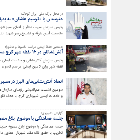
در محل پارک ملی ایران کوچک؛
هنرمندان با «ترسیم عاشقی» به بدرق
رئیس سازمان سیما، منظر و فضای سبز شهر
مناسبت آیین بدرقه و تشییع رهبر شهید انقل
به‌منظور حفظ ایمنی مراسم تاسوعا و عاشورا؛
آتش‌نشانان در ۱۲ نقطه شهر کرج مستقر می‌شوند
نقطه شهر برای تامین ایمنی مراسم تاسوعا 
اتحاد آتش‌نشانی‌های البرز در مس
سومین نشست هم‌اندیشی رؤسای سازمان‌های 
و خدمات ایمنی شهرداری کرج، با هدف تقو
گزارش تصویری؛
جلسه هماهنگی با موضوع ابلاغ مصوب
جلسه هماهنگی با موضوع ابلاغ مصوبه جدید 
تخریب با حضور قائم‌مقام شهردار، معاون م
مرتبط برگزار شد.