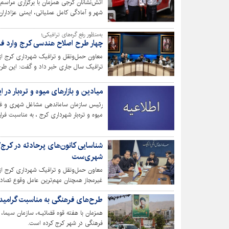
آتش‌نشانان کرجی همزمان با برگزاری مراسم 
شهر و آمادگی کامل عملیاتی، ایمنی عزاداران 
به‌منظور رفع گره‌های ترافیکی؛
چهار طرح اصلاح هندسی کرج وارد فاز
معاون حمل‌ونقل و ترافیک شهرداری کرج ا
ترافیک سال جاری خبر داد و گفت: این طرح‌ه
در نقاط پرتردد شهر اجرا می‌شوند.
میادین و بازارهای میوه و تره‌بار د
رئیس سازمان ساماندهی مشاغل شهری و فرآو
میوه و تره‌بار شهرداری کرج ، به مناسبت فر
الحسین (ع) و یاران باوفای ایشان، در روزه
حسینی خبر داد.
شناسایی کانون‌های پرحادثه در کر
شهری‌ست
معاون حمل‌ونقل و ترافیک شهرداری کرج از
غیرمجاز همچنان مهم‌ترین عامل وقوع تصاد
طرح‌های فرهنگی به مناسبت گرامیدا
همزمان با هفته قوه قضائیـه، سازمان سیما
فرهنگی در شهر کرج کرده است.