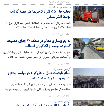
حدفاصل میدان امام حسین (ع) تا چهار راه مصباح، شامل ۲
۲۱ تیر ۰۵ - ۱۰:۲۹
هزار متر خط‌کشی ممتد و ۶ هزار متر خط‌کشی منقطع خبر
در هفته‌ای که گذشت،
داد.
نجات جان ۵۵ نفر از کرجی‌ها طی هفته گذشته
توسط آتش‌نشانان
رئیس سازمان آتش‌نشانی و خدمات ایمنی شهرداری کرج از
نجات ۵۵ شهروند در جریان عملیات‌ یک هفته گذشته
آتش‌نشانان خبر داد.
۲۱ تیر ۰۵ - ۱۰:۲۷
تداوم بهسازی معابر در منطقه ۷/ اجرای عملیات
گسترده ترمیم و لکه‌گیری آسفالت
مدیر منطقه ۷ شهرداری کرج از ادامه عملیات ترمیم، لکه‌گیری
و آسفالت نوارهای حفاری در معابر سطح منطقه خبر داد و
گفت: این اقدامات با هدف ارتقای کیفیت معابر، افزایش
۲۰ تیر ۰۵ - ۱۳:۴۴
ایمنی تردد و بهبود سیمای شهری به‌صورت مستمر در حال
گزارش تصویری؛
اجراست.
تمام ظرفیت حمل و نقل کرج در مراسم وداع و
تشییع رهبر شهید استفاده شد
سازمان حمل و نقل بار و مسافر شهرداری کرج با بسیج
امکانات در مراسم وداع با آقای شهید ایران، از نهایت ظرفیت
حمل و نقل موجود در شهر کرج استفاده کرد.
۱۷ تیر ۰۵ - ۱۱:۰۹
گزارش تصویری؛
پذیرایی از زائرین وداع با آقای شهید ایران