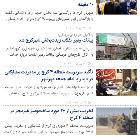
۱۰ دقیقه
شهردار کرج در بازگشایی سه بخش جدید آزادراه شمالی، گفت:
با بازگشایی این مسیرهای پروژه، ۱۹ کیلومتر از آزادراه شمالی
کرج زیر بار ترافیک قرار گرفت و گام مهمی در روان‌سازی تردد،
۳۰ تیر ۰۵ - ۱۴:۱۱
کاهش زمان سفر و تکمیل شبکه معابر شهری برداشته شد.
با اکران طرح‌های فرهنگی؛
بیانات رهبر انقلاب زینت‌بخش شهرکرج شد
سازمان سیما، منظر و فضای سبز شهری شهرداری کرج اقدام
به اکران طرح‌های فرهنگی بیانات رهبر انقلاب درباره‌ حماسه
عظیم بدرقه آقای شهید ایران و تبیین مسائل مهم کشور کرده
۳۰ تیر ۰۵ - ۱۱:۴۲
است.
تأکید سرپرست منطقه ۴ کرج بر مدیریت مشارکتی
در دیدار با امام جمعه مهرشهر
در جلسه هم‌اندیشی امام جمعه مهرشهر و هیئت امنای مسجد
امام علی(ع) با سرپرست منطقه ۴ شهرداری کرج، بر نقش
کلیدی تعامل نهادهای مذهبی و مدیریت شهری در تسهیل
۲۹ تیر ۰۵ - ۱۲:۵۱
پروژه‌ها، ارتقای خدمات و تحقق توسعه پایدار شهری تأکید
تخریب بیش از ۱۳ مورد ساخت‌وساز غیرمجاز در
شد.
منطقه ۴ کرج
سرپرست منطقه ۴ شهرداری کرج از شناسایی و تخریب بیش
از ۱۳ مورد ساخت‌وساز غیرمجاز در این منطقه خبر داد و گفت:
این ساخت‌وسازها بیشتر در اراضی کشاورزی با قصد تغییر