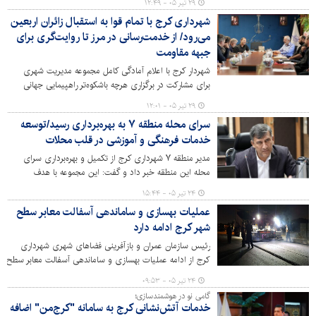
۲۹ تیر ۰۵ - ۱۲:۴۹
کاربری انجام شده بودند که با همکاری جهاد کشاورزی و
شهرداری کرج با تمام قوا به استقبال زائران اربعین
نیروی انتظامی تخریب شدند.
می‌رود/ از خدمت‌رسانی در مرز تا روایت‌گری برای
جبهه مقاومت
شهردار کرج با اعلام آمادگی کامل مجموعه مدیریت شهری
برای مشارکت در برگزاری هرچه باشکوه‌تر راهپیمایی جهانی
اربعین حسینی، تاکید کرد که شهرداری کرج امسال نیز همانند
۲۹ تیر ۰۵ - ۱۲:۰۱
سال‌های گذشته در صف مقدم خدمت‌رسانی به زائران پیاده
سرای محله منطقه ۷ به بهره‌برداری رسید/توسعه
حضرت اباعبدالله الحسین (ع) قرار دارد.
خدمات فرهنگی و آموزشی در قلب محلات
مدیر منطقه ۷ شهرداری کرج از تکمیل و بهره‌برداری سرای
محله این منطقه خبر داد و گفت: این مجموعه با هدف
گسترش فعالیت‌های فرهنگی، آموزشی و اجتماعی و افزایش
۲۴ تیر ۰۵ - ۱۵:۴۴
دسترسی شهروندان به خدمات محله‌محور، آماده ارائه خدمات
عملیات بهسازی و ساماندهی آسفالت معابر سطح
به شهروندان است.
شهر کرج ادامه دارد
رئیس سازمان عمران و بازآفرینی فضاهای شهری شهرداری
کرج از ادامه عملیات بهسازی و ساماندهی آسفالت معابر سطح
شهر با هدف ارتقای کیفی آسفالت معابر و روان‌سازی تردد
۲۴ تیر ۰۵ - ۰۹:۵۳
وسایل نقلیه خبر داد.
گامی نو در هوشمندسازی؛
خدمات آتش‌نشانی کرج به سامانه "کرج‌من" اضافه