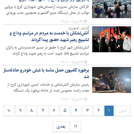
کارکنان سازمان مدیریت آرامستان‌های شهرداری کرج با برپایی
موکب در محل ایستگاه مترو گلشهر و همچنین جنب ورودی
سازمان واقع در اتوبان کرج – قزوین و در مسیر برگشت از
۱۷ تیر ۰۵ - ۱۱:۰۸
زائرین وداع با آقای شهید ایران پذیرایی کردند.
گزارش تصویری؛
آتش‌نشانان با خدمت به مردم در مراسم وداع و
تشییع رهبر شهید حضور پیدا کردند
آتش‌نشانان شهر کرج با حضور در مسیر خدمت‌رسانی به زائران
مراسم تشییع قائد شهید امت، با رهبر شهید وداع کردند.
۱۷ تیر ۰۵ - ۱۱:۰۷
برخورد کامیون حمل ماسه با شش خودرو حادثه‌ساز
شد
رئیس سازمان آتش‌نشانی و خدمات ایمنی شهرداری کرج از
نجات راننده محبوس شده در حادثه برخورد یک دستگاه
کامیون حمل ماسه با ۶ خودرو در میدان طالقانی عظیمیه خبر
۱۷ تیر ۰۵ - ۱۱:۰۳
داد.
قبلی
۱
۲
۳
۴
۵
۶
۷
۸
۹
۱۰
۱۱
بعدی