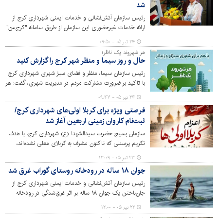
شد
رئیس سازمان آتش‌نشانی و خدمات ایمنی شهرداری کرج از
ارائه خدمات غیرحضوری این سازمان از طریق سامانه "کرج‌من"
و امکان ثبت و پیگیری الکترونیکی درخواست‌های تمامی
۲۴ تیر ۰۵ - ۰۹:۵۰
متقاضیان خبر داد.
هر شهروند یک ناظر؛
حال و روز سیما و منظر شهر کرج را گزارش کنید
رئیس سازمان سیما، منظر و فضای سبز شهری شهرداری کرج
با تاکید بر ضرورت مشارکت مردم در مدیریت شهری، گفت: هر
شهروند می‌تواند در نقش یک ناظر برای سیما و منظر شهر
۲۴ تیر ۰۵ - ۰۹:۴۷
باشد و مشکلات و پیشنهادهای خود را به‌طور مستقیم گزارش
فرصتی ویژه برای کربلا اولی‌های شهرداری کرج/
کند.
ثبت‌نام کاروان زمینی اربعین آغاز شد
سازمان بسیج حضرت سیدالشهدا (ع) شهرداری کرج، با هدف
تکریم پرسنلی که تاکنون مشرف به کربلای معلی نشده‌اند،
ثبت‌نام کاروان زمینی اربعین حسینی را ویژه «زائران اولی»
۲۳ تیر ۰۵ - ۱۳:۰۹
آغاز کرد. متقاضیان تا ۲۸ تیرماه فرصت دارند با مراجعه به
جوان ۱۸ ساله در رودخانه روستای گوراب غرق شد
پایگاه‌های بسیج، جایگاه خود را در این سفر معنوی رزرو کنند.
رئیس سازمان آتش‌نشانی و خدمات ایمنی شهرداری کرج از
جان‌باختن یک جوان ۱۸ ساله بر اثر غرق‌شدگی در رودخانه
روستای گوراب خبر داد.
۲۲ تیر ۰۵ - ۱۲:۰۰