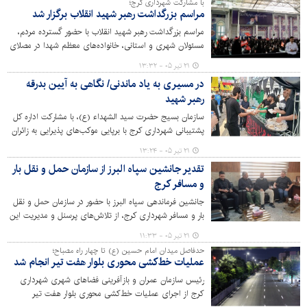
با مشارکت شهرداری کرج؛
مراسم بزرگداشت رهبر شهید انقلاب برگزار شد
مراسم بزرگداشت رهبر شهید انقلاب با حضور گسترده مردم،
مسئولان شهری و استانی، خانواده‌های معظم شهدا در مصلای
بزرگ امام خمینی(ره) برگزار شد.
۲۱ تیر ۰۵ - ۱۳:۳۲
در مسیری به یاد ماندنی/ نگاهی به آیین بدرقه
رهبر شهید
سازمان بسیج حضرت سید الشهداء (ع)، با مشارکت اداره کل
پشتیبانی شهرداری کرج با برپایی موکب‌های پذیرایی به زائران
وداع و بدرقه آقای شهید ایران خدمات گوناگونی ارائه داد.
۲۱ تیر ۰۵ - ۱۳:۲۴
تقدیر جانشین سپاه البرز از سازمان حمل و نقل بار
و مسافر کرج
جانشین فرماندهی سپاه البرز با حضور در سازمان حمل و نقل
بار و مسافر شهرداری کرج، از تلاش‌های پرسنل و مدیریت این
سازمان در تسهیل تردد عزاداران مراسم رهبر شهید تشکر کرد.
۲۱ تیر ۰۵ - ۱۱:۳۳
حدفاصل میدان امام حسین (ع) تا چهار راه مصباح؛
عملیات خط‌کشی محوری بلوار هفت تیر انجام شد
رئیس سازمان عمران و بازآفرینی فضاهای شهری شهرداری
کرج از اجرای عملیات خط‌کشی محوری بلوار هفت تیر