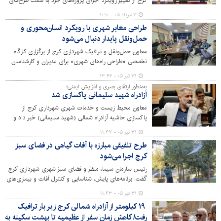
کرج از تغییر رویکرد اجرای پروژه‌های خُرد به سمت طرح‌های
بزرگ و اثرگذار ملی خبر داد.
۳ مرداد ۰۵ - ۱۰:۱۰
طراحی معابر شهری با رویکرد انسان‌محوری و
حمل‌ونقل پایدار دنبال می‌شود
معاون حمل‌ونقل و ترافیک شهرداری کرج از برگزاری کارگاه
تخصصی «طراحی راه‌های شهری» برای مدیران و کارشناسان
این معاونت خبر داد و گفت: ارتقای دانش فنی و به‌کارگیری
۳۱ تیر ۰۵ - ۱۳:۴۶
رویکردهای نوین در طراحی معابر، نقش مؤثری در تحقق
به‌منظور ارتقای بصری و افزایش ایمنی؛
شهری ایمن، کارآمد و انسان‌محور دارد.
آزادراه شهید سلیمانی پاکسازی شد
معاون محیط زیست و خدمات شهری شهرداری کرج از
پاکسازی حاشیه آزادراه شمالی (شهید سلیمانی) خبر داد و
گفت: این طرح با هدف ارتقای بهداشت محیط، افزایش ایمنی
۳۱ تیر ۰۵ - ۱۱:۴۷
تردد و زیباسازی بصری یکی از مهم‌ترین محورهای ارتباطی
طرح تلفیقی مبارزه با آفات گیاهی در فضای سبز
شهر کرج اجرا شده است.
کرج اجرا می‌شود
رئیس سازمان سیما، منظر و فضای سبز شهری شهرداری کرج
گفت: برنامه‌های پایش، شناسایی و کنترل آفات و بیماری‌های
گیاهی به صورت مستمر و دوره‌ای در سطح مناطق ۱۰ گانه شهر
۳۱ تیر ۰۵ - ۱۱:۴۳
کرج اجرا می‌شود.
۱۹ کیلومتر از آزادراه شمالی کرج زیر بار ترافیک
رفت/ کاهش زمان سفر از عظیمیه تا بهشت سکینه به