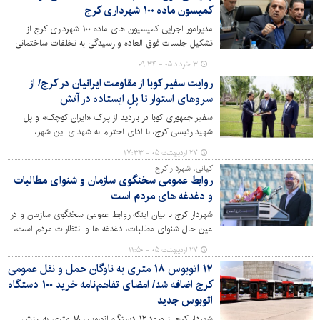
کمیسون ماده ۱۰۰ شهرداری کرج
مدیرامور اجرایی کمیسیون های ماده ۱۰۰ شهرداری کرج از
تشکیل جلسات فوق العاده و رسیدگی به تخلفات ساختمانی
در یک ماه اخیر خبر داد و در عین حال، اختلالات نرم‌افزاری،
۳ خرداد ۰۵ - ۰۹:۳۴
تأخیر در ارسال و ابلاغ آرا و عودت برخی پرونده‌ها جهت رفع
روایت سفیر کوبا از مقاومت ایرانیان در کرج/ از
نقص را از مهم‌ترین چالش‌های این حوزه عنوان کرد.
سروهای استوار تا پلِ ایستاده در آتش
سفیر جمهوری کوبا در بازدید از پارک «ایران کوچک» و پل
شهید رئیسی کرج، با ادای احترام به شهدای این شهر،
مقاومت را وجه مشترک معماری، فرهنگ و تاریخ ایران
۲۷ اردیبهشت ۰۵ - ۱۷:۳۳
دانست.
کیانی، شهردار کرج:
روابط عمومی سخنگوی سازمان و شنوای مطالبات
و دغدغه های مردم است
شهردار کرج با بیان اینکه روابط عمومی سخنگوی سازمان و در
عین حال شنوای مطالبات، دغدغه ها و انتظارات مردم است،
گفت: روابط عمومی با رویکرد صداقت و اعتمادسازی، می
۲۷ اردیبهشت ۰۵ - ۱۱:۵۰
تواند در حفظ و ارتقاء سرمایه های اجتماعی و تقویت همدلی
۱۲ اتوبوس ۱۸ متری به ناوگان حمل و نقل عمومی
و نشاط اجتماعی نقش بسزایی ایفا نماید.
کرج اضافه شد/ امضای تفاهم‌نامه خرید ۱۰۰ دستگاه
اتوبوس جدید
شهردار کرج از ورود ۱۲ دستگاه اتوبوس‌ ۱۸ متری به ارزش