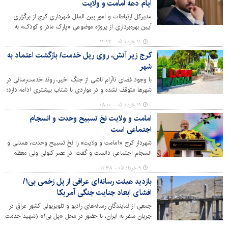
ایام دهه امامت و ولایت
مدیرکل ارتباطات و امور بین الملل شهرداری کرج از برگزاری
آیین بهره‌برداری از پروژه موضوعی «پارک مادر و کودک» به
ارزش دو هزار میلیارد ریال در ایام دهه امامت و ولایت خبر
۱۱ خرداد ۰۵ - ۱۲:۲۲
داد و از عموم شهروندان، اقشار مختلف جامعه و اصحاب رسانه
کرج زیر آتش، روی ریل خدمت/ بازگشت اعتماد به
برای شرکت در این مراسم دعوت کرد.
شهر
با وجود فضای ناآرام ناشی از جنگ اخیر، روند خدمت‌رسانی در
شهرها متوقف نشده و در مواردی با شتاب بیشتری ادامه دارد؛
کرج یکی از نمونه‌های قابل توجه این وضعیت است.
۱۱ خرداد ۰۵ - ۰۸:۰۰
امامت و ولایت نخِ تسبیح وحدت و انسجام
اجتماعی است
شهردار کرج «امامت و ولایت» را نخِ تسبیح وحدت، همدلی و
انسجام اجتماعی دانست و گفت: در عصر کنونی ولی معظم
فقیه و رهبری عالیقدر انقلاب اسلامی نمادِ امامت و ولایت در
۹ خرداد ۰۵ - ۱۱:۴۸
جامعه هستند که رهنمودها، بیانات و فرامین ایشان باید نقشه
بازدید هیئت رسانه‌ای عراقی از پل زخمی بی۱/
راه و ریلِ حرکت مردم و مسئولان باشد.
افشای ابعاد جنایت جنگی آمریکا
جمعی از نمایندگان رسانه‌های رادیو و تلویزیونی کشور عراق در
جریان سفر به ایران، با حضور در محل «پل بی۱» (شهید خدمت
آیت‌الله رئیسی)، از نزدیک ابعاد تخریب وحشیانه این زیرساخت