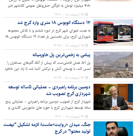
۴۸۰ میلیارد تومان به ناوگان حمل‌ونقل عمومی کلانشهر خبر
داد و گفت: این اقدام برای نخستین بار در کرج انجام گرفته
۲۵ اردیبهشت ۰۵ - ۱۹:۳۰
است.
۱۲ دستگاه اتوبوس ۱۸ متری وارد کرج شد
به همت شورای شهر کرج در دوره ششم و با تلاش مجموعه
شهرداری کرج، برای نخستین بار تعداد ۱۲ دستگاه اتوبوس ۱۸
متری وارد چرخه خدمتگزاری به شهروندان شد. همچنین
۲۵ اردیبهشت ۰۵ - ۱۳:۲۸
تفاهم‌نامه خرید ۱۰۰ دستگاه اتوبوس به امضا رسید.
پیامی به زخمی‌ترین پل خاورمیانه
پل b۱، همان قامتی‌ست که پیش از آنکه گام‌های مسافران را
لمس کند، با بوسه‌ی آتش و ترکش آشنا شد تا یاد این خاطره
تلخ تا همیشه بر تن شهر باقی بماند.
۲۳ اردیبهشت ۰۵ - ۱۳:۲۶
دومین برنامه راهبردی - عملیاتی ۵ساله توسعه
شهرداری کرج تصویب شد
شهردار کرج از تصویب دومین برنامه راهبردی - عملیاتی پنج
ساله توسعه شهرداری کرج با حوزه های ماموریتی کالبدی و
شهرسازی، محیط زیست و خدمات شهری، ایمنی و مدیریت
۲۲ اردیبهشت ۰۵ - ۱۳:۱۱
بحران، حمل و نقل و ترافیک، خدمات مدیریت، اجتماعی و
جنگ، میدان «روایت»هاست/ لازمه تشکیل "نهضت
فرهنگی در جلسه کمیسیون تلفیق شورای اسلامی شهر کرج
تولید محتوا" در کرج
خبر داد.