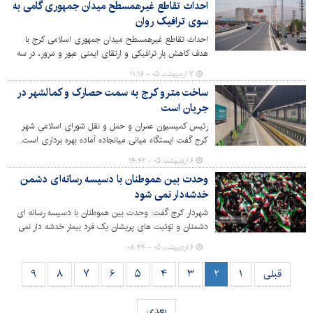
درآمدی به شمار می‌رود.
احداث تقاطع غیرهمسطح میدان جمهوری گامی به
سوی ترافیک روان
احداث تقاطع غیرهمسطح میدان جمهوری اسلامی کرج با
هدف کاهش بار ترافیکی و ارتقای ایمنی عبور و مرور، در سه
سطح همسطح، زیرگذر و روگذر اجرایی شد. این پروژه از
۷ اردیبهشت ۰۵ - ۱۱:۱۶
طرح‌های زیرساختی بزرگ شهر با مجموع طول ۹۰۰ متر به شمار
ساخت مترو کرج به سمت حصارک و کمالشهر در
می‌رود و مراحل مختلف طراحی، رفع معارضات و آماده‌سازی
جریان است
مسیر آن با سرعت قابل توجهی انجام شده و در اختیار
شهروندان قرار گرفته است.
رئیس کمیسیون عمران و حمل و نقل شورای اسلامی شهر
کرج گفت ایستگاه میانی میانجاده آماده بهره برداری است.
۶ اردیبهشت ۰۵ - ۱۴:۴۲
وحدت بین هموطنان با دسیسه رسانه‌ای دشمن
خدشه‌دار نمی شود
شهردار کرج گفت: وحدت بین هموطنان با دسیسه رسانه ای
دشمنان و توئیت های پریشان یک فرد بیمار خدشه دار نمی
شود و واقعیتی که در اجتماعات باشکوه اعلام بیعت با رهبر
۶ اردیبهشت ۰۵ - ۰۸:۴۴
سوم انقلاب اسلامی نمودار است، پیوند عمیق مردم و
حاکمیت با ریسمان وحدت بخش «ولایت فقیه» می باشد.
قبلی
۱
۲
۳
۴
۵
۶
۷
۸
۹
بعدی