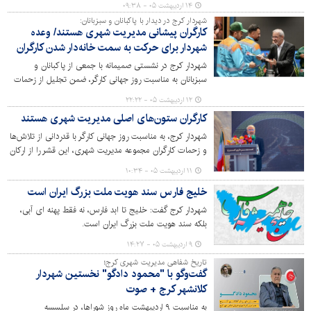
۱۴ اردیبهشت ۰۵ - ۰۹:۳۸
شهروندان پیشرو نموده است؛ به معنی گستراندن چترِ رفاه و
شهردار کرج در دیدار با پاکبانان و سبزبانان:
آرامش بر سرِ همه گروه های جامعه و گامی مهم در جهت
کارگران پیشانی مدیریت شهری هستند/ وعده
تحقق عدالت فضایی در سطح شهر.
شهردار برای حرکت به سمت خانه‌دار شدن کارگران
شهردار کرج در نشستی صمیمانه با جمعی از پاکبانان و
سبزبانان به مناسبت روز جهانی کارگر، ضمن تجلیل از زحمات
شبانه‌روزی آنان، بر اولویت بهبود وضعیت معیشتی و تلاش
۱۲ اردیبهشت ۰۵ - ۲۲:۲۲
برای تامین مسکن این قشر زحمتکش تاکید کرد.
کارگران ستون‌های اصلی مدیریت شهری هستند
شهردار کرج، به مناسبت روز جهانی کارگر با قدردانی از تلاش‌ها
و زحمات کارگران مجموعه مدیریت شهری، این قشر را از ارکان
اصلی خدمت‌رسانی در شهر دانست.
۱۱ اردیبهشت ۰۵ - ۱۰:۳۴
خلیج فارس سند هویت ملت بزرگ ایران است
شهردار کرج گفت: خلیج تا ابد فارس، نه فقط پهنه ای آبی،
بلکه سند هویت ملت بزرگ ایران است.
۹ اردیبهشت ۰۵ - ۱۴:۲۷
تاریخ شفاهی مدیریت شهری کرج؛
گفت‌وگو با "محمود دادگو" نخستین شهردار
کلانشهر کرج + صوت
به مناسبت ۹ اردیبهشت ماه روز شوراها، در سلسسه