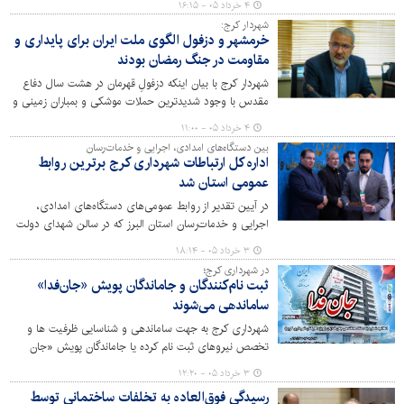
۴ خرداد ۰۵ - ۱۶:۱۵
غیرنظامی توسط نیروهای آمریکایی-صهیونیستی را بررسی
شهردار کرج:
کردند.
خرمشهر و دزفول الگوی ملت ایران برای پایداری و
مقاومت در جنگ رمضان بودند
شهردار کرج با بیان اینکه دزفولِ قهرمان در هشت سال دفاع
مقدس با وجود شدیدترین حملات موشکی و بمباران زمینی و
هوایی اما در برابرِ دشمن متجاوز سر خم نکرد و حماسه ساز
۴ خرداد ۰۵ - ۱۱:۰۰
شد، گفت که این شهر و خرمشهر الگوی ملت ایران برای
بین دستگاه‌های امدادی، اجرایی و خدمات‌رسان
پایداری و مقاومت در جنگ تحمیلی رمضان بودند.
اداره کل ارتباطات شهرداری کرج برترین روابط
عمومی استان شد
در آیین تقدیر از روابط عمومی‌های دستگاه‌های امدادی،
اجرایی و خدمات‌رسان استان البرز که در سالن شهدای دولت
استانداری برگزار شد، اداره کل ارتباطات و امور بین‌الملل
۳ خرداد ۰۵ - ۱۸:۱۴
شهرداری کرج به عنوان دستگاه برتر معرفی و از مدیرکل این
در شهرداری کرج؛
مجموعه، محمدجلال سبزی، تجلیل به عمل آمد.
ثبت نام‌کنندگان و جاماندگان پویش «جان‌فدا»
ساماندهی می‌شوند
شهرداری کرج به جهت ساماندهی و شناسایی ظرفیت ها و
تخصص نیروهای ثبت نام کرده یا جاماندگان پویش «جان
فدا»، همکاران جان بر کف داوطلب برای دفاع از میهن اسلامی
۳ خرداد ۰۵ - ۱۲:۲۰
را برای ثبت اطلاعات تکمیلی فراخوان کرد.
رسیدگی فوق‌العاده به تخلفات ساختمانی توسط