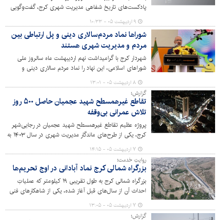
پادکست‌های تاریخ شفاهی مدیریت شهری کرج، گفت‌وگویی
جذاب با محمود دادگو، اولین شهردار کلانشهر کرج پس از
۹ اردیبهشت ۰۵ - ۱۰:۳۳
ادغام شهرهای کرج، مهرشهر و گوهردشت انجام داده‌ایم.
شوراها نماد مردم‌سالاری دینی و پل ارتباطی بین
مردم و مدیریت شهری هستند
شهردار کرج با گرامیداشت نهم اردیبهشت ماه سالروز ملی
شوراهای اسلامی، این نهاد را نماد مردم سالاری دینی و
مشارکت عموم مردم در تعیین سرنوشت شهرها و روستاها و
۸ اردیبهشت ۰۵ - ۱۳:۰۱
پل ارتباطی بین مردم و مدیریت شهری دانست.
گزارش؛
تقاطع غیرهمسطح شهید عجمیان حاصل ۵۰۰ روز
تلاش عمرانی بی‌وقفه
پروژه عظیم تقاطع غیرهمسطح شهید عجمیان در رجایی‌شهر
کرج، یکی از طرح‌های ماندگار مدیریت شهری در سال ۱۴۰۳ به
شمار می‌رود؛ طرحی که با صرف اعتباری بالغ بر ۳۳۰ میلیارد
۷ اردیبهشت ۰۵ - ۱۴:۱۵
تومان و مشارکت مستمر شورای اسلامی شهر و مجموعه
روایتِ خدمت؛
عمرانی شهرداری کرج، تنها در مدت ۵۰۰ روز به بهره‌برداری رسید
بزرگراه شمالی کرج نماد آبادانی در اوج تحریم‌ها
و اکنون به عنوان یکی از نقاط تحول در بافت ترافیکی غرب
بزرگراه شمالی کرج به طول تقریبی ۱۹ کیلومتر که عملیاتِ
کرج شناخته می‌شود.
احداث آن از سال‌های قبل آغاز شده، یکی از شاهکارهای فنی
و مهندسی بومی و ایرانی به شمار می‌رود که نمادی از توسعه و
۷ اردیبهشت ۰۵ - ۱۳:۰۵
آبادانی در البرز و کشور در سخت‌ترین شرایط تحریم‌ها و رکود
گزارش؛