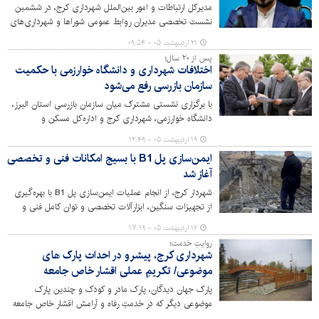
مدیرکل ارتباطات و امور بین‌الملل شهرداری کرج، در ششمین
نشست تخصصی مدیران روابط عمومی شوراها و شهرداری‌های
استان البرز با تأکید بر ضرورت تبدیل شدن روابط عمومی به
۲۱ اردیبهشت ۰۵ - ۰۹:۵۴
معاونت راهبردی سازمان نسبت به ضعف در تولید محتوا و
پس از ۲۰ سال؛
روایت‌گری در مدیریت شهری هشدار داد.
اختلافات شهرداری و دانشگاه خوارزمی با حکمیت
سازمان بازرسی رفع می‌شود
با برگزاری نشستی مشترک میان سازمان بازرسی استان البرز،
دانشگاه خوارزمی، شهرداری کرج و اداره‌کل مسکن و
شهرسازی، بخش مهمی از اختلافات دو دهه‌ای میان
۱۹ اردیبهشت ۰۵ - ۱۲:۴۹
دستگاه‌های شهری و دانشگاهی در کرج وارد مرحله تعیین‌
ایمن‌سازی پل B1 با بسیج امکانات فنی و تخصصی
تکلیف شد.
آغاز شد
شهردار کرج، از انجام عملیات ایمن‌سازی پل B1 با بهره‌گیری
از تجهیزات سنگین، ابزارآلات تخصصی و توان کامل فنی و
اجرایی مدیریت شهری خبر داد.
۱۶ اردیبهشت ۰۵ - ۱۷:۱۹
روایتِ خدمت؛
شهرداری کرج، پیشرو در احداث پارک های
موضوعی/ تکریمِ عملی اقشار خاص جامعه
پارک جهان دیدگان، پارک مادر و کودک و چندین پارک
موضوعی دیگر که در خدمتِ رفاه و آرامش اقشار خاص جامعه
هستند، شهرداری کرج را در تکریم و توجه به نیازهایِ