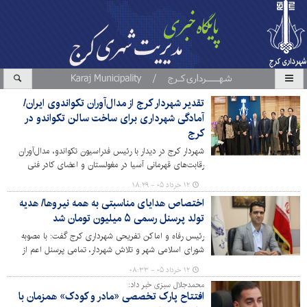
تقدیر شهردار کرج از مدال‌آوران تکواندوی ایران/
آمادگی شهرداری برای ساخت سالن تکواندو در
کرج
شهردار کرج در دیدار با رئیس فدراسیون تکواندو، مدال‌آوران
رقابت‌های قهرمانی آسیا در مغولستان و اعضای کادر فنی
تیم‌های ملی، ضمن تقدیر از افتخارآفرینی ورزشکاران کشور، از
۱۲ خرداد ۰۵ - ۱۸:۲۹
آمادگی شهرداری برای تامین زمین و امکانات مورد نیاز جهت
اختصاص هدایای مناسبتی به همه نیروها/ هدیه
ساخت سالن تکواندو در کلانشهر کرج خبر داد.
تولد پرسنل رسمی ۵ میلیون تومان شد
رئیس رفاه و اماکن تفریحی شهرداری کرج گفت: با مصوبه
شورای اسلامی شهر و تلاش شهردار، تمامی پرسنل اعم از
شرکتی، حجمی و رسمی مشمول دریافت هدایای مناسبتی و
۱۲ خرداد ۰۵ - ۰۸:۳۳
بن‌های خرید سال ۱۴۰۵ شده و هیچ تبعیضی از نظر پرداخت
محمدجلال سبزی خبر داد:
مبالغ رفاهی بین پرسنل وجود نخواهد داشت.
افتتاح پارک تخصصی «مادر و کودک» همزمان با