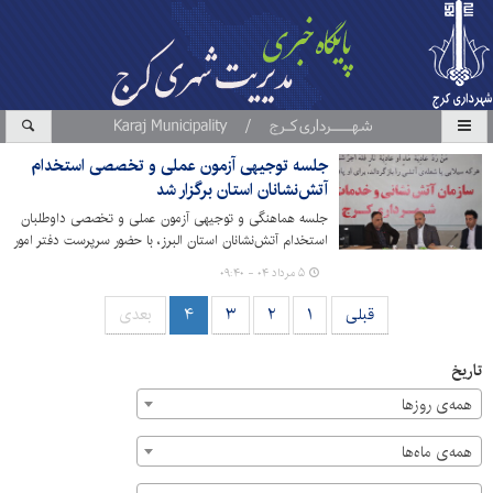
جلسه توجیهی آزمون عملی و تخصصی استخدام
آتش‌نشانان استان برگزار شد
جلسه هماهنگی و توجیهی آزمون عملی و تخصصی داوطلبان
استخدام آتش‌نشانان استان البرز، با حضور سرپرست دفتر امور
شهری و شوراهای استانداری البرز و رئیس کمیته برگزاری
۵ مرداد ۰۴ - ۰۹:۴۰
آزمون، رئیس سازمان آتش‌نشانی و خدمات ایمنی شهرداری
کرج و داوران حاضر در فرآیند ارزیابی، برگزار شد.
قبلی
۱
۲
۳
۴
بعدی
تاریخ
همه‌ی روزها
همه‌ی ماه‌ها