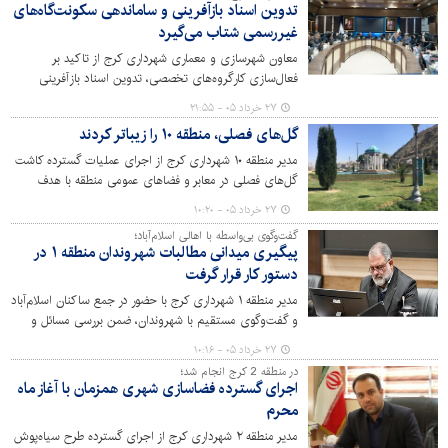
شدند.
تدوین اسناد بازآفرینی و ساماندهی سکونت‌گاه‌های
غیررسمی شتاب می‌گیرد
معاون شهرسازی و معماری شهرداری کرج از تاکید بر
فعال‌سازی کارگروه‌های تخصصی، تدوین اسناد بازآفرینی
محلات ناکارآمد و پیگیری برنامه‌های ساماندهی سکونتگاه‌های
۲۷ خرداد ۰۵ - ۲۱:۵۵
غیررسمی در بیست‌وششمین جلسه ستاد بازآفرینی پایدار
گل‌های فصلی، منطقه ۱۰ را زیباتر کردند
شهرستان کرج خبر داد.
مدیر منطقه ۱۰ شهرداری کرج از اجرای عملیات گسترده کاشت
گل‌های فصلی در معابر و فضاهای عمومی منطقه با هدف
زیباسازی سیمای شهری و افزایش نشاط اجتماعی شهروندان
۲۷ خرداد ۰۵ - ۱۰:۲۰
خبر داد.
گفت‌وگوی بی‌واسطه با اهالی اسلام‌آباد؛
پیگیری میدانی مطالبات شهروندان منطقه ۱ در
دستور کار قرار گرفت
مدیر منطقه ۱ شهرداری کرج با حضور در جمع ساکنان اسلام‌آباد
و گفت‌وگوی مستقیم با شهروندان، ضمن بررسی مسائل و
مشکلات محلی، بر پیگیری مستمر درخواست‌های مردمی و
۲۷ خرداد ۰۵ - ۱۰:۱۶
تسریع در رفع آن‌ها تأکید کرد.
در منطقه 2 کرج انجام شد؛
اجرای گسترده فضاسازی شهری همزمان با آغاز ماه
محرم
مدیر منطقه ۲ شهرداری کرج از اجرای گسترده طرح سیاه‌پوش