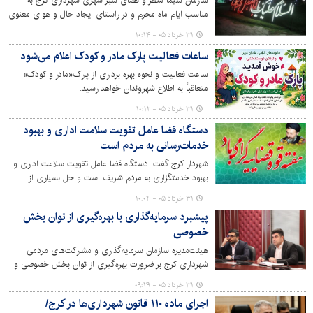
سازمان سیما منظر و فضای سبز شهری شهرداری کرج به
مناسب ایام ماه محرم و در راستای ایجاد حال و هوای معنوی
و متناسب با ایام سوگواری سید و سالار شهیدان حضرت امام
۳۱ خرداد ۰۵ - ۱۰:۱۴
حسین(ع)، تعداد 10 اِلمان حجمی و 70 اِلمان نوری در سطح
ساعات فعالیت پارک مادر و کودک اعلام می‌شود
شهر کرج نصب کرد.
ساعت فعالیت و نحوه بهره برداری از پارک«مادر و کودک»
متعاقباً به اطلاع شهروندان خواهد رسید.
۳۱ خرداد ۰۵ - ۱۰:۱۲
دستگاه قضا عامل تقویت سلامت اداری و بهبود
خدمات‌رسانی به مردم است
شهردار کرج گفت: دستگاه قضا عامل تقویت سلامت اداری و
بهبود خدمتگزاری به مردم شریف است و حل بسیاری از
چالش ها و مشکلات شهری با حمایت‌های مجموعه خدوم
۳۱ خرداد ۰۵ - ۱۰:۰۴
قضایی میسر گردیده است.
پیشبرد سرمایه‌گذاری با بهره‌گیری از توان بخش
خصوصی
هیئت‌مدیره سازمان سرمایه‌گذاری و مشارکت‌های مردمی
شهرداری کرج بر ضرورت بهره‌گیری از توان بخش خصوصی و
مشارکت‌های مردمی برای پیشبرد پروژه‌های سرمایه گذاری
۳۱ خرداد ۰۵ - ۰۹:۲۹
تاکید کردند.
اجرای ماده ۱۱۰ قانون شهرداری‌ها در کرج/