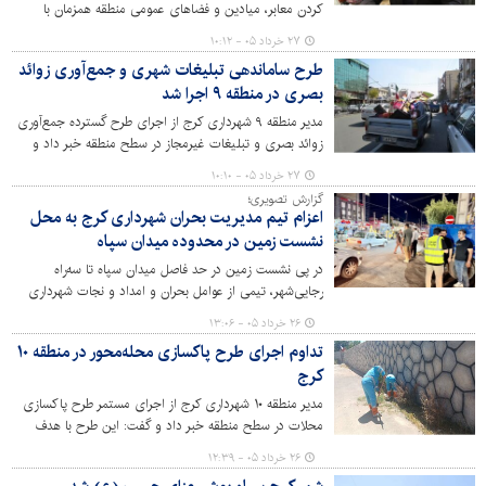
کردن معابر، میادین و فضاهای عمومی منطقه همزمان با
فرارسیدن ماه محرم خبر داد و گفت: این اقدامات با هدف
۲۷ خرداد ۰۵ - ۱۰:۱۲
پاسداشت شعائر حسینی، ترویج فرهنگ عاشورا و ایجاد
طرح ساماندهی تبلیغات شهری و جمع‌آوری زوائد
فضایی معنوی برای شهروندان و عزاداران انجام شده است.
بصری در منطقه ۹ اجرا شد
مدیر منطقه ۹ شهرداری کرج از اجرای طرح گسترده جمع‌آوری
زوائد بصری و تبلیغات غیرمجاز در سطح منطقه خبر داد و
گفت: ارتقای کیفیت منظر شهری و ساماندهی فضاهای
۲۷ خرداد ۰۵ - ۱۰:۱۰
عمومی از اولویت‌های مدیریت شهری در منطقه ۹ است.
گزارش تصویری؛
اعزام تیم مدیریت بحران شهرداری کرج به محل
نشست زمین در محدوده میدان سپاه
در پی نشست زمین در حد فاصل میدان سپاه تا سه‌راه
رجایی‌شهر، تیمی از عوامل بحران و امداد و نجات شهرداری
کرج به محل حادثه اعزام شده و ضمن بررسی عوامل، مشکل را
۲۶ خرداد ۰۵ - ۱۳:۰۶
برطرف کردند.
تداوم اجرای طرح پاکسازی محله‌محور در منطقه ۱۰
کرج
مدیر منطقه ۱۰ شهرداری کرج از اجرای مستمر طرح پاکسازی
محلات در سطح منطقه خبر داد و گفت: این طرح با هدف
ارتقای کیفیت خدمات شهری، بهبود سیمای شهری و افزایش
۲۶ خرداد ۰۵ - ۱۲:۳۹
رضایتمندی شهروندان به‌صورت محله‌محور در حال اجراست.