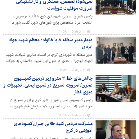
نمی‌شود/ تخصص، همفکری و کار تشکیلاتی
ضرورت موفقیت شوراست
رئیس شورای اسلامی شهرستان کرج با تأکید بر ضرورت
انتخاب افراد متخصص برای شوراهای شهر، گفت: شوراها
زمانی موفق خواهند بود که اعضای آن از دانش، تجربه، آشنایی
۳۰ خرداد ۰۵ - ۱۱:۵۸
با قوانین و پشتوانه فکری و تشکیلاتی برخوردار باشند.
دیدار مدیر منطقه ۸ با خانواده معظم شهید جواد
ایزدی
مدیر منطقه ۸ شهرداری کرج، در آستانه سالروز شهادت شهید
"جواد ایزدی" با حضور در منزل این شهید والامقام، به جایگاه
ایشان و خانواده‌اش ادای احترام کردند.
۳۰ خرداد ۰۵ - ۱۱:۵۲
چالش‌های خط ۲ مترو زیر ذره‌بین کمیسیون
عمران/ ضرورت تسریع در تامین ایمنی، تجهیزات و
دپوی قطار
رئیس کمیسیون عمران شورای شهر کرج بر لزوم تسریع در
خرید تجهیزات ایمنی، تغییر رویکرد سازمان قطار شهری به
سمت استقلال مالی و همچنین تحقق وعده‌های دولت و
۳۰ خرداد ۰۵ - ۰۹:۳۸
شهرداری در تأمین رام و راهبر قطار تأکید کرد.
مشارکت مردمی کلید طلایی جبران کمبودهای
آموزشی در کرج
رئیس کمیسیون عمران و حمل و نقل شورای اسلامی شهر