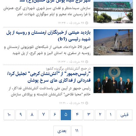
شهر کرج سیاه پوش عزای حسین(ع) شد
سازمان سیما،منظر و فضای سبز شهری شهرداری کرج، همزمان
با فرا رسیدن ماه محرم و ایام سوگواری شهادت امام
حسین(ع) اقدام به فضاسازی و اکران طرح‌های فرهنگی در
۲۶ خرداد ۰۵ - ۱۲:۳۴
سطح مناطق ۱۰گانه کرده است.
بازدید هیئتی از خبرنگاران ارمنستان و روسیه از پل
شهید رئیسی (b1)
امروز 26 خردادماه، هیئتی از شبکه‌های تلویزیونی ارمنستان و
روسیه در سفری به استان البرز و شهر کرج، از پل شهید
رئیسی به‌عنوان سند جنایات دشمن آمریکایی- صهیونیستی
۲۶ خرداد ۰۵ - ۱۲:۳۳
دیدن کردند.
در جمع آتش‌نشانان برگزیده کشور؛
"رئیس‌جمهور" از "آتش‌نشان کرجی" تجلیل کرد/
قدردانی از فداکاری‌ های سرخ پوشان
رئیس جمهور در آیین ملی پاسداشت آتش‌نشانان فداکار، از
خانم "محیا فلاحی" آتش‌نشان شایسته و پرتلاش سازمان
آتش‌نشانی و خدمات ایمنی شهرداری کرج تجلیل کرد.
۲۶ خرداد ۰۵ - ۱۲:۲۱
قبلی
۱
۲
۳
۴
۵
۶
۷
۸
۹
۱۰
۱۱
بعدی