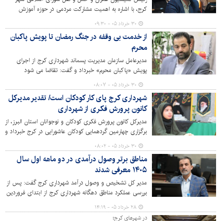
کرج، با اشاره به اهمیت مشارکت مردمی در حوزه آموزش
گفت: یکی از راه‌های بهسازی و بازسازی مدارس از نظر عمرانی
۳۰ خرداد ۰۵ - ۰۹:۳۰
و بازتعریف آموزشی می‌تواند توسط مشارکت دادن نخبگان،
از خدمت بی وقفه در جنگ رمضان تا پویش پاکبان
گروه های جهادی، والدین و شهروندان صورت گیرد.
محرم
مدیرعامل سازمان مدیریت پسماند شهرداری کرج از اجرای
پویش «پاکبان محرم» خبرداد و گفت: تقاضا می شود
شهروندان، فعالان مردمی و محیط زیستی در این پویش
۳۰ خرداد ۰۵ - ۰۸:۰۷
مشارکت کنند.
شهرداری کرج پای کار کودکان است/ تقدیر مدیرکل
کانون پرورش فکری از شهرداری
مدیرکل کانون پرورش فکری کودکان و نوجوانان استان البرز، از
برگزاری چهارمین گردهمایی کودکان عاشورایی در کرج خبرداد و
گفت: این برنامه با همکاری سازمان فرهنگی، اجتماعی و
۳۰ خرداد ۰۵ - ۰۸:۰۲
ورزشی شهرداری کرج و گروه مردمی مواسات برگزار شد.
مناطق برتر وصول درآمدی در دو ماهه اول سال
۱۴۰۵ معرفی شدند
مدیر کل تشخیص و وصول درآمد شهرداری کرج گفت: پس از
بررسی عملکرد مناطق دهگانه شهرداری کرج از ابتدای فروردین
تا پایان اردیبهشت سال ۱۴۰۵ و بررسی درصد وصولی نسبت به
۲۸ خرداد ۰۵ - ۱۴:۱۹
بودجه مصوب سال ۱۴۰۵، مناطق برتر در این زمینه معرفی
در شهرهای کرج؛