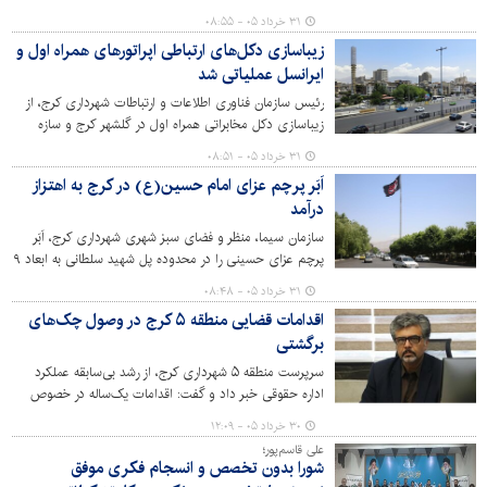
عنوان یکی از جنایات جنگی حمله اخیر محور آمریکایی -
۳۱ خرداد ۰۵ - ۰۸:۵۵
صهیونی به کشورمان، قامتِ خمیده اما استوار این شاهکار
زیباسازی دکل‌های ارتباطی اپراتورهای همراه اول و
مهندسی ایران را به تماشا نشستند.
ایرانسل عملیاتی شد
رئیس سازمان فناوری اطلاعات و ارتباطات شهرداری کرج، از
زیباسازی دکل‌ مخابراتی همراه اول در گلشهر کرج و سازه
آنتن‌دهی اپراتور ایرانسل واقع در حاشیه اتوبان کرج – قزوین،
۳۱ خرداد ۰۵ - ۰۸:۵۱
جنب پل سوم خرداد خبر داد.
اَبَر پرچم عزای امام حسین(ع) در کرج به اهتزاز
درآمد
سازمان سیما، منظر و فضای سبز شهری شهرداری کرج، اَبَر
پرچم عزای حسینی را در محدوده پل شهید سلطانی به ابعاد ۹
در ۱۶ متر به نشانه عزا به اهتزاز درآورد.
۳۱ خرداد ۰۵ - ۰۸:۴۸
اقدامات قضایی منطقه ۵ کرج در وصول چک‌های
برگشتی
سرپرست منطقه ۵ شهرداری کرج، از رشد بی‌سابقه عملکرد
اداره حقوقی خبر داد و گفت: اقدامات یک‌ساله در خصوص
چک‌های برگشتی نسبت به سه دهه قبل دو برابر شده و
۳۰ خرداد ۰۵ - ۱۲:۰۹
پیگیری ساختاریافته پرونده‌های حقوقی، گامی مؤثر در صیانت
علی قاسم‌پور؛
از منابع عمومی بوده است.
شورا بدون تخصص و انسجام فکری موفق