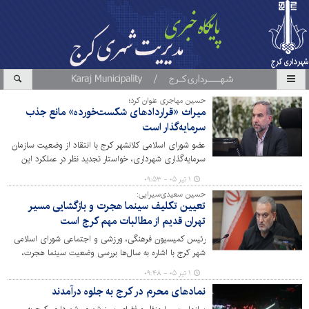
حسین مهاجری عنوان کرد؛
میراث «قراردادهای شکست‌خورده» مانع جذب
سرمایه‌گذار است
عضو شورای اسلامی کلانشهر کرج با انتقاد از وضعیت سازمان
سرمایه‌گذاری شهرداری، خواستار تجدید نظر در عملکرد این
مجموعه شد.
۱ تیر ۰۵ - ۰۹:۵۳
حسین سعیدی‌سیرایی:
تعیین تکلیف سینما هجرت و بازگشایی مسیر
تهران قدیم از مطالبات مهم کرج است
رئیس کمیسیون فرهنگی، ورزشی و اجتماعی شورای اسلامی
شهر کرج با اشاره به سال‌ها بررسی وضعیت سینما هجرت،
گفت: تعیین تکلیف این پروژه و تصمیم‌گیری درباره آن
۱ تیر ۰۵ - ۰۹:۴۸
می‌تواند به حل یکی از مطالبات قدیمی شهر و بازگشایی
نمادهای محرم در کرج به جلوه درآمدند
مسیرهای مهم شهری کمک کند.