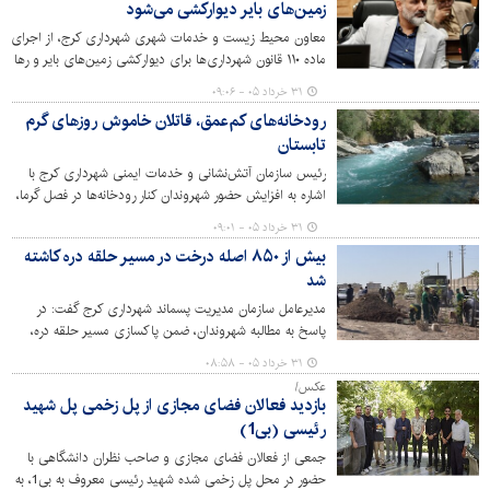
زمین‌های بایر دیوارکشی می‌شود
معاون محیط زیست و خدمات شهری شهرداری کرج، از اجرای
ماده ۱۱۰ قانون شهرداری‌ها برای دیوارکشی زمین‌های بایر و رها
شده در سطح شهر خبر داد و تأکید کرد: این طرح با هدف
۳۱ خرداد ۰۵ - ۰۹:۰۶
ساماندهی سیمای شهری، ارتقای بهداشت عمومی و افزایش
رودخانه‌های کم‌عمق، قاتلان خاموش روزهای گرم
امنیت محلات در حال اجراست.
تابستان
رئیس سازمان آتش‌نشانی و خدمات ایمنی شهرداری کرج با
اشاره به افزایش حضور شهروندان کنار رودخانه‌ها در فصل گرما،
بر رعایت نکات ایمنی برای پیشگیری از غرق‌شدگی تاکید کرد.
۳۱ خرداد ۰۵ - ۰۹:۰۱
بیش از ۸۵۰ اصله درخت در مسیر حلقه دره کاشته
شد
مدیرعامل سازمان مدیریت پسماند شهرداری کرج گفت: در
پاسخ به مطالبه شهروندان، ضمن پاکسازی مسیر حلقه دره،
بیش از ۸۵۰ اصله درخت در این محل کاشته شد.
۳۱ خرداد ۰۵ - ۰۸:۵۸
عکس/
بازدید فعالان فضای مجازی از پل زخمی پل شهید
رئیسی (بی1)
جمعی از فعالان فضای مجازی و صاحب نظران دانشگاهی با
حضور در محل پل زخمی شده شهید رئیسی معروف به بی1، به