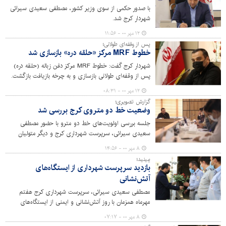
با صدور حکمی از سوی وزیر کشور، مصطفی سعیدی سیرائی
شهردار کرج شد.
۱۲ مهر ۰۰ - ۱۱:۵۶
پس از وقفه‌ای طولانی؛
خطوط MRF مرکز «حلقه دره» بازسازی شد
شهردار کرج گفت: خطوط MRF مرکز دفن زباله (حلقه دره)
پس از وقفه‌ای طولانی بازسازی و به چرخه بازیافت بازگشت.
۱۲ مهر ۰۰ - ۰۸:۳۱
گزارش تصویری؛
وضعیت خط دو متروی کرج بررسی شد
جلسه بررسی اولویت‌های خط دو مترو با حضور مصطفی
سعیدی سیرائی، سرپرست شهرداری کرج و دیگر متولیان
امروز پنجشنبه در سالن جلسات مرکز برگزار شد.
۸ مهر ۰۰ - ۱۴:۵۶
ببینید؛
بازدید سرپرست شهرداری از ایستگاه‌های
آتش‌نشانی
مصطفی سعیدی سیرائی، سرپرست شهرداری کرج هفتم
مهرماه همزمان با روز آتش‌نشانی و ایمنی از ایستگاه‌های
آتش‌نشانی سطح شهر بازدید و از آتش‌نشانان غیور کرجی
۸ مهر ۰۰ - ۰۷:۱۷
تقدیر کرد.