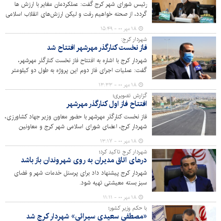
رئیس شورای شهر کرج گفت: عملکردمان مغایر با ارزش ها
گردد، از صحنه خواهیم رفت و لیکن ارزش‌های انقلاب اسلامی
همواره ماندگار خواهند ماند.
۱۸ مهر ۰۰ - ۱۵:۴۹
شهردار کرج:
فاز نخست کنارگذر مهرشهر افتتاح شد
شهردار کرج با اشاره به افتتاح فاز نخست کنارگذر مهرشهر،
گفت: عملیات اجرای فاز دوم این پروژه به طول دو کیلومتر
آغاز شده است.
۱۸ مهر ۰۰ - ۱۳:۳۳
گزارش تصویری؛
افتتاح فاز اول کنارگذر مهرشهر
فاز نخست کنارگذر مهرشهر با حضور معاون وزیر جهاد کشاورزی،
شهردار کرج، اعضای شورای اسلامی شهر کرج و معاونین
افتتاح شد.
۱۸ مهر ۰۰ - ۱۳:۱۷
شهردار کرج تاکید کرد؛
درهای اتاق مدیران به روی شهروندان باز باشد
شهردار کرج پیشنهاد داد برای پرسنل خدمات شهر و فضای
سبز بسته معیشتی تهیه شود.
۱۸ مهر ۰۰ - ۱۱:۱۱
با حکم وزیر کشور؛
«مصطفی سعیدی سیرائی» شهردار کرج شد