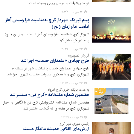
درصد پیشرفت به مراحل پایانی رسیده است.
۲۴ مهر ۰۰ - ۰۹:۳۷
پیام تبریک شهردار کرج به‌مناسبت فرا رسیدن آغاز
امامت امام زمان (عج)
شهردار کرج به‌مناسبت فرا رسیدن آغاز امامت امام زمان (عج)
پیام تبریکی صادر کرد.
۲۳ مهر ۰۰ - ۲۰:۲۹
گزارش تصویری؛
طرح جهادی «علمداران خدمت» اجرا شد
طرح جهادی علمداران خدمت پاکداشت شهر در منطقه ۱۰
شهرداری کرج و با همکاری معاونت خدمات شهری اجرا شد.
طرح جهادی علمداران خدمت «پاکداشت شهر» در منطقه ۱۰ و
۲۳ مهر ۰۰ - ۱۳:۲۵
با حضور مصطفی سعیدی سیرائی، شهردار کرج، اعضای شورای
به همت پایگاه خبری کرج امروز؛
شهر و مدیران شهری اجرا شد. گفتنی است؛ با اجرای خدمات
هفتمین شماره هفته‌نامه «کرجِ مَن» منتشر شد
عمرانی، ترافیکی، رفت‌ و روب، فضای سبز، درمانی، مشاوره
هفتمین شماره هفته‌نامه الکترونیکی کرجِ مَن با نگاهی به اخبار
خانواده، اطعام نیازمندان و تقدیم بسته‌های معیشتی ارائه
شهرداری کرج در هفته‌ای که گذشت، منتشر شد.
می‌شود. این طرح با همکاری معاونت خدمات شهری شهرداری
کرج و گروه‌های جهادی اجرا می‌شود.
۱۹ مهر ۰۰ - ۱۳:۴۹
رئیس شورای شهر کرج:
ارزش‌های انقلابی همیشه ماندگار هستند