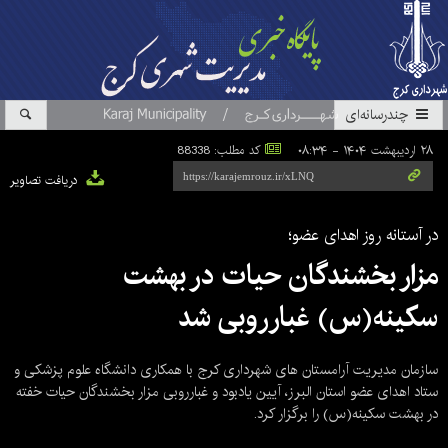
چندرسانه‌ای
۲۸ اردیبهشت ۱۴۰۴ - ۰۸:۳۴
کد مطلب: 88338
دریافت تصاویر
در آستانه روز اهدای عضو؛
مزار بخشندگان حیات در بهشت
سکینه(س) غبارروبی شد
سازمان مدیریت آرامستان های شهرداری کرج با همکاری دانشگاه علوم پزشکی و
ستاد اهدای عضو استان البرز، آیین یادبود و غبارروبی مزار بخشندگان حیات خفته
در بهشت سکینه(س) را برگزار کرد.