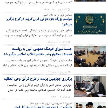
گفت: شهرداری کرج فضای بسیار زیبایی در باغ گل‌ها به‌وجود
آورده و باید از این ظرفیت بالا، برای معرفی کرج به عنوان یک
۲۷ فروردین ۰۳ - ۱۶:۱۴
شهر زیبا به سایر هموطنان استفاده کرد.
سراسر غرق در نور کلام الهی؛
مراسم بزرگ جزءخوانی قرآن کریم در کرج برگزار
می‌شود
معاون شهردار و رئیس سازمان فرهنگی، اجتماعی و ورزشی
شهرداری کرج گفت: مراسم جزءخوانی قرآن کریم، همه روزه
در ایام ماه مبارک رمضان در مصلی کرج برگزار می‌شود.
۲۶ اسفند ۰۲ - ۰۹:۱۱
جلسه شورای فرهنگ عمومی البرز به ریاست
نماینده محترم رهبر معظم انقلاب اسلامی برگزار شد
جلسه شورای فرهنگ عمومی استان البرز به ریاست حضرت
آیت‌الله حسینی همدانی نماینده محترم ولی فقیه استان و امام
جمعه کرج در محل دفتر نماینده ولی‌فقیه در استان و
۱۱ بهمن ۰۲ - ۱۳:۰۰
امام‌جمعه کرج برگزار شد.
برگزاری چهارمین برنامه از طرح قرآنی وحی العظیم
چهارمین محفل انس با قرآن کریم در طرح وحی العظیم، با
حضور آیت الله حسینی همدانی نماینده ولی فقیه در استان
البرز و امام جمعه کرج و علاقه‌مندان به قرآن کریم در مصلی
۵ آذر ۰۲ - ۰۹:۳۷
کرج برگزار شد.
در رویداد هنری فرزند روح الله مطرح شد؛
جلوگیری از تحریف تاریخ با تولید آثار فاخر