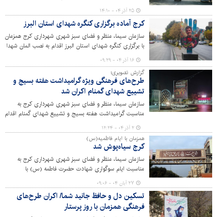
توجهی در پرداخت عوارض بهره‌مند شوند. این طرح با توجه به
۲۵ آذر ۰۴ - ۱۴:۱۰
استقبال کم‌نظیر و درخواست شهروندان محترم تا پایان ۲۲
کرج آماده برگزاری کنگره شهدای استان البرز
دی ماه ۱۴۰۴ تمدید شد.
سازمان سیما، منظر و فضای سبز شهری شهرداری کرج همزمان
با برگزاری کنگره شهدای استان البرز اقدام به نصب المان شهدا
و اکران طرح‌های فرهنگی در سطح شهر کرده است.
۱۶ آذر ۰۴ - ۰۹:۲۹
گزارش تصویری؛
طرح‌های فرهنگی ویژه گرامیداشت هفته بسیج و
تشییع شهدای گمنام اکران شد
سازمان سیما، منظر و فضای سبز شهری شهرداری کرج به
مناسبت گرامیداشت هفته بسیج و تشییع شهدای گمنام اقدام
به اکران طرح‌های فرهنگی در سطح شهر کرده است.
۲ آذر ۰۴ - ۱۲:۲۴
همزمان با ایام فاطمیه(س)
کرج سیاه‌پوش شد
سازمان سیما، منظر و فضای سبز شهری شهرداری کرج به
مناسبت ایام سوگواری شهادت حضرت فاطمه (س) با
سیاهپوشی و اکران طرح‌های فرهنگی در سطح شهر، بستر
۲۷ آبان ۰۴ - ۰۹:۰۶
مناسبی را برای عزاداری سوگواران و ارادتمندان حضرت فاطمه
تسکین دل و حافظ جانید شما/ اکران طرح‌های
زهرا (س) مهیا کرده است.
فرهنگی همزمان با روز پرستار