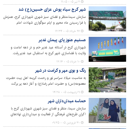
۲ تیر ۰۵ - ۱۱:۰۵
شهر کرج سیاه پوش عزای حسین(ع) شد
سازمان سیما،منظر و فضای سبز شهری شهرداری کرج، همزمان
با فرا رسیدن ماه محرم و ایام سوگواری شهادت امام
حسین(ع) اقدام به فضاسازی و اکران طرح‌های فرهنگی در
۲۶ خرداد ۰۵ - ۱۲:۳۴
سطح مناطق ۱۰گانه کرده است.
هستیم هنوز پای پیمان غدیر
شهرداری کرج در آستانه عید غدیر خم و در دهه امامت و
ولایت با فضاسازی شهر کرج به استقبال عید غدیر رفت.
۱۰ خرداد ۰۵ - ۱۲:۱۴
رنگ و بوی مهر و کرامت در شهر
به مناسبت میلاد سراسر نور و رحمت کریمه اهل بیت حضرت
معصومه(س) و حضرت امام رضا(ع) و آغاز دهه پر برکت
کرامت، سازمان سیما منظر و فضای سبز شهری شهرداری کرج
۹ اردیبهشت ۰۵ - ۱۴:۲۸
اقدام به فضاسازی شهر در مناطق ۱۰گانه کرده است.
حماسه میدان‌داران شهر
سازمان سیما، منظر و فضای سبز شهری شهرداری کرج با
اکران طرح‌های فرهنگی از فعالیت و میدان‌داری نهادهای
خدمت‌رسان در حوزه‌های مختلف که همچنان پای کار هستند و
۳۰ فروردین ۰۵ - ۰۹:۳۵
به خدمت‌رسانی و انجام وظایف خود مشغول هستند، قدردانی