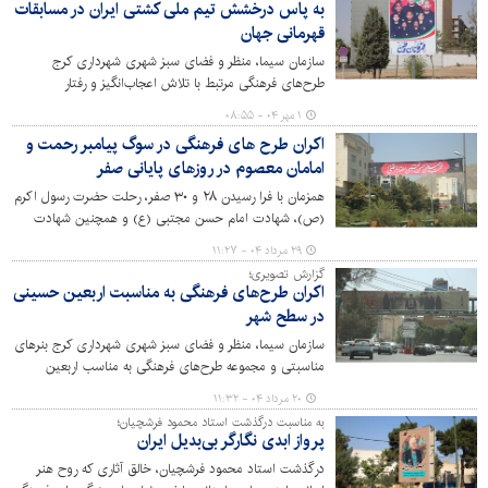
به پاس درخشش تیم ملی کشتی ایران در مسابقات
قهرمانی جهان
سازمان سیما، منظر و فضای سبز شهری شهرداری کرج
طرح‌های فرهنگی مرتبط با تلاش اعجاب‌انگیز و رفتار
تحسین‌آمیز قهرمانان کشتی آزاد و فرنگی کشور را در شهر کرج
۱ مهر ۰۴ - ۰۸:۵۵
اکران کرد.
اکران طرح های فرهنگی در سوگ پیامبر رحمت و
امامان معصوم در روزهای پایانی صفر
همزمان با فرا رسیدن ۲۸ و ۳۰ صفر، رحلت حضرت رسول اکرم
(ص)، شهادت امام حسن مجتبی (ع) و همچنین شهادت
امام رضا (ع)، اکران طرح‌های فرهنگی با این موضوع در سطح
۲۹ مرداد ۰۴ - ۱۱:۲۷
شهر کرج اجرایی شد.
گزارش تصویری؛
اکران طرح‌های فرهنگی به مناسبت اربعین حسینی
در سطح شهر
سازمان سیما، منظر و فضای سبز شهری شهرداری کرج بنرهای
مناسبتی و مجموعه طرح‌های فرهنگی به مناسب اربعین
حسینی (ع) را در سطح شهر اکران کرد.
۲۰ مرداد ۰۴ - ۱۱:۳۲
به مناسبت درگذشت استاد محمود فرشچیان؛
پرواز ابدی نگارگر بی‌بدیل ایران
درگذشت استاد محمود فرشچیان، خالق آثاری که روح هنر