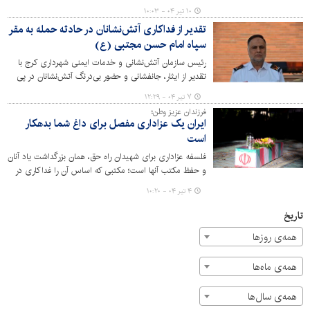
پی حمله رژیم صهیونیستی به مقر سپاه امام حسن مجتبی
۱۰ تیر ۰۴ - ۱۰:۰۳
(ع)، گفت: تلاش‌های سازمان‌یافته و حضور منسجم همکاران،
تقدیر از فداکاری آتش‌نشانان در حادثه حمله به مقر
جلوه‌ای از آمادگی و هماهنگی در شرایط اضطراری بود.
سپاه امام حسن مجتبی (ع)
رئیس سازمان آتش‌نشانی و خدمات ایمنی شهرداری کرج با
تقدیر از ایثار، جانفشانی و حضور بی‌درنگ آتش‌نشانان در پی
حمله وحشیانه رژیم صهیونیستی به مقر سپاه امام حسن
۷ تیر ۰۴ - ۱۲:۲۹
مجتبی (ع) گفت: حضور لحظه‌ای و تلاش بی‌وقفه این
فرزندان عزیز وطن؛
قهرمانان عرصه ایمنی، بار دیگر جلوه‌ای از غیرت، تعهد و روحیه
ایران یک عزاداری مفصل برای داغ شما بدهکار
فداکاری را به نمایش گذاشت.
است
فلسفه عزاداری برای شهیدان راه حق، همان بزرگداشت یاد آنان
و حفظ مکتب آنها است؛ مکتبی که اساس آن را فداکاری در
راه دین و تن ندادن به ذلّت و خواری تشکیل می‌دهد.
۴ تیر ۰۴ - ۱۰:۲۰
تاریخ
همه‌ی روزها
همه‌ی ماه‌ها
همه‌ی سال‌ها