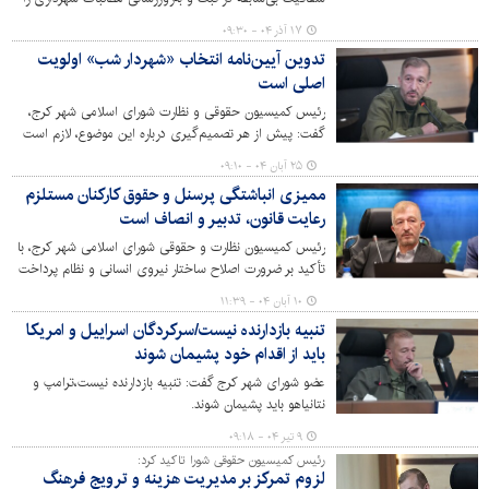
نتیجه پیگیری‌های مستمر شورا و تلاش مجموعه حقوقی و
۱۷ آذر ۰۴ - ۰۹:۳۰
درآمدی شهرداری دانست و این اقدام را «قابل تقدیر» توصیف
تدوین آیین‌نامه انتخاب «شهردار شب» اولویت
کرد.
اصلی است
رئیس کمیسیون حقوقی و نظارت شورای اسلامی شهر کرج،
گفت: پیش از هر تصمیم‌گیری درباره این موضوع، لازم است
ابتدا آیین‌نامه‌ای جامع و اجرایی تدوین شود تا انتخاب شهردار
۲۵ آبان ۰۴ - ۰۹:۱۰
شب با رعایت چارچوب قانونی و مصوبات شوراهای اسلامی هر
ممیزی انباشتگی پرسنل و حقوق کارکنان مستلزم
شهر انجام شود.
رعایت قانون، تدبیر و انصاف است
رئیس کمیسیون نظارت و حقوقی شورای اسلامی شهر کرج، با
تأکید بر ضرورت اصلاح ساختار نیروی انسانی و نظام پرداخت
حقوق در شهرداری، گفت: ممیزی انباشتگی پرسنلی و
۱۰ آبان ۰۴ - ۱۱:۳۹
پرداخت‌ها باید بر اساس قانون، تدبیر و انصاف انجام شود تا
تنبیه بازدارنده نیست/سرکردگان اسراییل و امریکا
عدالت سازمانی و بهره‌وری در مدیریت شهری تحقق یابد.
باید از اقدام خود پشیمان شوند
عضو شورای شهر کرج گفت: تنبیه بازدارنده نیست،ترامپ و
نتانیاهو باید پشیمان شوند.
۹ تیر ۰۴ - ۰۹:۱۸
رئیس کمیسیون حقوقی شورا تاکید کرد:
لزوم تمرکز بر مدیریت هزینه‌ و ترویج فرهنگ