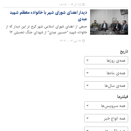
والامقام حسینی، با این بانوی صبور دیدار و از مقام والای
۱۵ آذر ۰۴ - ۰۸:۲۸
مادران شهدای دفاع مقدس تقدیر کردند.
دیدار اعضای شورای شهر با خانواده معظم شهید
عبدی
جمعی از اعضای شورای اسلامی شهر کرج در این دیدار که از
خانواده شهید "حسین عبدی" از شهدای جنگ تحمیلی ١٢
روزه انجام گرفت، حضور داشتند. مسعود محمدی رئیس شورا،
۱۴ مهر ۰۴ - ۱۳:۲۱
علیرضا رحیمی رئیس کمیسیون عمران و حمل و نقل، عمار
ایزدیار عضو شورای اسلامی شهر کرج در خانواده این شهید
تاریخ
حضور یافته و با خانواده این شهید مدافع وطن ابراز همدردی
همه‌ی روزها
کردند.
همه‌ی ماه‌ها
همه‌ی سال‌ها
فیلترها
همه سرویس‌ها
همه انواع خبر