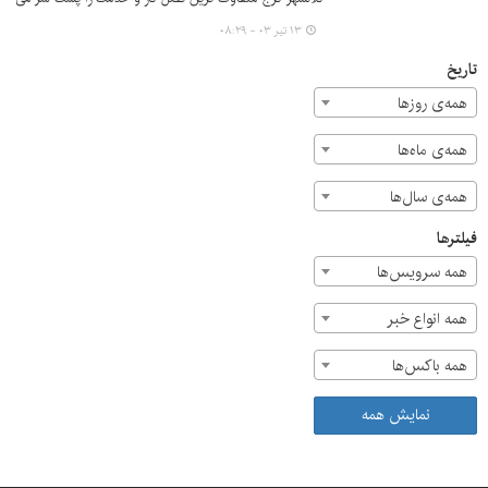
گذارد و شاهد جهش چشمگیر پروژه های عمرانی و به سرانجام
۱۳ تیر ۰۳ - ۰۸:۲۹
رساندن طرح های ملی و توسعه زیرساخت ها هستیم،
دستاوردهایی که جز در فضای وحدت و همدلی فرصت به ثمر
تاریخ
نشستن نمی یافتند.
همه‌ی روزها
همه‌ی ماه‌ها
همه‌ی سال‌ها
فیلترها
همه سرویس‌ها
همه انواع خبر
همه باکس‌ها
نمایش همه