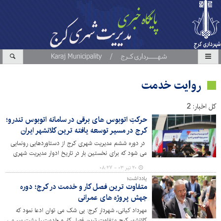
روایت خدمت
کل اخبار: 2
حرکتِ اتوبوس های برقی در سامانه اتوبوس تندرو؛
کرج در مسیر توسعه یافته ترین کلانشهر ایران
در دوره ششم مدیریت شهری کرج از دستاوردهایی رونمایی
می شود که برای نخستین بار در تاریخ ادوار مدیریت شهری
این کلانشهر شاهد خرید و احداث و راه اندازی آنها هستیم؛
۲۰ تیر ۰۳ - ۰۸:۲۷
تحول در زیرساخت ها، سرعت تکمیل پروژه های نیمه تمام و
یادداشت؛
کارِ جهادی در گوشه گوشه شهر موجب شده تا فرماندار
متفاوت ترین فصل کار و خدمت در کرج؛ دوره
شهرستان، کرج را بزرگ ترین شهر فنی و عمرانی و حتی
جهش پروژه های عمرانی
فرهنگی کشور بخواند.
مهرداد کیانی، شهردار کرج: بی شک می توان ادعا نمود که
کلانشهر کرج متفاوت ترین فصل کار و خدمت را پشت سر می