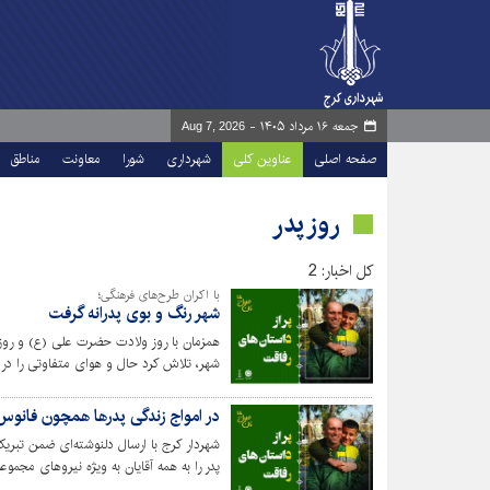
جمعه ۱۶ مرداد ۱۴۰۵ -
Aug 7, 2026
صفحه اصلی
عناوین کلی
شهرداری
شورا
معاونت
مناطق
روز پدر
کل اخبار: 2
با اکران طرح‌های فرهنگی؛
شهر رنگ و بوی پدرانه گرفت
همزمان با روز ولادت حضرت علی (ع) و روز 
شهر، تلاش کرد حال و هوای متفاوتی را در ن
در امواج زندگی پدرها همچون فانوس 
شهردار کرج با ارسال دلنوشته‌ای ضمن تبر
پدر را به همه آقایان به ویژه نیروهای مج