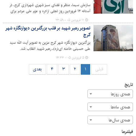
سازمان سیما، منظر و فضای سبز شهری شهرداری کرج، در
آستانه ١٢ فروردین روز تجلی ارادره و عزم ملی مردم برای
برپایی حکومت اسلامی اقدام به اکران طرح‌های فرهنگی با این
۱۱ فروردین ۰۵ - ۲۳:۵۹
مضمون در سطح شهر کرده است. همچنین این سازمان
تصویر رهبر شهید بر قلب بزرگترین دیوارنگاره شهر
طرح‌هایی از شهید سردار تنگسیری، فرمانده نیروی دریایی
کرج
سپاه پاسداران را در شهر اکران کرده است.
بزرگترین دیوارنگاره شهر کرج مزین به تصویر آیت اللّه سید
علی حسینی خامنه ای(ره)، رهبر شهید انقلاب شد.
۵ فروردین ۰۵ - ۱۴:۳۳
قبلی
۱
۲
۳
۴
بعدی
تاریخ
همه‌ی روزها
همه‌ی ماه‌ها
همه‌ی سال‌ها
فیلترها