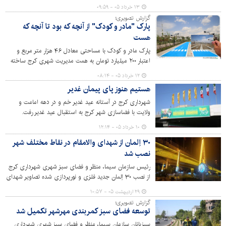
مادر و کودک در کرج مشهود بود. این پارک با وسعت ۴۲ هزار
۱۳ خرداد ۰۵ - ۰۹:۵۹
متر مربع، فرصتی عالی برای تفریح و گذراندن اوقات فراغت
گزارش تصویری؛
برای خانواده‌ها فراهم آورده است.
پارک "مادر و کودک" از آنچه که بود تا آنچه که
هست
پارک مادر و کودک با مساحتی معادل ۴۶ هزار متر مربع و
اعتبار ۲۰۰ میلیارد تومان به همت مدیریت شهری کرج ساخته
شده است. این پارک روز سه‌شنبه ۱۲ خردادماه با حضور
۱۲ خرداد ۰۵ - ۰۸:۱۴
مسئولان، اصحاب رسانه و مردم در منطقه حصارک بالا، خیابان
هستیم هنوز پای پیمان غدیر
بنی نجار افتتاح خواهد شد.
شهرداری کرج در آستانه عید غدیر خم و در دهه امامت و
ولایت با فضاسازی شهر کرج به استقبال عید غدیر رفت.
۱۰ خرداد ۰۵ - ۱۲:۱۴
۳۰ اِلمان از شهدای والامقام در نقاط مختلف شهر
نصب شد
رئیس سازمان سیما، منظر و فضای سبز شهری شهرداری کرج
از نصب ۳۰ اِلمان جدید فلزی و نورپردازی شده تصاویر شهدای
والامقام در دو جنگ اخیر ۱۲ روزه و رمضان خبر داد.
۲۹ اردیبهشت ۰۵ - ۱۰:۵۷
گزارش تصویری؛
توسعه فضای سبز کمربندی مهرشهر تکمیل شد
سبزبانان سازمان سیما، منظر و فضای سبز شهری شهرداری