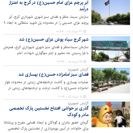
اَبَر پرچم عزای امام حسین(ع) در کرج به اهتزاز
درآمد
سازمان سیما، منظر و فضای سبز شهری شهرداری کرج، اَبَر
پرچم عزای حسینی را در محدوده پل شهید سلطانی به ابعاد ۹
در ۱۶ متر به نشانه عزا به اهتزاز درآورد.
۳۱ خرداد ۰۵ - ۰۸:۴۸
شهر کرج سیاه پوش عزای حسین(ع) شد
سازمان سیما،منظر و فضای سبز شهری شهرداری کرج، همزمان
با فرا رسیدن ماه محرم و ایام سوگواری شهادت امام
حسین(ع) اقدام به فضاسازی و اکران طرح‌های فرهنگی در
۲۶ خرداد ۰۵ - ۱۲:۳۴
سطح مناطق ۱۰گانه کرده است.
گزارش تصویری؛
فضای سبز امامزاده حسن(ع) بهسازی شد
عملیات بهسازی و کاشت درختچه‌های زینتی در محدوده بلوار
امامزاده حسن(ع) با کاشت درخت و درختچه‌های زینتی در
تمامی فضاهای قابل کاشت این عرصه با 6 اصله نارون ، چهار
۱۹ خرداد ۰۵ - ۱۰:۲۹
اصله سرو شیراز ، یک‌هزار بوته درختچه‌های پیراکانتا، 900
گزارش تصویری؛
بوته زرشک و 35 بوته بِه‌ ژاپنی تکمیل شد .
گذری بر حواشی افتتاح نخستین پارک تخصصی
مادر و کودک
گرمای حضور مادران و کودکان و ایجاد فضایی مفرح و پرنشاط
برای خانواده، در آیین بهره‌برداری از نخستین پارک تخصصی