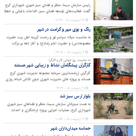
رئیس سازمان سیما، منظر و فضای سبز شهری شهرداری کرج
گفت: فعالیت‌های توسعه فضای سبز، اقدامات باغبانی و حفظ
و نگهداری تعطیل بردار نیست و این اقدامات در تمام مدت
۱۲ اردیبهشت ۰۵ - ۱۱:۲۹
تعطیلات نوروزی و جنگ تحمیلی سوم ادامه داشته است.
رنگ و بوی مهر و کرامت در شهر
به مناسبت میلاد سراسر نور و رحمت کریمه اهل بیت حضرت
معصومه(س) و حضرت امام رضا(ع) و آغاز دهه پر برکت
کرامت، سازمان سیما منظر و فضای سبز شهری شهرداری کرج
۹ اردیبهشت ۰۵ - ۱۴:۲۸
اقدام به فضاسازی شهر در مناطق ۱۰گانه کرده است.
به مناسبت روز جهانی کار و کارگر؛
کارگران پیشگامان نشاط و زیبایی شهر هستند
کارگران ارزشمندترین سرمایه مجموعه مدیریت شهری کرج
هستند و پروژه های مدیریت شهری بدون تلاش شبانه روزی
آنها به ثمر نمی‌نشیند. یازدهم اردیبهشت ماه و روز جهانی کار و
۹ اردیبهشت ۰۵ - ۱۴:۲۲
کارگر بهانه ای برای تجلیل از زحمات کارگران است.
بلوار ارس سبز شد
به همت سبزبانان سازمان سیما، منظر و فضاهای سبز شهری
شهرداری کرج، عملیات اجرایی پروژه درختکاری و احداث
فضای سبز حاشیه شرقی بلوار ارس در محدوده پل جمهوری
۷ اردیبهشت ۰۵ - ۱۰:۵۴
تکمیل شد.
حماسه میدان‌داران شهر