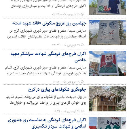
سازمان سیما، منظر و فضای سبز شهری شهرداری کرج با
اکران طرح‌های فرهنگی از فعالیت و میدان‌داری نهادهای
خدمت‌رسان در حوزه‌های مختلف که همچنان پای کار هستند و
۳۰ فروردین ۰۵ - ۰۹:۳۵
به خدمت‌رسانی و انجام وظایف خود مشغول هستند، قدردانی
چهلمین روز عروج ملکوتی «قائد شهید امت»
کرد.
سازمان سیما، منظر و فضای سبز شهری شهرداری کرج در
آستانه چهلمین روز شهادت قائد عظیم‌الشان انقلاب اسلامی
حضرت آیت‌الله خامنه‌ای، اقدام به اکران طرح‌های فرهنگی در
۱۹ فروردین ۰۵ - ۲۳:۲۷
سطح شهر کرده است.
اکران طرح‌های فرهنگی شهادت سرلشکر مجید
خادمی
سازمان سیما، منظر و فضای سبز شهری شهرداری کرج، اقدام
به اکران طرح‌های فرهنگی شهادت «سرلشکر مجید خادمی»
رئیس سازمان اطلاعات سپاه پاسداران انقلاب اسلامی در سطح
۱۸ فروردین ۰۵ - ۲۰:۱۲
شهر کرج کرده است.
جلوه‌گری شکوفه‌های بهاری در کرج
در بهار، طبیعت لباسی از شکوفه و نور می‌پوشد. نسیم ملایم،
بوی خوش گل‌های بهاری را در فضا می‌پراکند و خیابان‌ها،
کوچه‌ها و باغ‌ها به صحنه‌ای شاعرانه تبدیل می‌شوند و هر قدم،
۱۶ فروردین ۰۵ - ۱۲:۲۹
به قاب عکسی ناب ختم می‌شود. این فصل، دعوتی است برای
اکران طرح‌های فرهنگی به مناسبت روز جمهوری
رهایی از شلوغی و خستگی، برای دیدن زیبایی‌هایی که در
اسلامی و شهادت سردار تنگسیری
پارک‌ها و بوستان‌های های شهر جلوه گر شده است.