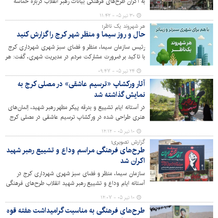
به اکران طرح‌های فرهنگی بیانات رهبر انقلاب درباره‌ حماسه
عظیم بدرقه آقای شهید ایران و تبیین مسائل مهم کشور کرده
۳۰ تیر ۰۵ - ۱۱:۴۲
است.
هر شهروند یک ناظر؛
حال و روز سیما و منظر شهر کرج را گزارش کنید
رئیس سازمان سیما، منظر و فضای سبز شهری شهرداری کرج
با تاکید بر ضرورت مشارکت مردم در مدیریت شهری، گفت: هر
شهروند می‌تواند در نقش یک ناظر برای سیما و منظر شهر
۲۴ تیر ۰۵ - ۰۹:۴۷
باشد و مشکلات و پیشنهادهای خود را به‌طور مستقیم گزارش
آثار ورکشاپ «ترسیم عاشقی» در مصلی کرج به
کند.
نمایش گذاشته شد
در آستانه ایام تشییع و بدرقه پیکر مطهر رهبر شهید، اِلمان‌های
هنری طراحی شده در ورکشاپ ترسیم عاشقی در مصلی کرج
در معرض دید عموم قرار گرفت.
۱۰ تیر ۰۵ - ۱۲:۱۲
گزارش تصویری؛
طرح‌های فرهنگی مراسم وداع و تشییع رهبر شهید
اکران شد
سازمان سیما، منظر و فضای سبز شهری شهرداری کرج در
آستانه ایام وداع و تشییع رهبر شهید انقلاب طرح‌های فرهنگی
متناسب را در شهر کرج اکران کرد.
۱۰ تیر ۰۵ - ۱۲:۰۷
طرح‌های فرهنگی به مناسبت گرامیداشت هفته قوه