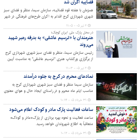
قضاییه اکران شد
همزمان با هفته قوه قضائیـه، سازمان سیما، منظر و فضای سبز
شهری شهرداری کرج اقدام به اکران طرح‌های فرهنگی در شهر
کرج کرده است.
۲ تیر ۰۵ - ۱۱:۰۵
در محل پارک ملی ایران کوچک؛
هنرمندان با «ترسیم عاشقی» به بدرقه رهبر شهید
می‌روند
رئیس سازمان سیما، منظر و فضای سبز شهری شهرداری کرج
از برگزاری ورکشاپ هنری "ترسیم عاشقی" به مناسبت آیین
بدرقه و تشییع رهبر شهید انقلاب اسلامی در کرج خبر داد.
۲ تیر ۰۵ - ۱۱:۰۳
نمادهای محرم در کرج به جلوه درآمدند
سازمان سیما منظر و فضای سبز شهری شهرداری کرج به
مناسب ایام ماه محرم و در راستای ایجاد حال و هوای معنوی
و متناسب با ایام سوگواری سید و سالار شهیدان حضرت امام
۳۱ خرداد ۰۵ - ۱۰:۱۴
حسین(ع)، تعداد 10 اِلمان حجمی و 70 اِلمان نوری در سطح
ساعات فعالیت پارک مادر و کودک اعلام می‌شود
شهر کرج نصب کرد.
ساعت فعالیت و نحوه بهره برداری از پارک«مادر و کودک»
متعاقباً به اطلاع شهروندان خواهد رسید.
۳۱ خرداد ۰۵ - ۱۰:۱۲