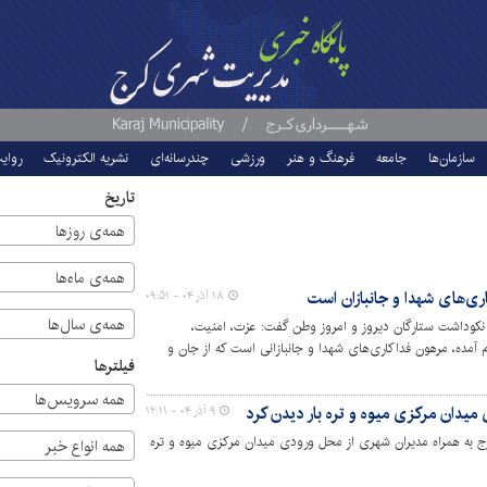
سازمان‌ها
جامعه
فرهنگ و هنر
ورزشی
چندرسانه‌ای
نشریه الکترونیک
روای
تاریخ
همه‌ی روزها
همه‌ی ماه‌ها
ی‌های شهدا و جانبازان است
۱۸ آذر ۰۴ - ۰۹:۵۱
همه‌ی سال‌ها
نکوداشت ستارگان دیروز و امروز وطن گفت: عزت، امنیت،
آمده، مرهون فداکاری‌های شهدا و جانبازانی است که از جان و
فیلترها
عنوان هدیه‌ای ارزشمند قرار دادند و وظیفه‌ی ما است در هر
همه سرویس‌ها
یدان مرکزی میوه و تره بار دیدن کرد
۹ آذر ۰۴ - ۱۲:۱۱
 به همراه مدیران شهری از محل ورودی میدان مرکزی میوه و تره
همه انواع خبر