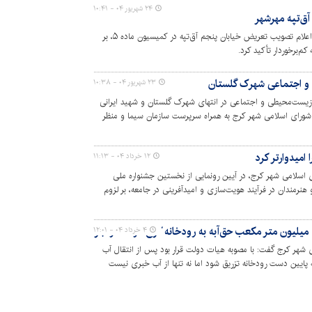
۲۴ شهریور ۰۴ - ۱۰:۴۱
ق‌تپه مهرشهر
رئیس کمیسیون عمران شورای شهر کرج، با اعلام تصویب تعریض خیابان پنجم آق‌تپه در کمیسیون ماده ۵، بر
م‌برخوردار تأکید کرد.
 و اجتماعی شهرک گلستان
۲۳ شهریور ۰۴ - ۱۰:۳۸
زیست‌محیطی و اجتماعی در انتهای شهرک گلستان و شهید ایرانی
ورای اسلامی شهر کرج به همراه سرپرست سازمان سیما و منظر
ا امیدوارتر کرد
۱۲ خرداد ۰۴ - ۱۱:۱۳
سلامی شهر کرج، در آیین رونمایی از نخستین جشنواره ملی
 هنرمندان در فرآیند هویت‌سازی و امیدآفرینی در جامعه، بر لزوم
د.
۴ خرداد ۰۴ - ۱۲:۰۱
هر کرج گفت: با مصوبه هیات دولت قرار بود پس از انتقال آب
ب حق‌آبه به پایین دست رودخانه تزریق شود اما نه تنها از آب خبری نیست
ق به سفره‌های زیرزمینی یا احیای رودخانه کرج در محدوده شهری