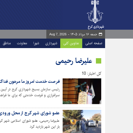
جمعه ۱۶ مرداد ۱۴۰۵ -
Aug 7, 2026
صفحه اصلی
عناوین کلی
شهرداری
شورا
معاونت
مناطق
علیرضا رحیمی
کل اخبار: 10
فرصت خدمت امروز ما مرهون فداکار
رئیس سازمان بسیج شهرداری کرج در آیین 
سرافرازی و فرصت خدمتی که برای ما فراهم 
مال و خانواده خود گذشته و این چراغ را به‌
جایگاهی از این سرافرازان تقدیر کنیم.
عضو شورای شهر کرج از محل ورودی م
علیرضا رحیمی، عضو شورای اسلامی شهر کرج
بار این شهر بازدید کرد.