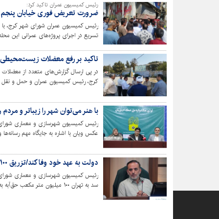
رئیس کمیسیون عمران تاکید کرد:
ضرورت تعریض فوری خیابان پنجم آ
تسریع در اجرای پروژه‌های عمرانی این محله ک
تاکید بر رفع معضلات زیست‌محیطی
در پی ارسال گزارش‌های متعدد از معضلات 
کرج، رئیس کمیسیون عمران و حمل و نقل ش
شهری و مدیر منطقه ۵ شهرداری از این محل بازدید و بر ساماندهی فوری آن تأکید کرد.
با هنر می‌توان شهر را زیباتر و مردم ر
رئیس کمیسیون شهرسازی و معماری شورای ا
عکس ویان با اشاره به جایگاه مهم رسانه‌ها و
حمایت از حرکت‌های اصیل فرهنگی تأکید کر
دولت به عهد خود وفا کند/تزریق ۱۰۰ میلیون متر مکعب حق‌آبه به رودخانه کرج در انتظار اجرا
رئیس کمیسیون شهرسازی و معماری شورای ش
سد به تهران ۱۰۰ میلیون متر مکع
حتی یک لیتر از پساب تعیین‌شده برای تزری
تأمین نشده است.