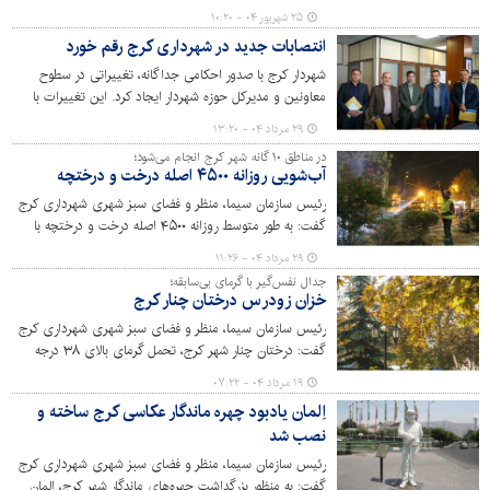
مشاوران، مقرر شد عملیات اجرایی پروژه‌های تقاطع
۲۵ شهریور ۰۴ - ۱۰:۲۰
غیرهمسطح شیخ‌آباد و خوارزمی در کرج ظرف یک ماه آینده
انتصابات جدید در شهرداری کرج رقم خورد
آغاز شود. این پروژه‌ها که هم‌اکنون در مرحله تجهیز کارگاه و
طراحی نهایی هستند، هدف اصلی خود را در کاهش ترافیک و
شهردار کرج با صدور احکامی جداگانه، تغییراتی در سطوح
افزایش ایمنی تردد در معابر اصلی شهر تعریف کرده‌اند.
معاونین و مدیرکل حوزه شهردار ایجاد کرد. این تغییرات با
هدف ارتقای خدمات‌رسانی به شهروندان، انجام شد.
۲۹ مرداد ۰۴ - ۱۳:۲۰
در مناطق ۱۰ گانه شهر کرج انجام می‌شود؛
آب‌شویی روزانه ۴۵۰۰ اصله درخت و درختچه
رئیس سازمان سیما، منظر و فضای سبز شهری شهرداری کرج
گفت: به طور متوسط روزانه ۴۵۰۰ اصله درخت و درختچه با
محلول آب و صابون یا آب و پالیزین در شهر کرج شسته
۲۹ مرداد ۰۴ - ۱۱:۲۶
می‌شود.
جدال نفس‌گیر با گرمای بی‌سابقه؛
خزان زودرس درختان چنار کرج
رئیس سازمان سیما، منظر و فضای سبز شهری شهرداری کرج
گفت: درختان چنار شهر کرج، تحمل گرمای بالای ۳۸ درجه
سانتیگراد را نداشته و دچار تنش و خزان زودرس شده اند.
۱۹ مرداد ۰۴ - ۰۷:۲۲
اِلمان یادبود چهره ماندگار عکاسی کرج ساخته و
نصب شد
رئیس سازمان سیما، منظر و فضای سبز شهری شهرداری کرج
گفت: به منظور بزرگداشت چهره‌های ماندگار شهر کرج، المان