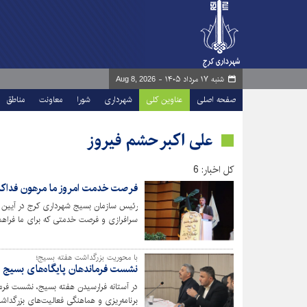
شنبه ۱۷ مرداد ۱۴۰۵ -
Aug 8, 2026
صفحه اصلی
عناوین کلی
شهرداری
شورا
معاونت
مناطق
علی اکبر حشم فیروز
کل اخبار: 6
فرصت خدمت امروز ما مرهون فداکار
رئیس سازمان بسیج شهرداری کرج در آیین 
سرافرازی و فرصت خدمتی که برای ما فراهم 
مال و خانواده خود گذشته و این چراغ را به‌
جایگاهی از این سرافرازان تقدیر کنیم.
با محوریت بزرگداشت هفته بسیج؛
نشست فرماندهان پایگاه‌های بسیج ش
در آستانه فرارسیدن هفته بسیج، نشست فرما
برنامه‌ریزی و هماهنگی فعالیت‌های بزرگداشت