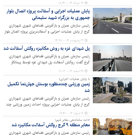
شهر کرج با بهره‌گیری از ۴۰۰ تن سهمیه قیر رایگان، ویژه
۱۲ خرداد ۰۴ - ۰۸:۴۱
بافت‌های فرسوده شهری و محلات هدف خبر داد.
پایان عملیات اجرایی و آسفالت پروژه اتصال بلوار
جمهوری به بزرگراه شهید سلیمانی
رئیس سازمان عمران و بازآفرینی فضاهای شهری شهرداری
کرج از پایان عملیات اجرایی و آسفالت‌ریزی پروژه اتصال بلوار
جمهوری اسلامی شمالی به بزرگراه شهید سلیمانی در راستای
۳ اردیبهشت ۰۴ - ۱۴:۲۸
کاهش بار ترافیکی بلوار مؤذن و دسترسی سریع و آسان به
پل شهدای غزه به روش مکانیزه روکش آسفالت شد
بزرگراه شهید سلیمانی خبر داد.
رئیس سازمان عمران و بازآفرینی فضاهای شهری شهرداری
کرج گفت: روکش آسفالت پل شهدای غزه توسط پیمانکار
مکانیزه سازمان عمران و بازآفرینی فضاهای شهری شهرداری
۲۶ اسفند ۰۳ - ۱۱:۰۳
کرج در راستای تکمیل عملیات عمرانی احداث تقاطع
با پایان عملیات اجرایی؛
غیرهمسطح شهدای غزه، طبق برنامه‌ریزی و زمانبندی تعیین
زمین ورزشی چندمنظوره بوستان جهان‌نما تکمیل
شده، انجام شد.
شد
رئیس سازمان عمران و بازآفرینی فضاهای شهری شهرداری
کرج از پایان عملیات اجرایی پروژه احداث زمین ورزشی چند
منظوره پارک جهان‌نما با هدف توسعه سرانه اماکن و زمین‌های
۱۶ اسفند ۰۳ - ۰۹:۴۱
ورزشی به ویژه در مناطق کم‌برخوردار شهر کرج خبر داد.
ادامه ساماندهی معابر شهر؛
معابر منطقه ۹ کرج روکش آسفالت مکانیزه شد
رئیس سازمان عمران و بازآفرینی فضاهای شهری شهرداری