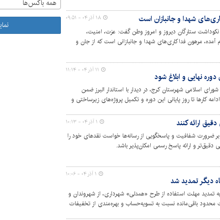
همه باکس‌ها
ی‌های شهدا و جانبازان است
۱۸ آذر ۰۴ - ۰۹:۵۱
نما
نکوداشت ستارگان دیروز و امروز وطن گفت: عزت، امنیت،
آمده، مرهون فداکاری‌های شهدا و جانبازانی است که از جان و
عنوان هدیه‌ای ارزشمند قرار دادند و وظیفه‌ی ما است در هر
۱۱ آذر ۰۴ - ۱۱:۱۴
دوره نهایی و ابلاغ شود
ای اسلامی شهرستان کرج، در دیدار با استاندار البرز ضمن
ه‌ کارها تا روز پایانی این دوره و تکمیل پروژه‌های زیرساختی و
أکید کرد.
دقیق ارائه کنند
۱ آذر ۰۴ - ۱۰:۱۳
ر ضرورت شفافیت و پاسخگویی از رسانه‌ها خواست نقدهای خود را
دقیق‌تر و ارائه پاسخ رسمی امکان‌پذیر باشد.
۱ آذر ۰۴ - ۱۰:۰۶
 دیگر تمدید شد
ه تمدید مهلت استفاده از طرح «همدلی» شهرداری، از شهروندان و
محدود باقی‌مانده نسبت به تسویه‌حساب و بهره‌مندی از تخفیفات