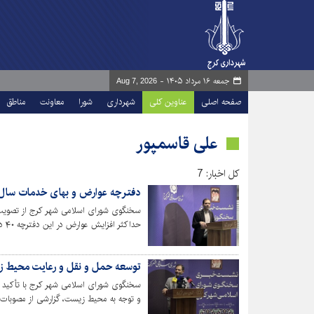
جمعه ۱۶ مرداد ۱۴۰۵ -
Aug 7, 2026
صفحه اصلی
عناوین کلی
شهرداری
شورا
معاونت
مناطق
علی قاسمپور
کل اخبار: 7
دفترچه عوارض و بهای خدمات سال ۱۴۰۵ تصویب ش
حداکثر افزایش عوارض در این دفترچه ۴۰ درصد تعیین شد که کمتر از نرخ تورم رسمی اعلامی کشور است.
توسعه حمل و نقل و رعایت محیط 
سخنگوی شورای اسلامی شهر کرج با تأکید ب
و توجه به محیط زیست، گزارشی از مصوبات و
کرد.