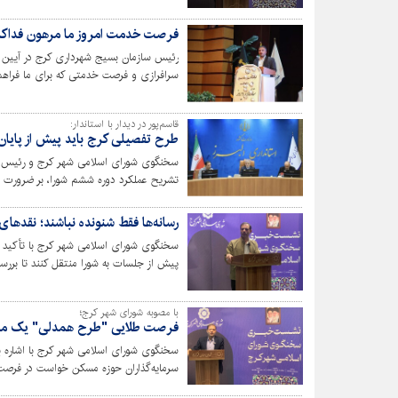
فرصت خدمت امروز ما مرهون فداکار
رئیس سازمان بسیج شهرداری کرج در آیین 
سرافرازی و فرصت خدمتی که برای ما فراهم 
مال و خانواده خود گذشته و این چراغ را به‌
جایگاهی از این سرافرازان تقدیر کنیم.
قاسم‌پور در دیدار با استاندار:
طرح تفصیلی کرج باید پیش از پایان 
سخنگوی شورای اسلامی شهر کرج و رئیس شور
تشریح عملکرد دوره ششم شورا، بر ضرورت ادام
خدماتی با همراهی مجموعه مدیریت استان ت
رسانه‌ها فقط شنونده نباشند؛ نقدهای 
سخنگوی شورای اسلامی شهر کرج با تأکید ب
پیش از جلسات به شورا منتقل کنند تا بررسی 
با مصوبه شورای شهر کرج؛
فرصت طلایی "طرح همدلی" یک ماه
سخنگوی شورای اسلامی شهر کرج با اشاره ب
سرمایه‌گذاران حوزه مسکن خواست در فرصت 
مصوب اقدام کنند.