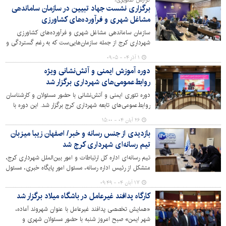
گزارش تصویری/
برگزاری نشست جهاد تبیین در سازمان ساماندهی
مشاغل شهری و فرآورده‌های کشاورزی
سازمان ساماندهی مشاغل شهری و فرآورده‌های کشاورزی
شهرداری کرج از جمله سازمان‌هایی‌ست که به رغم گستردگی و
حجم فعالیت، کمتر مورد توجه قرار گرفته. بازارهای میوه و
۱ آذر ۰۴ - ۰۹:۰۵
تره‌بار این سازمان در تمام ایام هفته و حتی در دوران جنگ 12
دوره آموزش ایمنی و آتش‌نشانی ویژه
روزه به طور کامل فعال بوده و به شهروندان خدمت‌رسانی
روابط‌عمومی‌های شهرداری برگزار شد
می‌کند. از این رو در نشست جهاد تبیین دومین ماه از فصل
پاییز، به دیدار مسئولان و دست‌اندرکاران این سازمان رفتیم.
دوره تئوری ایمنی و آتش‌نشانی با حضور مسئولان و کارشناسان
روابط‌عمومی‌های تابعه شهرداری کرج برگزار شد. این دوره با
هدف ارتقای دانش ایمنی، افزایش آمادگی و ترویج فرهنگ
۲۶ آبان ۰۴ - ۱۵:۰۰
پیشگیری از حوادث به اجرا درآمد.
بازدیدی از جنس رسانه و خبر/ اصفهان زیبا میزبان
تیم رسانه‌ای شهرداری کرج شد
تیم رسانه‌ای اداره کل ارتباطات و امور بین‌الملل شهرداری کرج،
متشکل از رئیس اداره رسانه، مسئول امور پایگاه خبری، مسئول
امور پایگاه اطلاع‌رسانی به همراه عکاس و کارشناس این
۱۷ آبان ۰۴ - ۰۹:۴۹
مجموعه در بازدیدی از بخش‌های مختلف اداره کل ارتباطات و
کارگاه پدافند غیرعامل در باشگاه میلاد برگزار شد
امور بین‌الملل شهرداری اصفهان شامل خبرگزاری ایمنا، اداره
رسانه‌ها و ارتباطات، سامانه 137، ادارات سیما و صدای شهر و
«همایش تخصصی پدافند غیرعامل با عنوان شهروند آماده،
تحریریه نشریات اصفهان زیبا دیدن کردند.
شهر ایمن» صبح امروز شنبه با حضور مسئولان شهری و