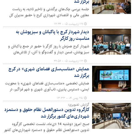
برگزار شد
جلسه بررسی چک‌های برگشتی و تاخیر تادیه، به ریاست
معاون مالی و اقتصادی شهرداری کرج با حضور مدیران کل
حوزه درآمد، حقوقی، مالی و اقتصادی و رئیس سازمان فناوری
۱۹ اردیبهشت ۰۵ - ۱۲:۲۴
اطلاعات و ارتباطات برگزار شد.
دیدار شهردار کرج با پاکبانان و سبزپوشان به
مناسبت روز کارگر
شهردار کرج همزمان با روز کارگر با حضور در جمع پاکبانان و
‌سبز پوشان، ضمن دیدار و گفت‌وگو با آنان، از تلاش‌های
شبانه‌روزی این قشر زحمتکش در حفظ پاکیزگی و طراوت
۱۲ اردیبهشت ۰۵ - ۲۲:۵۶
شهر قدردانی کرد.
همایش «مناسب‌سازی فضاهای شهری» در کرج
برگزار شد
همایش تخصصی «مناسب‌سازی فضاهای شهری» با محوریت
ایمنی، دسترس پذیری، تاب‌آوری شهری و شهر فراگیر، در
مرکز همایش‌های میلاد برگزار شد.
۲۸ بهمن ۰۴ - ۱۳:۳۳
گزارش تصویری؛
کارگروه تدوین دستورالعمل نظام حقوق و دستمزد
شهرداری‌های کشور برگزار شد
صبح امروز دوشنبه 14 دی‌ماه، نشست تخصصی کارگروه
تدوین دستورالعمل نظام حقوق و دستمزد شهرداری‌های کشور