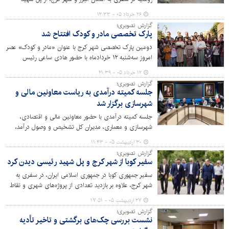
رئیسی به‌عنوان سند جنایات دشمن آمریکایی- صهیونیستی
۲۶ خرداد ۰۵ - ۱۲:۳۳
دیدن کردند.
گزارش تصویری؛
پارک تخصصی مادر و کودک افتتاح شد
دومین پارک تخصصی شهر کرج با عنوان «مادر و کودک» عصر
امروز سه‌شنبه ۱۲ خردادماه با حضور هادی ساعی رئیس
فدراسیون تکواندو، اعضای شورای اسلامی شهر، اصحاب رسانه
۱۲ خرداد ۰۵ - ۲۱:۳۹
و شهروندان افتتاح شد.
گزارش تصویری؛
جلسه کمیته درآمدی به ریاست معاونین مالی و
شهرسازی برگزار شد
جلسه کمیته درآمدی با حضور معاونین مالی و اقتصادی،
شهرسازی و معماری، مدیران کل تشخیص و وصول درآمد،
حقوقی و امورپیمان‌ها، امور شهرسازی و رئیس سازمان فاوا و
۳۰ اردیبهشت ۰۵ - ۱۱:۴۳
مدیران حوزه‌های مالی و اقتصادی مناطق دهگانه و رواسای
گزارش تصویری؛
ادارات حقوقی و اجرائیات مناطق برگزار شد.
سفیر کوبا از شهر کرج و پل شهید رئیسی دیدن کرد
سفیر جمهوری کوبا در جمهوری اسلامی ایران، در سفری به
شهر کرج، علاوه بر بازدید تعدادی از پروژه‌های شهری و نقاط
گردشگری کلانشهر، از پل زخمی شهید رئیسی به‌عنوان نمادی
۲۷ اردیبهشت ۰۵ - ۱۷:۵۱
از مقاومت ایرانیان دیدن کرد.
گزارش تصویری؛
نشست بررسی چک‌های برگشتی و تاخیر تأدیه