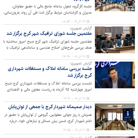
جلسه کارگروه تحول سامانه جامع مالی با حضور معاونان،
مدیران و کارشناسان مرتبط برگزار شد؛ طی آن روند به‌روزرسانی،
یکپارچه‌سازی و بهبود فرآیندهای مالی در مجموعه شهرداری
۱۷ آذر ۰۴ - ۰۸:۵۴
کرج مورد بررسی قرار گرفت.
گزارش تصویری؛
هفتمین جلسه شورای ترافیک شهر کرج برگزار شد
هفتمین جلسه شورای ترافیک شهر کرج صبح امروز سه‌شنبه با
هدف بررسی طرح‌های اصلاح هندسی و ساماندهی ترافیک با
حضور پلیس راهور به میزبانی شهرداری کرج برگزار شد.
۱۲ آذر ۰۴ - ۱۳:۲۳
گزارش تصویری؛
جلسه بررسی سامانه املاک و مستغلات شهرداری
کرج برگزار شد
نشست بررسی سامانه املاک و مستغلات شهرداری کرج صبح
امروز چهارشنبه 12 آذرماه به ریاست معاون مالی و اقتصادی
شهرداری برگزار شد.
۱۲ آذر ۰۴ - ۱۳:۲۱
دیدار صمیمانه شهردار کرج با جمعی از توان‌یابان
همزمان با روز جهانی معلولین، گروهی از توان‌یابان با حضور در
دفتر شهردار کرج، ضمن بیان مسائل و نیازهای خود، درباره
چالش‌هایی که در زمینه تردد، امکانات شهری و خدمات
۱۱ آذر ۰۴ - ۱۳:۵۵
حمایتی با آن مواجه‌اند گفت‌وگو کردند.