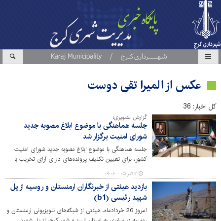
عکس از المیرا تقی دوست
کل اخبار: 36
گزارش تصویری؛
جلسه هماهنگی با موضوع ابلاغ مصوبه جدید
شورای امنیت برگزار شد
جلسه هماهنگی با موضوع ابلاغ مصوبه جدید شورای امنیت
کشور، برای تعیین تکلیف پرونده‌های دارای آرای تخریب با
حضور قائم‌مقام شهردار، معاون مالی و اقتصادی، شهرسازی و
۲ تیر ۰۵ - ۰۹:۰۶
معماری، مدیران مناطق و حوزه‌های مرتبط برگزار شد.
بازدید هیئتی از خبرنگاران ارمنستان و روسیه از پل
شهید رئیسی (b1)
امروز 26 خردادماه، هیئتی از شبکه‌های تلویزیونی ارمنستان و
روسیه در سفری به استان البرز و شهر کرج، از پل شهید