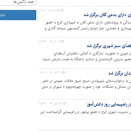
همه باکس‌ها
۲۵ آذر ۰۴ - ۱۱:۱۲
دارای بدهی‌ کلان برگزار شد
نما
مین جلسه رسیدگی به پرونده‌های دارای بدهی کلان به شهرداری کرج با حضور
ازی و معماری، عمار ایزدیار رئیس کمیسیون سرمایه گذاری و
 و مسئولان درآمدی شهرداری برگزار شد.
۱۹ آذر ۰۴ - ۱۲:۲۴
ای سبز شهری برگزار شد
هری با محوریت سازگاری با کم‌آبی، حکمرانی آب‌فضای
ضور مدیران، کارشناسان و اساتید دانشگاه به همت سازمان سیما،
تمع فرهنگی رفاهی میلاد برگزار شد.
ان برگزار شد
۲۰ آبان ۰۴ - ۱۴:۰۲
ی به درخواست‌های شهروندان، صبح امروز ملاقات عمومی در دفتر
دان مسائل و مشکلات خود را بصورت چهره‌به‌چهره با شهردار در میان
یری آن‌ها صادر شد.
راهپیمایی روز دانش‌آموز
۱۳ آبان ۰۴ - ۱۵:۲۹
آموز مسئولان مدیریت شهری کرج با حضور پرشور، در راهپیمایی گرامیداشت این