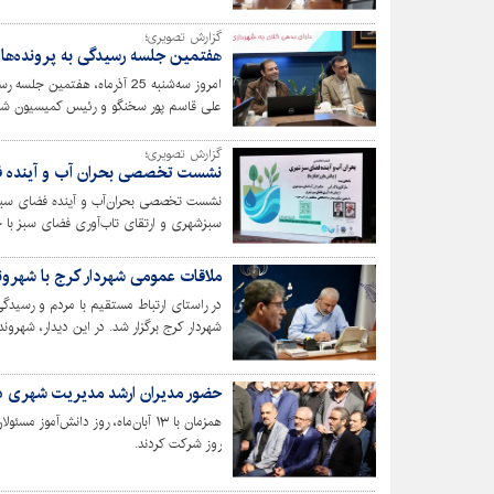
گزارش تصویری؛
هفتمین جلسه رسیدگی به پرونده‌های 
امروز سه‌شنبه 25 آذرماه، هفت
علی قاسم پور سخنگو و رئیس کمیسیون شهرس
مشارکت های مردمی شورای اسلامی شهر کرج
گزارش تصویری؛
نشست تخصصی بحران آب و آینده فض
نشست تخصصی بحران‌آب و آینده فضای سبز ش
سبزشهری و ارتقای تاب‌آوری فضای سبز با ح
منظر و فضای سبز شهری شهرداری کرج در مج
ملاقات عمومی شهردار کرج با شهروند
در راستای ارتباط مستقیم با مردم و رسیدگ
شهردار کرج برگزار شد. در این دیدار، شهرون
گذاشتند و دستورات لازم برای بررسی و پیگ
حضور مدیران ارشد مدیریت شهری در 
همزمان با ۱۳ آبان‌ماه، روز دانش‌
روز شرکت کردند.