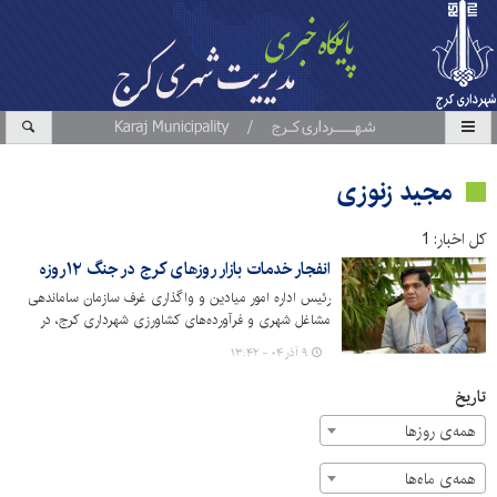
مجید زنوزی
کل اخبار: 1
انفجار خدمات بازار روزهای کرج در جنگ ۱۲روزه
رئیس اداره امور میادین و واگذاری غرف سازمان ساماندهی
مشاغل شهری و فرآورده‌های کشاورزی شهرداری کرج، در
نشست رسانه‌ای «جهاد تبیین» با تشریح عملکرد بازارهای روز
۹ آذر ۰۴ - ۱۳:۴۲
در شرایط ویژه «جنگ ۱۲روزه»، از فعالیت چندبرابری این
مراکز، کنترل نوسانات بازار و تصویب احداث چهار بازار روز
تاریخ
جدید در نقاط مختلف شهر خبر داد.
همه‌ی روزها
همه‌ی ماه‌ها