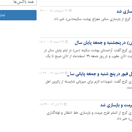
همه باکس‌ها
سازی شد
۱۳ اردیبهشت ۰۵ - ۱۴:۰۰
نما
 کرج از بازسازی سالن معراج بهشت سکینه(س) خبر داد.
) در پنجشنبه و جمعه پایان سال
۲۷ اسفند ۰۴ - ۱۸:۱۰
ی کرج گفت: آرامستان بهشت سکینه (س) در ایام پایان سال در
روز پنج شنبه ۲۸ اسفندماه از اذان صبح لغایت اذان مغرب و در روز جمعه ۲۹ اسفندماه از اذان صبح تا یک
ائرین اهل قبور است.
ل قبور در پنج شنبه و جمعه پایانی سال
۲۶ اسفند ۰۴ - ۱۰:۳۲
 کرج گفت: تمهیدات لازم برای میزبانی شایسته از زائرین اهل
ست.
مت و بازسازی شد
۲۱ آبان ۰۴ - ۰۸:۴۴
 کرج از اتمام طرح مرمت و بازسازی خط انتقال و لوله‌گذاری
 خبر داد.