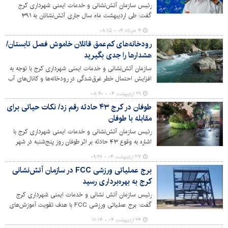
رئیس سازمان آتش‌نشانی و خدمات ایمنی شهرداری کرج
گفت: طی اردیبهشت ماه سال جاری آتش‌نشانان به ۳۹۱
ماموریت اطفای حریق و یک‌هزار و ۵۶۶ ماموریت عملیات
۴ خرداد ۰۴ - ۰۸:۱۵
نجات از حادثه اعزام شده‌اند.
رودخانه‌های کم‌عمق قاتلان خاموش فصل تابستان/
هشدارها را جدی بگیرید
سازمان آتش‌نشانی و خدمات ایمنی شهرداری کرج با توجه به
افزایش احتمال خطر غرق‌شدگی در رودخانه‌ها و کانال‌های آب
در فصل گرما، توصیه‌هایی را برای پیشگیری از این حوادث
۲۹ اردیبهشت ۰۴ - ۰۸:۴۰
ناگوار، به شهروندان ارائه کرد.
طوفان در کرج ۴۳ حادثه رقم زد/ نکات حیاتی برای
مقابله با طوفان
رئیس سازمان آتش‌نشانی و خدمات ایمنی شهرداری کرج با
اشاره به وقوع ۴۳ حادثه بر اثر طوفان روز پنج‌شنبه در شهر
کرج و احتمال وقوع مجدد طوفان و وزش باد شدید، از
۲۷ اردیبهشت ۰۴ - ۰۹:۲۶
شهروندان خواست با رعایت نکات ایمنی، از خود و خانواده‌شان
برج عملیاتی ورزشی FCC در سازمان آتش‌نشانی
برابر حوادث احتمالی محافظت کنند.
کرج به بهره‌برداری رسید
رئیس سازمان آتش نشانی و خدمات ایمنی شهرداری کرج
گفت: برج عملیاتی ورزشی FCC با هدف تقویت آموزش‌های
عملیاتی در مدت زمانی کمتر از سه ماه ساخته شد.
۲۴ اردیبهشت ۰۴ - ۱۱:۱۴