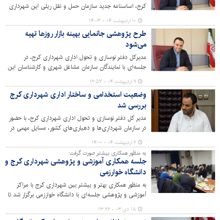
کرج، اساسنامه جدید سازمان حمل و نقل ریلی این شهرداری
از سوی سازمان شهرداری‌های وزارت کشور ابلاغ شد.
۱۰ اردیبهشت ۰۴ - ۱۴:۰۳
طرح پژوهشی جانمایی بهینه بازار روزها تهیه
می‌شود
مدیرکل دفتر نوسازی و تحول اداری شهرداری کرج، در
جلسه‌ای با نمایندگان سازمان مشاغل شهری و کارشناسان این
دفتر، روی تهیه طرح پژوهشی مکان‌یابی و امکان‌سنجی
۹ اردیبهشت ۰۴ - ۱۲:۵۷
بازارهای روز شهر کرج تاکید کرد.
وضعیت استخدامی و ساختار اداری شهرداری کرج
بررسی شد
مدیر کل دفتر نوسازی و تحول اداری شهرداری کرج، با حضور
در سازمان شهرداری‌ها و دهیاری‌های کشور، مسایل مهمی در
حوزه مدیریت منابع انسانی و ساختار سازمانی شهرداری‌ها را
۶ اردیبهشت ۰۴ - ۱۴:۰۰
مورد بررسی و پیگیری قرار داد.
به منظور همکاری بیشتر صورت گرفت:
جلسه همکاری آموزشی و پژوهشی شهرداری کرج و
دانشگاه خوارزمی
به منظور همکاری بهتر و بیشتر بین شهرداری کرج با مراکز
آموزشی و پژوهشی جلسه‌ای با دانشگاه خوارزمی برگزار شد تا
راهکارهای مختلف همکاری بین این دو نهاد مورد بحث و
۱۸ دی ۰۳ - ۱۳:۲۶
بررسی قرار بگیرد.