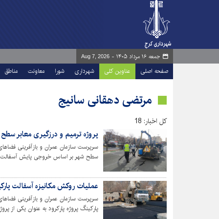
جمعه ۱۶ مرداد ۱۴۰۵ -
Aug 7, 2026
صفحه اصلی
عناوین کلی
شهرداری
شورا
معاونت
مناطق
مرتضی دهقانی سانیج
کل اخبار: 18
پروژه ترمیم و درزگیری معابر سطح 
سرپرست سازمان عمران و بازآفرینی فضاهای 
سطح شهر بر اساس خروجی پایش آسفالت خ
عملیات روکش مکانیزه آسفالت پارکین
سرپرست سازمان عمران و بازآفرینی فضاها
پارکینگ پروژه پارکرود به عنوان یکی از پ