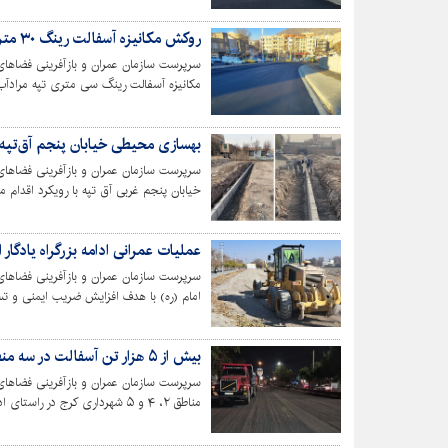
روکش مکانیزه آسفالت رینگ ۳۰ متری اسلام‌آباد انجام شد
سرپرست سازمان عمران و بازآفرینی فضاها
مکانیزه آسفالت رینگ سی متری تپه مرادآب 
کم برخودار خبر داد.
بهسازی محیطی خیابان پنجم آق‌تپه 
سرپرست سازمان عمران و بازآفرینی فضاها
خیابان پنجم غربی آق تپه با رویکرد اقدام م
عملیات عمرانی ادامه بزرگراه یادگار ا
سرپرست سازمان عمران و بازآفرینی فضاهای ش
امام (ره) با هدف افزایش ضریب ایمنی و تس
بیش از ۵ هزار تن آسفالت در سه منطقه شهری توزیع شد
سرپرست سازمان عمران و بازآفرینی فضاهای 
مناطق ۲، ۴ و ۵ شهرداری کرج در
خبر داد.