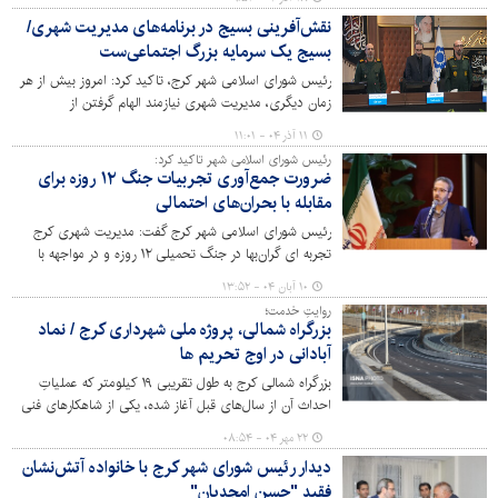
جانبازانی است که از جان و مال و خانواده خود گذشته و این
نقش‌آفرینی بسیج در برنامه‌های مدیریت شهری/
چراغ را به‌عنوان هدیه‌ای ارزشمند قرار دادند و وظیفه‌ی ما
بسیج یک سرمایه بزرگ اجتماعی‌ست
است در هر جایگاهی از این سرافرازان تقدیر کنیم.
رئیس شورای اسلامی شهر کرج، تاکید کرد: امروز بیش از هر
زمان دیگری، مدیریت شهری نیازمند الهام گرفتن از
سیره‌ای‌ست که خدمت خالصانه، بی‌منت و عادلانه به مردم را به
۱۱ آذر ۰۴ - ۱۱:۰۱
ما می‌آموزد.
رئیس شورای اسلامی شهر تاکید کرد:
ضرورت جمع‌آوری تجربیات جنگ ۱۲ روزه برای
مقابله با بحران‌های احتمالی
رئیس شورای اسلامی شهر کرج گفت: مدیریت شهری کرج
تجربه ای گران‌بها در جنگ تحمیلی ۱۲ روزه و در مواجهه با
بحران و پدافند غیرعامل شهری کسب کرد که باید از این تجربه
۱۰ آبان ۰۴ - ۱۳:۵۲
در همه ارکان شهری بهره‌برداری کند.
روایتِ خدمت؛
بزرگراه شمالی، پروژه ملی شهرداری کرج / نماد
آبادانی در اوج تحریم ها
بزرگراه شمالی کرج به طول تقریبی ۱۹ کیلومتر که عملیاتِ
احداث آن از سال‌های قبل آغاز شده، یکی از شاهکارهای فنی
و مهندسی بومی و ایرانی به شمار می‌رود که نمادی از توسعه و
۲۲ مهر ۰۴ - ۰۸:۵۴
آبادانی در البرز و کشور در سخت‌ترین شرایط تحریم‌ها و رکود
دیدار رئیس شورای شهر کرج با خانواده آتش‌نشان
درآمدی به شمار می‌رود.
فقید "حسن امجدیان"