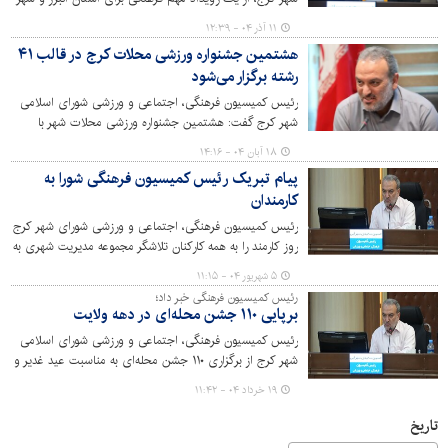
کرج خبر داد و گفت: فیلم سینمایی بلند اختصاصی کنگره
۱۱ آذر ۰۴ - ۱۲:۳۹
شهدای استان البرز که با پشتیبانی کامل شهرداری کرج و بر
هشتمین جشنواره ورزشی محلات کرج در قالب ۴۱
اساس مصوبه شورای اسلامی شهر تولید شد، به جشنواره
رشته برگزار می‌شود
بین‌المللی فیلم فجر امسال راه پیدا کرده است.
رئیس کمیسیون فرهنگی، اجتماعی و ورزشی شورای اسلامی
شهر کرج گفت: هشتمین جشنواره ورزشی محلات شهر با
حضور ۴۱ رشته ورزشی از جمله تکواندو، کاراته، ورزش‌های
۱۸ آبان ۰۴ - ۱۴:۱۶
بومی و زورخانه‌ای، در چهار حوزه مختلف شهری برگزار خواهد
پیام تبریک رئیس کمیسیون فرهنگی شورا به
شد و بیش از ۴۰ هزار شهروند از گروه‌های سنی و توانایی‌های
کارمندان
مختلف در این رویداد شرکت می‌کنند.
رئیس کمیسیون فرهنگی، اجتماعی و ورزشی شورای شهر کرج
روز کارمند را به همه کارکنان تلاشگر مجموعه مدیریت شهری به
ویژه کارمندان تبریک گفت.
۵ شهریور ۰۴ - ۱۱:۱۵
رئیس کمیسیون فرهنگی خبر داد؛
برپایی ۱۱۰ جشن محله‌ای در دهه ولایت
رئیس کمیسیون فرهنگی، اجتماعی و ورزشی شورای اسلامی
شهر کرج از برگزاری ۱۱۰ جشن محله‌ای به مناسبت عید غدیر و
دهه کرامت و ولایت خبر داد و بر لزوم همبستگی اجتماعی در
۱۹ خرداد ۰۴ - ۱۱:۴۲
جامعه تأکید کرد.
تاریخ