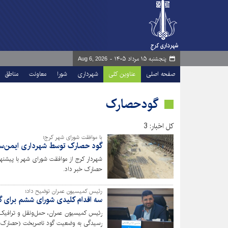
پنجشنبه ۱۵ مرداد ۱۴۰۵ -
Aug 6, 2026
صفحه اصلی
عناوین کلی
شهرداری
شورا
معاونت
مناطق
گودحصارک
کل اخبار: 3
با موافقت شورای شهر کرج؛
گود حصارک توسط شهرداری ایمن‌سا
شهردار کرج از موافقت شورای شهر با پیشنها
حصارک خبر داد.
رئیس کمیسیون عمران توضیح داد؛
سه اقدام کلیدی شورای ششم برای 
رئیس کمیسیون عمران، حمل‌ونقل و ترافیک 
رسیدگی به وضعیت گود ناصربخت (حصارک)، ا