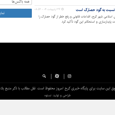
همه باکس‌ها
 نسبت به گود حصارک است
۲۷ اردیبهشت ۰۴ - ۰۸:۵۲
نما
لامی شهر کرج، اقدامات قانونی و رفع خطر از گود حصارک را
 پایدارسازی و استحکام این گود تأکید کرد.
ق این سایت برای پایگاه خبری کرج امروز محفوظ است. نقل مطالب با ذکر منبع بلام
طراحی و تولید: نستوه