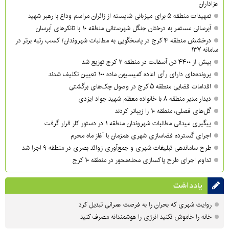
عزاداران
تمهیدات منطقه ۵ برای میزبانی شایسته از زائران مراسم وداع با رهبر شهید
آبرسانی مستمر به درختان جنگل شهرستانی منطقه ۱۰ با تانکرهای آبرسان
درخشش منطقه ۴ کرج در پاسخگویی به مطالبات شهروندان/ کسب رتبه برتر در
سامانه ۱۳۷
بیش از ۴۴۰۰ تن آسفالت در منطقه ۲ کرج توزیع شد
پرونده‌های دارای رأی اعاده کمیسیون ماده ۱۰۰ تعیین تکلیف شدند
اقدامات قضایی منطقه ۵ کرج در وصول چک‌های برگشتی
دیدار مدیر منطقه ۸ با خانواده معظم شهید جواد ایزدی
گل‌های فصلی، منطقه ۱۰ را زیباتر کردند
پیگیری میدانی مطالبات شهروندان منطقه ۱ در دستور کار قرار گرفت
اجرای گسترده فضاسازی شهری همزمان با آغاز ماه محرم
طرح ساماندهی تبلیغات شهری و جمع‌آوری زوائد بصری در منطقه ۹ اجرا شد
تداوم اجرای طرح پاکسازی محله‌محور در منطقه ۱۰ کرج
یادداشت
روایت شهری که بحران را به فرصت عمرانی تبدیل کرد
خانه را خاموش نکنید انرژی را هوشمندانه مصرف کنید