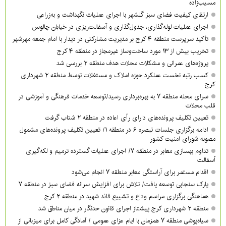
مسیب‌زاده
ارتقای کیفیت فضای سبز گلشهر با اجرای عملیات نگهداشت و به‌زراعی
اجرای عملیات لوله‌گذاری، جدول‌گذاری و آسفالت‌ریزی در خیابان چالوس
تأکید سرپرست منطقه ۴ کرج بر مدیریت مشارکتی در دیدار با امام جمعه مهرشهر
تخریب بیش از ۱۳ مورد ساخت‌وساز غیرمجاز در منطقه ۴ کرج
پروژه‌های عمرانی و مشکلات محلات هدف منطقه ۲ بررسی شد
کسب رتبه نخست عملکرد حوزه املاک و مستغلات توسط منطقه ۲ شهرداری
کرج
سرای محله منطقه ۷ به بهره‌برداری رسید/توسعه خدمات فرهنگی و آموزشی در
قلب محلات
تعیین تکلیف پرونده‌های دارای رأی اعاده در منطقه ۲ شتاب گرفت
ادامه برگزاری جلسات تبصره ۶ در منطقه ۱/ تعیین تکلیف پرونده‌های مشمول
مصوبه شورای امنیت کشور
تداوم بهسازی معابر در منطقه ۷/ اجرای عملیات گسترده ترمیم و لکه‌گیری
آسفالت
اقدام مستمر برای آراستگی معابر منطقه ۷ انجام می‌شود
پارک سنجابی توسعه یافت/ تلاش برای افزایش سرانه فضای سبز در منطقه ۷
هماهنگی برگزاری مراسم وداع و تشییع قائد شهید در منطقه ۲ کرج
منطقه ۲ شهرداری کرج پیشتاز اجرای قانون حدنگار در میان مناطق شد
سیاه‌پوشی منطقه ۷ همزمان با ایام عزای عمومی / آمادگی کامل برای میزبانی از