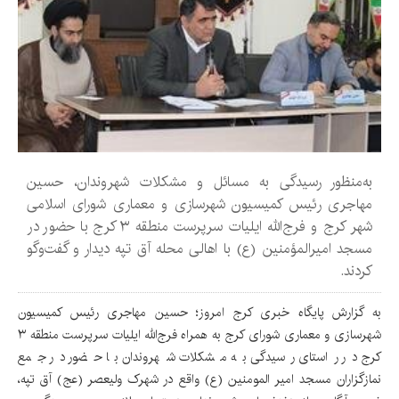
به‌منظور رسیدگی به مسائل و مشکلات شهروندان، حسین
مهاجری رئیس کمیسیون شهرسازی و معماری شورای اسلامی
شهر کرج و فرج‌الله ایلیات سرپرست منطقه ۳ کرج با حضور در
مسجد امیرالمؤمنین (ع) با اهالی محله آق تپه دیدار و گفت‌وگو
کردند.
به گزارش پایگاه خبری کرج امروز؛ حسین مهاجری رئیس کمیسیون
شهرسازی و معماری شورای کرج به همراه فرج‌الله ایلیات سرپرست منطقه ۳
کرج در راستای رسیدگی به مشکلات شهروندان با حضور در جمع
نمازگزاران مسجد امیر المومنین (ع) واقع در شهرک ولیعصر (عج) آق تپه،