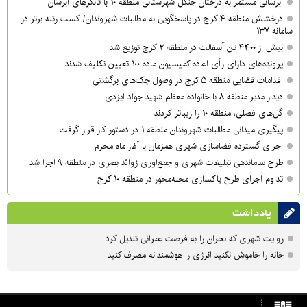
آبرسانی مستمر به درختان جنگل شهرستانی منطقه ۱۰ با تانکرهای آبرسان
درخشش منطقه ۴ کرج در پاسخگویی به مطالبات شهروندان/ کسب رتبه برتر در
سامانه ۱۳۷
بیش از ۴۴۰۰ تن آسفالت در منطقه ۲ کرج توزیع شد
پرونده‌های دارای رأی اعاده کمیسیون ماده ۱۰۰ تعیین تکلیف شدند
اقدامات قضایی منطقه ۵ کرج در وصول چک‌های برگشتی
دیدار مدیر منطقه ۸ با خانواده معظم شهید جواد ایزدی
گل‌های فصلی، منطقه ۱۰ را زیباتر کردند
پیگیری میدانی مطالبات شهروندان منطقه ۱ در دستور کار قرار گرفت
اجرای گسترده فضاسازی شهری همزمان با آغاز ماه محرم
طرح ساماندهی تبلیغات شهری و جمع‌آوری زوائد بصری در منطقه ۹ اجرا شد
تداوم اجرای طرح پاکسازی محله‌محور در منطقه ۱۰ کرج
یادداشت
روایت شهری که بحران را به فرصت عمرانی تبدیل کرد
خانه را خاموش نکنید انرژی را هوشمندانه مصرف کنید