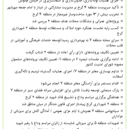
اجرای عملیات لوله‌گذاری، جدول‌گذاری و آسفالت‌ریزی در خیابان چالوس
تأکید سرپرست منطقه ۴ کرج بر مدیریت مشارکتی در دیدار با امام جمعه مهرشهر
تخریب بیش از ۱۳ مورد ساخت‌وساز غیرمجاز در منطقه ۴ کرج
پروژه‌های عمرانی و مشکلات محلات هدف منطقه ۲ بررسی شد
کسب رتبه نخست عملکرد حوزه املاک و مستغلات توسط منطقه ۲ شهرداری
کرج
سرای محله منطقه ۷ به بهره‌برداری رسید/توسعه خدمات فرهنگی و آموزشی در
قلب محلات
تعیین تکلیف پرونده‌های دارای رأی اعاده در منطقه ۲ شتاب گرفت
ادامه برگزاری جلسات تبصره ۶ در منطقه ۱/ تعیین تکلیف پرونده‌های مشمول
مصوبه شورای امنیت کشور
تداوم بهسازی معابر در منطقه ۷/ اجرای عملیات گسترده ترمیم و لکه‌گیری
آسفالت
اقدام مستمر برای آراستگی معابر منطقه ۷ انجام می‌شود
پارک سنجابی توسعه یافت/ تلاش برای افزایش سرانه فضای سبز در منطقه ۷
هماهنگی برگزاری مراسم وداع و تشییع قائد شهید در منطقه ۲ کرج
منطقه ۲ شهرداری کرج پیشتاز اجرای قانون حدنگار در میان مناطق شد
سیاه‌پوشی منطقه ۷ همزمان با ایام عزای عمومی / آمادگی کامل برای میزبانی از
عزاداران
تمهیدات منطقه ۵ برای میزبانی شایسته از زائران مراسم وداع با رهبر شهید