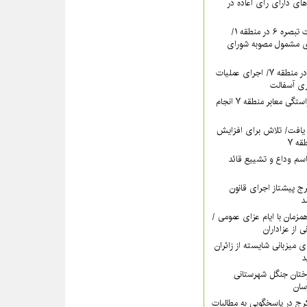
های دارای رأی اعاده در
ادامه برگزاری جلسات تبصره ۶ در منطقه ۱/
ای مشمول مصوبه شورای
تداوم بهسازی معابر در منطقه ۷/ اجرای عملیات
ری آسفالت
اقدام مستمر برای آراستگی معابر منطقه ۷ انجام
یافت/ تلاش برای افزایش
ه ۷
سم وداع و تشییع قائد
ری کرج پیشتاز اجرای قانون
د
اه‌پوشی منطقه ۷ همزمان با ایام عزای عمومی /
ی از عزاداران
ات منطقه ۵ برای میزبانی شایسته از زائران
د
رختان جنگل شهرستانی
خشش منطقه ۴ کرج در پاسخگویی به مطالبات