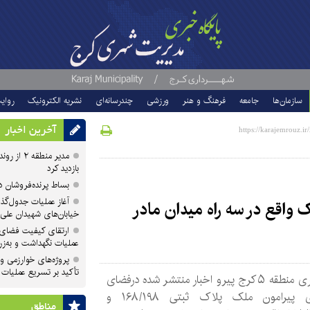
سازمان‌ها
جامعه
فرهنگ و هنر
ورزشی
چندرسانه‌ای
نشریه الکترونیک
روای
آخرین اخبار
مدیر منطقه
بازدید کرد
بساط پرنده‌فروشان 
آغاز عملیات جدول‌گذ
صوص ملک واقع در سه راه میدان مادر
خیابان‌های شهیدان علی
ارتقای کیفیت فضای 
عملیات نگهداشت و به‌زر
پروژه‌های خوارزمی و ش
تأکید بر تسریع عملیات
شهرداری منطقه ۵ کرج پیرو اخبار منتشر شده درفضای
مجازی پیرامون ملک پلاک ثبتی ۱۶۸/۱۹۸ و
مناطق