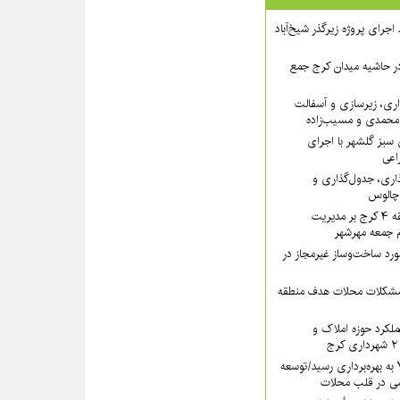
 ۲ از روند اجرای پروژه زیرگذر شیخ‌آباد
در حاشیه میدان کرج جمع
اری، زیرسازی و آسفالت
‌محمدی و مسیب‌زاده
سبز گلشهر با اجرای
اعی
ذاری، جدول‌گذاری و
 چالوس
تأکید سرپرست منطقه ۴ کرج بر مدیریت
ام جمعه مهرشهر
یب بیش از ۱۳ مورد ساخت‌وساز غیرمجاز در
 مشکلات محلات هدف منطقه
کرد حوزه املاک و
سرای محله منطقه ۷ به بهره‌برداری رسید/توسعه
ی در قلب محلات