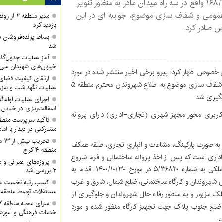
۱۶۸/۱۹۰۹۷ واقع در سه راه میدان مادر به منظور تنویر
عمومی و شفاف سازی موضوع، جوابیه ای در این
مدیر منطقه
بازدید کرد
صادر کرد.
بساط پرنده‌فروشان 
شد
آغاز عملیات جدول‌گذ
خیابان‌های شهیدان علی
 خصوص اظهار کرد: پیرو برخی اخبار منتشر شده در مورد
ارتقای کیفیت فضای 
ملک واقع در سه راه میدان مادر به منظور تنویر افکار عمومی و شفاف سازی موضوع به اطلاع شهروندان محترم منطقه ۵
عملیات نگهداشت و به‌زر
گیری شد.
اجرای عملیات لوله‌گ
آسفالت‌ریزی در خیابان
اربری محور مجهز شهری (تجاری-اداری) دارای پروانه
مشارکتی در دیدار با ام
تخر
به صورت پارکینگ، مشاعات و انباری تجاری، طبقه همکف
منطقه ۴ کرج
اداری است که پس از اخذ پروانه ساختمانی و فرم شروع
پروژه‌های عمرانی و
عملیات، مالک برابر گزارش مهندس ناظر مضبوط در پرونده ملکی به شماره ۵/۳۶۸۲۰ در مورخ ۱۴۰۰/۱۰/۳۰ اقدام به
۲ بررسی شد
 شهروندان و کارگاه ساختمانی، ضلع شمال، شرق و غرب
کسب رتبه نخست عمل
مستغلات توسط منطقه ۲ شهرداری کرج
ی شده و با توجه به سطح اشغال ۱۰۰ درصد ملک مزبور و به منظور رفاه حال شهروندان و جلوگیری از
ً ضلع جنوب پلاک جهت تجهیز کارگاه منظور شده و مورد
خدمات فرهنگی و آموزش
.