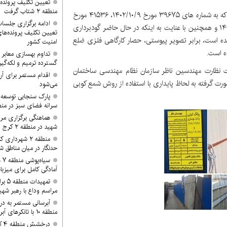
تعیین تکلیف پرونده‌
منطقه ۲ شتاب گرفت
در نهایت بر اساس چندین نوبت اخطاریه های شهرداری منطقه که به شماره های ۳۹۶۷۵ مورخ ۱۴۰۲/۱۰/۹، ۴۱۵۳۶ مورخ
۱۴۰۲/۱۰/۲۱، ۴۱۶۹۱ مورخ۱۴۰۲/۱۰/۲۳، ۴۵۷۸۹ مورخ۱۴۰۲/۱۱/۲۴ و همچنین با عنایت به اینکه در حال حاضر گودبرداری
تعیین تکلیف پرونده‌ه
یده است، برابر تصویر پیوستی، حصار کارگاهی فلزی ضلع
امنیت کشور
ه است.
گسترده ترمیم و لکه‌گی
حت نظارت مهندسین ناظر سازمان نظام مهندسی ساختمان
ورت گرفته به لحاظ پایداری با استفاده از روش شمع کوبی
می‌شود
پارک سنجابی توسعه 
سرانه فضای سبز در منطق
هماهنگی برگزاری مرا
شهید در منطقه ۲ کرج
منطقه ۲ شهردا
حدنگار در میان مناطق ش
سی
آمادگی کامل برای میزبان
تمهید
مراسم وداع با رهبر شهی
آبرسانی مستمر به د
منطقه ۱۰ با تانکرهای آبرسان
در