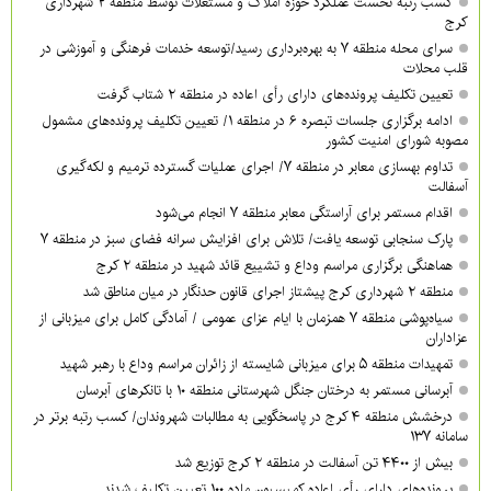
کسب رتبه نخست عملکرد حوزه املاک و مستغلات توسط منطقه ۲ شهرداری
کرج
سرای محله منطقه ۷ به بهره‌برداری رسید/توسعه خدمات فرهنگی و آموزشی در
قلب محلات
تعیین تکلیف پرونده‌های دارای رأی اعاده در منطقه ۲ شتاب گرفت
ادامه برگزاری جلسات تبصره ۶ در منطقه ۱/ تعیین تکلیف پرونده‌های مشمول
مصوبه شورای امنیت کشور
تداوم بهسازی معابر در منطقه ۷/ اجرای عملیات گسترده ترمیم و لکه‌گیری
آسفالت
اقدام مستمر برای آراستگی معابر منطقه ۷ انجام می‌شود
پارک سنجابی توسعه یافت/ تلاش برای افزایش سرانه فضای سبز در منطقه ۷
هماهنگی برگزاری مراسم وداع و تشییع قائد شهید در منطقه ۲ کرج
منطقه ۲ شهرداری کرج پیشتاز اجرای قانون حدنگار در میان مناطق شد
سیاه‌پوشی منطقه ۷ همزمان با ایام عزای عمومی / آمادگی کامل برای میزبانی از
عزاداران
تمهیدات منطقه ۵ برای میزبانی شایسته از زائران مراسم وداع با رهبر شهید
آبرسانی مستمر به درختان جنگل شهرستانی منطقه ۱۰ با تانکرهای آبرسان
درخشش منطقه ۴ کرج در پاسخگویی به مطالبات شهروندان/ کسب رتبه برتر در
سامانه ۱۳۷
بیش از ۴۴۰۰ تن آسفالت در منطقه ۲ کرج توزیع شد
پرونده‌های دارای رأی اعاده کمیسیون ماده ۱۰۰ تعیین تکلیف شدند