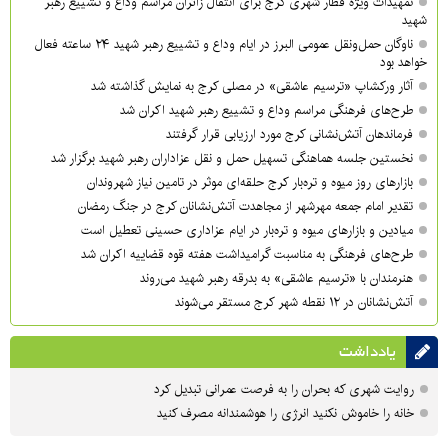
تمهیدات ویژه قطار شهری کرج برای انتقال زائران مراسم وداع و تشییع رهبر
شهید
ناوگان حمل‌ونقل عمومی البرز در ایام وداع و تشییع رهبر شهید ۲۴ ساعته فعال
خواهد بود
آثار ورکشاپ «ترسیم عاشقی» در مصلی کرج به نمایش گذاشته شد
طرح‌های فرهنگی مراسم وداع و تشییع رهبر شهید اکران شد
فرماندهان آتش‌نشانی کرج مورد ارزیابی قرار گرفتند
نخستین جلسه هماهنگی تسهیل حمل و نقل عزاداران رهبر شهید برگزار شد
بازارهای روز میوه و تره‌بار کرج حلقه‌ای موثر در تامین نیاز شهروندان
تقدیر امام جمعه مهرشهر از مجاهدت آتش‌نشانان کرج در جنگ رمضان
میادین و بازارهای میوه و تره‌بار در ایام عزاداری حسینی تعطیل است
طرح‌های فرهنگی به مناسبت گرامیداشت هفته قوه قضاییه اکران شد
هنرمندان با «ترسیم عاشقی» به بدرقه رهبر شهید می‌روند
آتش‌نشانان در ۱۲ نقطه شهر کرج مستقر می‌شوند
یادداشت
روایت شهری که بحران را به فرصت عمرانی تبدیل کرد
خانه را خاموش نکنید انرژی را هوشمندانه مصرف کنید