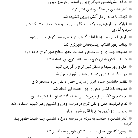
بدرقه آتش‌نشانان شهرکرج برای استقرار در مرز مهران
آتش‌نشانان در جنگ رمضان ایثار کردند
کودک ۹ ساله از دل آتش بیرون کشیده شد
قرارگیری طرح‌های بزرگ و اثرگذار ملی در اولویت‌ جذب مشارکت‌های
سرمایه‌گذاری
طرح تلفیقی مبارزه با آفات گیاهی در فضای سبز کرج اجرا می‌شود
بیانات رهبر انقلاب زینت‌بخش شهرکرج شد
عملیات بهسازی و ساماندهی آسفالت معابر سطح شهر کرج ادامه دارد
خدمات آتش‌نشانی کرج به سامانه "کرج‌من" اضافه شد
حال و روز سیما و منظر شهر کرج را گزارش کنید
جوان ۱۸ ساله در رودخانه روستای گوراب غرق شد
تقدیر جانشین سپاه البرز از سازمان حمل و نقل بار و مسافر کرج
عملیات خط‌کشی محوری بلوار هفت تیر انجام شد
نجات جان ۵۵ نفر از کرجی‌ها طی هفته گذشته توسط آتش‌نشانان
تمام ظرفیت حمل و نقل کرج در مراسم وداع و تشییع رهبر شهید استفاده شد
پذیرایی از زائرین وداع با آقای شهید ایران
آتش‌نشانان با خدمت به مردم در مراسم وداع و تشییع رهبر شهید حضور پیدا
کردند
برخورد کامیون حمل ماسه با شش خودرو حادثه‌ساز شد