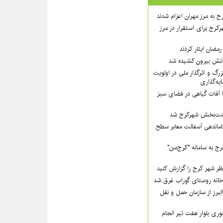
ج به مرز مهران اعزام شدند
رکرج برای استقرار در مرز
مضان ایثار کردند
گ و اثرگذار ملی در اولویت‌
ه‌گذاری
ا آفات گیاهی در فضای سبز
 زینت‌بخش شهرکرج شد
ماندهی آسفالت معابر سطح
ج به سامانه "کرج‌من"
ظر شهر کرج را گزارش کنید
لبرز از سازمان حمل و نقل
ی بلوار هفت تیر انجام