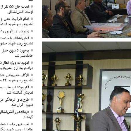
نجات جان 
توسط آتش‌نشانان
تمام ظرفیت حمل و ن
تشییع رهبر شهید استفا
پذیرایی از زائرین ودا
آتش‌نشانان با خدمت 
تشییع رهبر شهید حضور 
برخورد کامیون حمل 
حادثه‌ساز شد
تمهیدات ویژه قطار ش
مراسم وداع و تشییع ره
ناوگان حمل‌ونقل عموم
تشییع رهبر شهید ۲۴ ساعته فعال خواهد بود
آثار ورکشاپ «ترسیم
نمایش گذاشته شد
طرح‌های فرهنگی مرا
شهید اکران شد
فرماندهان آتش‌نشانی 
گرفتند
نخستین جلسه هماه
عزاداران رهبر شهید برگز