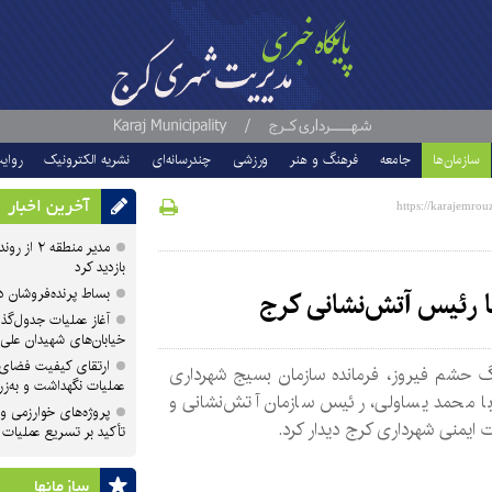
سازمان‌ها
جامعه
فرهنگ و هنر
ورزشی
چندرسانه‌ای
نشریه الکترونیک
روای
آخرین اخبار
مدیر منطقه
بازدید کرد
بساط پرنده‌فروشان 
با رئیس آتش‌نشانی کرج
آغاز عملیات جدول‌گذ
خیابان‌های شهیدان علی
ارتقای کیفیت فضای 
 حشم فیروز، فرمانده سازمان بسیج شهرداری
عملیات نگهداشت و به‌زر
ا محمد یساولی، رئیس سازمان آتش‌نشانی و
پروژه‌های خوارزمی و ش
ایمنی شهرداری کرج دیدار کرد.
تأکید بر تسریع عملیات
سازمان‎ها