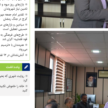
بازارهای روز میوه و ت
تامین نیاز شهروندان
تقدیر امام جمعه مهر
کرج در جنگ رمضان
میادین و بازارهای میو
حسینی تعطیل است
طرح‌های فرهنگی به 
قوه قضاییه اکران شد
هنرمندان با «ترسیم 
می‌روند
آتش‌نشانان در ۱۲ نقطه شهر کرج مستقر می‌شوند
یادداشت
روایت شهری که بحرا
کرد
خانه را خاموش نکنید
کنید