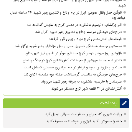
تمهیدات ویژه قطار شهری کرج برای انتقال زائران مراسم وداع و تشییع رهبر
شهید
ناوگان حمل‌ونقل عمومی البرز در ایام وداع و تشییع رهبر شهید ۲۴ ساعته فعال
خواهد بود
آثار ورکشاپ «ترسیم عاشقی» در مصلی کرج به نمایش گذاشته شد
طرح‌های فرهنگی مراسم وداع و تشییع رهبر شهید اکران شد
فرماندهان آتش‌نشانی کرج مورد ارزیابی قرار گرفتند
نخستین جلسه هماهنگی تسهیل حمل و نقل عزاداران رهبر شهید برگزار شد
بازارهای روز میوه و تره‌بار کرج حلقه‌ای موثر در تامین نیاز شهروندان
تقدیر امام جمعه مهرشهر از مجاهدت آتش‌نشانان کرج در جنگ رمضان
میادین و بازارهای میوه و تره‌بار در ایام عزاداری حسینی تعطیل است
طرح‌های فرهنگی به مناسبت گرامیداشت هفته قوه قضاییه اکران شد
هنرمندان با «ترسیم عاشقی» به بدرقه رهبر شهید می‌روند
آتش‌نشانان در ۱۲ نقطه شهر کرج مستقر می‌شوند
یادداشت
روایت شهری که بحران را به فرصت عمرانی تبدیل کرد
خانه را خاموش نکنید انرژی را هوشمندانه مصرف کنید