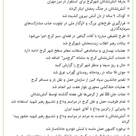
بدرقه آتش‌نشانان شهرکرج برای استقرار در مرز مهران
آتش‌نشانان در جنگ رمضان ایثار کردند
کودک ۹ ساله از دل آتش بیرون کشیده شد
قرارگیری طرح‌های بزرگ و اثرگذار ملی در اولویت‌ جذب مشارکت‌های
سرمایه‌گذاری
طرح تلفیقی مبارزه با آفات گیاهی در فضای سبز کرج اجرا می‌شود
بیانات رهبر انقلاب زینت‌بخش شهرکرج شد
عملیات بهسازی و ساماندهی آسفالت معابر سطح شهر کرج ادامه دارد
خدمات آتش‌نشانی کرج به سامانه "کرج‌من" اضافه شد
حال و روز سیما و منظر شهر کرج را گزارش کنید
جوان ۱۸ ساله در رودخانه روستای گوراب غرق شد
تقدیر جانشین سپاه البرز از سازمان حمل و نقل بار و مسافر کرج
عملیات خط‌کشی محوری بلوار هفت تیر انجام شد
نجات جان ۵۵ نفر از کرجی‌ها طی هفته گذشته توسط آتش‌نشانان
تمام ظرفیت حمل و نقل کرج در مراسم وداع و تشییع رهبر شهید استفاده شد
پذیرایی از زائرین وداع با آقای شهید ایران
آتش‌نشانان با خدمت به مردم در مراسم وداع و تشییع رهبر شهید حضور پیدا
کردند
برخورد کامیون حمل ماسه با شش خودرو حادثه‌ساز شد