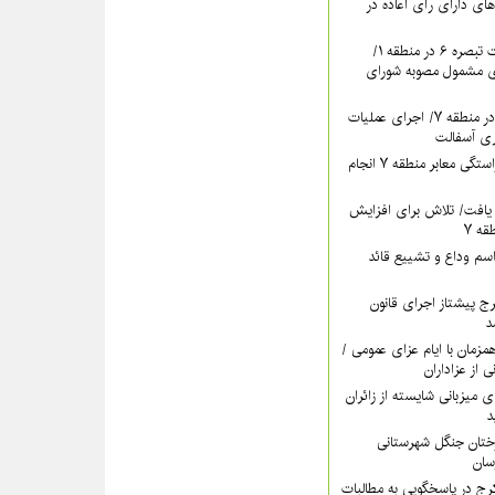
های دارای رأی اعاده در
ادامه برگزاری جلسات تبصره ۶ در منطقه ۱/
ای مشمول مصوبه شورای
تداوم بهسازی معابر در منطقه ۷/ اجرای عملیات
ری آسفالت
اقدام مستمر برای آراستگی معابر منطقه ۷ انجام
یافت/ تلاش برای افزایش
ه ۷
سم وداع و تشییع قائد
ری کرج پیشتاز اجرای قانون
د
اه‌پوشی منطقه ۷ همزمان با ایام عزای عمومی /
ی از عزاداران
ات منطقه ۵ برای میزبانی شایسته از زائران
د
رختان جنگل شهرستانی
خشش منطقه ۴ کرج در پاسخگویی به مطالبات