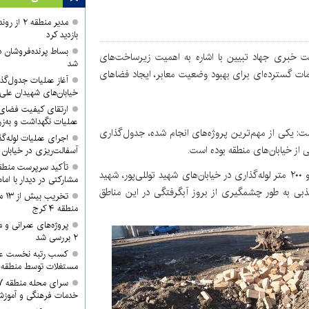
مدیر منطقه
بازدید کرد
بساط پرنده‌فروشان 
ت خبری جهاد تبیین با اشاره به اهمیت زیرساخت‌های
شد
امات گسترده‌ای برای بهبود وضعیت معابر، ایجاد فضاهای
آغاز عملیات جدول‌گذ
خیابان‌های شهیدان علی
ارتقای کیفیت فضای 
عملیات نگهداشت و به‌زر
رافیک شهرداری منطقه ۴ کرج بیان داشت: یکی از مهم‌ترین پروژه‌های انجام شده، جدول‌گذاری
اجرای عملیات لوله‌گ
آسفالت‌ریزی در خیابان
وی افزود: جمع‌آوری و هدایت آب‌های سطحی از طریق هزار و ۲۰۰ متر لوله‌گذاری در خیابان‌های شهید توللی‌پور، شهید
مشارکتی در دیدار با ام
محله اخترآباد) و حفر ۱۳ حلقه چاه جذبی به طور چشمگیری از بروز آبگرفتگی در این مناطق
تخر
منطقه ۴ کرج
پروژه‌های عمرانی و
۲ بررسی شد
کسب رتبه نخست عمل
مستغلات توسط منطقه ۲ شهرداری کرج
خدمات فرهنگی و آموزش