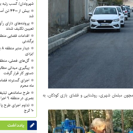
شهروندان/ کسب رتبه برتر 
شد
تعیین تکلیف شدند
برگشتی
دی
ایزدی
گل‌های فصلی، منطقه ۱۰ را زیباتر کر
دستور کار قرار گرفت
اجرای گسترده فضاسا
ماه محرم
طرح ساماندهی تبلیغ
منطقه ۴ کرج با تجهیزاتی همچون مبلمان شهری، روشنایی و فضای بازی کودکان، به
بصری در منطقه ۹ اجرا شد
تداوم اجرای طرح پا
۱۰ کرج
یادداشت