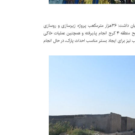
قلی پور با اشاره به تقویت بستر و افزایش مقاومت معابر، بیان داشت: ۳۶هزار مترمکعب پروژه زیرسازی و روسازی
غیرآسفالتی اعم از دکوپاژ، تحکیم بستر و اجرای اساس در سطح منطقه ۴ کرج انجام پذیرفته و همچنین عملیات خاکی
 در حاشیه باغ سیب نیز برای ایجاد بستر مناسب احداث پارک، در حال انجام