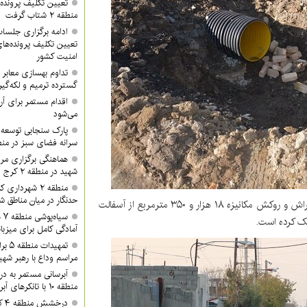
تعیین تکلیف پرونده‌
منطقه ۲ شتاب گرفت
تعیین تکلیف پرونده‌ه
امنیت کشور
گسترده ترمیم و لکه‌گی
می‌شود
پارک سنجابی توسعه 
سرانه فضای سبز در منطق
هماهنگی برگزاری مرا
شهید در منطقه ۲ کرج
منطقه ۲ شهردا
حدنگار در میان مناطق ش
قلی پور در ادامه گفت: لکه‌گیری مکانیزه ۵۵ هزار مترمربع و تراش و روکش مکانیزه ۱۸ هزار و ۳۵۰ مترمربع از آسفالت
سی
مک کرده است.
آمادگی کامل برای میزبان
تمهید
مراسم وداع با رهبر شهی
آبرسانی مستمر به د
منطقه ۱۰ با تانکرهای آبرسان
در