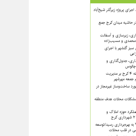
 ۲ از روند اجرای پروژه زیرگذر شیخ‌آباد
در حاشیه میدان کرج جمع
اری، زیرسازی و آسفالت
‌محمدی و مسیب‌زاده
سبز گلشهر با اجرای
اعی
ذاری، جدول‌گذاری و
 چالوس
تأکید سرپرست منطقه ۴ کرج بر مدیریت
ام جمعه مهرشهر
یب بیش از ۱۳ مورد ساخت‌وساز غیرمجاز در
 مشکلات محلات هدف منطقه
کرد حوزه املاک و
سرای محله منطقه ۷ به بهره‌برداری رسید/توسعه
ی در قلب محلات