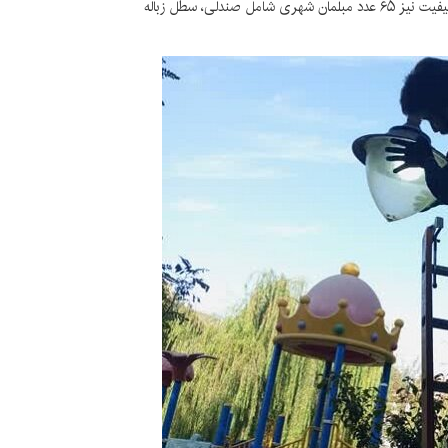
این مسئول اذعان کرد: برای افزایش امکانات رفاهی و ارتقای کیفیت نیز ۶۵ عدد مبلمان شهری شامل صندلی، سطل زباله