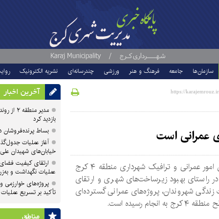
سازمان‌ها
جامعه
فرهنگ و هنر
ورزشی
چندرسانه‌ای
نشریه الکترونیک
روای
آخرین اخبار
مدیر منطقه
بازدید کرد
بساط پرنده‌فروشان 
ی عمرانی است
آغاز عملیات جدول‌گذ
خیابان‌های شهیدان علی
ارتقای کیفیت فضای 
معاون امور عمرانی و ترافیک شهرداری منطقه ۴ کرج
عملیات نگهداشت و به‌زر
در راستای بهبود زیرساخت‌های شهری و ارتقای
پروژه‌های خوارزمی و ش
زندگی شهروندان، پروژه‌های عمرانی گسترده‌ای
تأکید بر تسریع عملیات
 کرج به انجام رسیده است.
مناطق