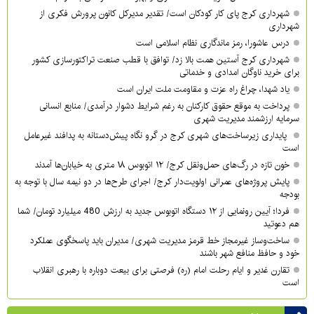
شهرداری کرج پای کار کودکان است/ تقدیر مدیرکل کانون پرورش فکری از
شهرداری
درس عاشورا، رمز ماندگاری نظام اسلامی است
شهرداری کرج آستین همت بالا زد/ توافق با قطب صنعت تراکتورسازی کشور
برای خرید ناوگان امدادی و خدماتی
یاد شهدا، چراغ راه عزت و مقاومت ملت ایران است
پرداخت به موقع حقوق کارکنان به رغم شرایط دشوار درآمدی/ منابع انسانی
سرمایه ارزشمند مدیریت شهری
پایداری زیرساخت‌های شهری کرج در گرو نگاه پیش‌دستانه به پدافند غیرعامل
است
خون تازه در رگ‌های حمل‌ونقل کرج/ ۱۲ اتوبوس ۱۸ متری به خیابان‌ها آمدند
پایش پروژه‌های عمرانی اولویت‌دار کرج/ اجرای طرح‌ها در دو نیمه سال با توجه به
بودجه
فردا؛ آیین رونمایی از ۱۲ دستگاه اتوبوس جدید به ارزش 480 میلیارد تومان/ شما
هم دعوتید
ساخت‌وساز غیرمجاز خط قرمز مدیریت شهری‌/ مدیران باید پاسخگوی عملکرد
خود و حافظ منافع شهر باشند
تقارن غدیر و ایام رحلت امام (ره) فرصتی برای بیعت دوباره با رهبری انقلاب
است