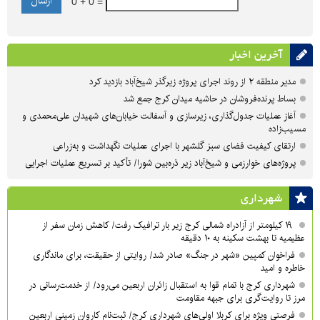
0 + 0 =
آخرین اخبار
مدیر منطقه ۲ از روند اجرای پروژه زیرگذر شیخ‌آباد بازدید کرد
بساط پرنده‌فروشان در حاشیه میدان کرج جمع شد
آغاز عملیات جدول‌گذاری، زیرسازی و آسفالت خیابان‌های شهیدان علی‌محمدی و
مسیب‌زاده
ارتقای کیفیت فضای سبز گلشهر با اجرای عملیات نگهداشت و به‌زراعی
پروژه‌های خوارزمی و شیخ‌آباد زیر ذره‌بین شورا/ تأکید بر تسریع عملیات اجرایی
شهرداری
۱۹ کیلومتر از آزادراه شمالی کرج زیر بار ترافیک رفت/ کاهش زمان سفر از
عظیمیه تا بهشت سکینه به ۱۰ دقیقه
فراخوان کمپین «شهر در جنگ» صادر شد/ روایتی از حقیقت، برای ماندگاری
خاطره و امید
شهرداری کرج با تمام قوا به استقبال زائران اربعین می‌رود/ از خدمت‌رسانی در
مرز تا روایت‌گری برای جبهه مقاومت
فرصتی ویژه برای کربلا اولی‌های شهرداری کرج/ ثبت‌نام کاروان زمینی اربعین