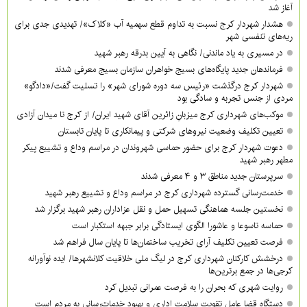
آغاز شد
هشدار شهردار کرج نسبت به تداوم قطع سهمیه آب «کلاک»/ تهدیدی جدی برای
ریه‌های تنفسی شهر
در مسیری به یاد ماندنی/ نگاهی به آیین بدرقه رهبر شهید
فرماندهان جدید پایگاه‌های بسیج خواهران سازمان بسیج معرفی شدند
شهردار کرج درگذشت «رئیس سه دوره شورای شهر» را تسلیت گفت/«دادگو»
مردی از جنس تجربه و سادگی بود
موکب‌های شهرداری کرج میزبانِ زائرین آقای شهید ایران/ از کرج تا میدان آزادی
تعیین تکلیف وضعیت نیروهای شرکتی و پیمانکاری تا پایان تابستان
دعوت شهردار کرج برای حضور حماسی شهروندان در مراسم وداع و تشییع پیکر
مطهر رهبر شهید
سرپرستان جدید مناطق ۳ و ۴ معرفی شدند
خدمت‌رسانی گسترده شهرداری کرج در مراسم وداع و تشییع رهبر شهید
نخستین جلسه هماهنگی تسهیل حمل و نقل عزاداران رهبر شهید برگزار شد
حماسه تاسوعا و عاشورا الگوی ایستادگی برابر جبهه استکبار است
فرصت تعیین تکلیف آرای تخریب ساختمان‌ها تا پایان سال فراهم شد
درخشش کارکنان شهرداری کرج در لیگ ملی خلاقیت کلانشهرها/ ایده نوآورانه
کرجی‌ها در جمع برترین‌ها
روایت شهری که بحران را به فرصت عمرانی تبدیل کرد
دستگاه قضا عامل تقویت سلامت اداری و بهبود خدمات‌رسانی به مردم است