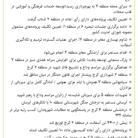
سرای محله منطقه ۷ به بهره‌برداری رسید/توسعه خدمات فرهنگی و آموزشی در
قلب محلات
تعیین تکلیف پرونده‌های دارای رأی اعاده در منطقه ۲ شتاب گرفت
ادامه برگزاری جلسات تبصره ۶ در منطقه ۱/ تعیین تکلیف پرونده‌های مشمول
مصوبه شورای امنیت کشور
تداوم بهسازی معابر در منطقه ۷/ اجرای عملیات گسترده ترمیم و لکه‌گیری
آسفالت
اقدام مستمر برای آراستگی معابر منطقه ۷ انجام می‌شود
پارک سنجابی توسعه یافت/ تلاش برای افزایش سرانه فضای سبز در منطقه ۷
هماهنگی برگزاری مراسم وداع و تشییع قائد شهید در منطقه ۲ کرج
منطقه ۲ شهرداری کرج پیشتاز اجرای قانون حدنگار در میان مناطق شد
سیاه‌پوشی منطقه ۷ همزمان با ایام عزای عمومی / آمادگی کامل برای میزبانی از
عزاداران
تمهیدات منطقه ۵ برای میزبانی شایسته از زائران مراسم وداع با رهبر شهید
آبرسانی مستمر به درختان جنگل شهرستانی منطقه ۱۰ با تانکرهای آبرسان
درخشش منطقه ۴ کرج در پاسخگویی به مطالبات شهروندان/ کسب رتبه برتر در
سامانه ۱۳۷
بیش از ۴۴۰۰ تن آسفالت در منطقه ۲ کرج توزیع شد
پرونده‌های دارای رأی اعاده کمیسیون ماده ۱۰۰ تعیین تکلیف شدند
اقدامات قضایی منطقه ۵ کرج در وصول چک‌های برگشتی