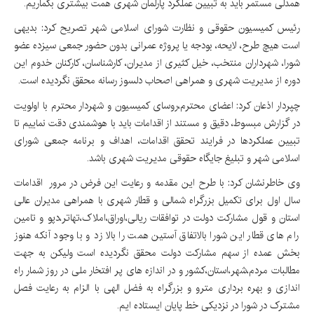
همدلی مستمر باید به تبیین عملکرد پارلمان شهری همت بیشتری بگماریم.
رئیس کمیسیون حقوقی و نظارت شورای اسلامی شهر تصریح کرد: بدیهی
است هیچ طرح، لایحه، بودجه یا پروژه عمرانی بدون حضور جمعی سیزده عضو
شورا، شهرداران منتخب، خیل کثیری از مدیران، کارشناسان، کارکنان خدوم این
دوره از مدیریت شهری و همراهی اصحاب دلسوز رسانه محقق نگردیده است.
چپردار اذعان کرد: اعضای محترم،روسای کمیسیون و شهردار محترم با اولویت
در گزارش مبسوط، دقیق و مستند از اقدامات باید با هوشمندی دقت نماییم تا
تبیین عملکردها در فرایند تحقق اقدامات، اهداف و برنامه جمعی شورای
اسلامی شهر و تبلیغ جایگاه حقوقی مدیریت شهری باشد.
وی خاطرنشان کرد: با طرح این مقدمه و رعایت این فرض در مرور اقدامات
سال اول برای تکمیل بزرگراه شمالی و قطار شهری با همراهی مدیران عالی
استان و قول مشارکت دولت در توافقات ریالی،اوراق،املاک،تهاتر،دپو و تامین
رام های قطار این شورا بالاتفاق آستین همت را بالا زد و با وجود آنکه هنوز
بخش عمده از سهم مشارکت دولت محقق نگردیده است ولیکن به جهت
مطالبات مردم،شهر،استان،کشور و در اندازه های پر افتخار ملی در روز شمار راه
اندازی و بهره برداری مترو و بزرگراه به فضل الهی با الزام به رعایت فصل
مشترک در شورا در نزدیکی خط پایان ایستاده ایم.