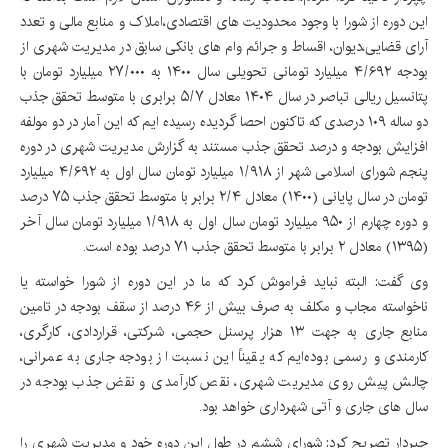
این دوره از شورا با وجود محدودیت های اقتصادی،املاک و منابع مالی و تعدد
آرای قضایی،دیوان، اقساط و جرائم وام های بانکی سابق در مدیریت شهری از
بودجه ۴/۶۹۲ میلیارد تومانی تحویلی سال ۱۴۰۰ به ۲۷/۰۰۰ میلیارد تومان با
پتانسیل ریالی تباصر در سال ۱۴۰۴ معادل ۵/۷ برابری با متوسط تحقق جذب
دو ساله ۱۰۹ درصدی که تاکنون احصا گردیده رسیده ایم که این آمار در دو مولفه
افزایش بودجه و درصد تحقق جذب مستند به گزارش مدیریت شهری در دوره
پنجم شورای اسلامی شهر از ۱/۹۱۸ میلیارد تومان سال اول به ۴/۶۹۲ میلیارد
تومان در سال پایانی (۱۴۰۰) معادل ۲/۴ برابر با متوسط تحقق جذب ۷۵ درصد
و دوره چهارم از ۹۵۰ میلیارد تومان سال اول به ۱/۹۱۸ میلیارد تومان سال آخر
(۱۳۹۵) معادل ۲ برابر با متوسط تحقق جذب ۷۱ درصد بوده است.
وی گفت: البته نباید فراموش کرد که ما در این دوره از شورا خواسته یا
ناخواسته مجاب و مکلف به صرف بیش از ۴۶ درصد از سقف بودجه در تامین
منابع جاری به جهت ۱۳ هزار پرسنل حجمی، شرکتی، قراردادی، کارگری،
کارمندی و رسمی بوده‌ایم که یقیناً این نسبت از بودجه جاری به عمرانی،
چالش پیش روی مدیریت شهری، نقص کارآمدی و نقض جذب بودجه در
سال های جاری و آتی شهرداری خواهد بود.
چپردار تصریح کرد: شورای ششم در طول این دوره خود و مدیریت شهری را