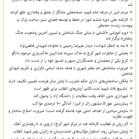
شد
مردم البرز در بدرقه امام شهید صحنه‌هایی ماندگار از عشق و وفاداری خلق کردند
کارنامه عالی دوره ششم شورا در حفظ و توسعه فضای سبز، ساخت پارک و
پیوست زیست محیطی
دوره آموزشی «آشنایی با مبانی جنگ شناختی و تبیین آخرین وضعیت جنگ
رمضان» برگزار شد
۸ ماه به انتظار شهادت/ دیدار علیرضا رحیمی با خانواده شهیدان فاطمی‌نژاد
بخشی از خاطرات شهر کرج به خاک سپرده شد/آیین خاکسپاری مرحوم دادگو
کرج یکی از معتمدان و خدمتگزاران صبور و دلسوز خود را از دست داد
ضرورت ساماندهی نام‌ معابر شهری با هدف حذف اسامی تکراری و تکریم شهدای
شاخص
مالکان ساختمان‌های دارای حکم تخریب تا پایان سال فرصت تعیین تکلیف دارند
تشییع قائد شهید ِامت تکثیر آرمان‌های انقلاب برای ظهور است
شهرداری بدون اتلاف وقت مطالبات از دانشگاه آزاد را وصول کند
پیش‌بینی عبور ۵ میلیون زائر از البرز/ آمادگی ۱۰۰ درصدی مواکب
سازمان میادین از اهداف اصلی خود فاصله گرفته است/ ضرورت اصلاح ساختار و
تقویت نظارت
آثار زیان بار فعالیت کارخانه قند در مرکز شهر کرج/ از بوی بد تا رهاسازی آهک
پایش میدانی روند استقرار موکب‌های خدمت‌رسان به زائران رهبر شهید انقلاب
بسیج کامل امکانات مدیریت شهری کرج برای برگزاری مراسم بدرقه رهبر شهید