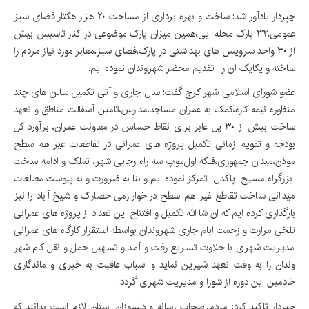
چپردار یادآور شد: ساخت و بهره برداری از مساحت ۲۰ هزار هکتار فضای سبز
عمومی،۳۲ پارک محله ایی،همین میزان پارک موضوعی در کنار تاسیس بیش
از ۳۰ واحد سرویس های بهداشتی در پارک،فضای سبز،معابر مورد نیاز مردم را
ساخته و یکایک آن را تقدیم محضر شهروندان نموده ایم.
عضو شورای اسلامی شهر کرج گفت: سال جاری و آتی تکمیل سالن های چند
منظوره نیمه کاره،کمک به عمران مساجد،مدارس،تامین آسفالت مناطق و تعهد
ساخت بیش از ۳۰ پل عابر برای نقاط حساس در معاونت عمران، برآورد کل
بودجه و تقویم زمانی تکمیل پروژه های عمرانی در تقاطعات غیر هم سطح
موذن،میدان جمهوری،فلکه اول،لوپ سه راه رجایی شهر، تملک و ادامه ساخت
بزرگراه مسیح پاکدل تمرکز نموده ایم و بنا به ضرورت و به پیوست مطالعات
میدانی ساخت تقاطع غیر هم سطح در خوارزمی حصارک و شیخ آباد را نیز
بارگذاری کرده ایم که ان شا الله تکمیل و افتتاح این تعداد از پروژه های عمرانی
تلخی مرارت و زحمت ایام جاری شهروندان بواسطه استقرار کارگاه های عمرانی
مدیریت شهری با حلاوت تسریع رفت و آمد و تسهیل حمل و نقل کام شهر
وندان را به وقت تعهد شیرین نماید و اسباب عاقبت به خیری و ماندگاری
خادمین این دوره از شورا و مدیریت شهری گردد.
چپردار تاکید کرد: مردم،اصحاب رسانه و دلسوزان استان لازم است بدانند که