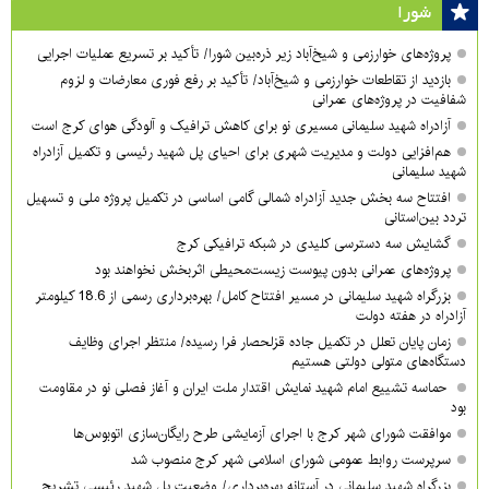
شورا
پروژه‌های خوارزمی و شیخ‌آباد زیر ذره‌بین شورا/ تأکید بر تسریع عملیات اجرایی
بازدید از تقاطعات خوارزمی و شیخ‌آباد/ تأکید بر رفع فوری معارضات و لزوم
شفافیت در پروژه‌های عمرانی
آزادراه شهید سلیمانی مسیری نو برای کاهش ترافیک و آلودگی هوای کرج است
هم‌افزایی دولت و مدیریت شهری برای احیای پل شهید رئیسی و تکمیل آزادراه
شهید سلیمانی
افتتاح سه بخش جدید آزادراه شمالی گامی اساسی در تکمیل پروژه ملی و تسهیل
تردد بین‌استانی
گشایش سه دسترسی کلیدی در شبکه ترافیکی کرج
پروژه‌های عمرانی بدون پیوست زیست‌محیطی اثربخش نخواهند بود
بزرگراه شهید سلیمانی در مسیر افتتاح کامل/ بهره‌برداری رسمی از 18.6 کیلومتر
آزادراه در هفته دولت
زمان پایان تعلل در تکمیل جاده قزلحصار فرا رسیده/ منتظر اجرای وظایف
دستگاه‌های متولی دولتی هستیم
حماسه تشییع امام شهید نمایش اقتدار ملت ایران و آغاز فصلی نو در مقاومت
بود
موافقت شورای شهر کرج با اجرای آزمایشی طرح رایگان‌سازی اتوبوس‌ها
سرپرست روابط عمومی شورای اسلامی شهر کرج منصوب شد
بزرگراه شهید سلیمانی در آستانه بهره‌برداری/ وضعیت پل شهید رئیسی تشریح