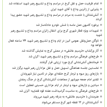
تمام ظرفیت حمل و نقل کرج در مراسم وداع و تشییع رهبر شهید استفاده شد
پذیرایی از زائرین وداع با آقای شهید ایران
آتش‌نشانان با خدمت به مردم در مراسم وداع و تشییع رهبر شهید حضور پیدا
کردند
برخورد کامیون حمل ماسه با شش خودرو حادثه‌ساز شد
تمهیدات ویژه قطار شهری کرج برای انتقال زائران مراسم وداع و تشییع رهبر
شهید
ناوگان حمل‌ونقل عمومی البرز در ایام وداع و تشییع رهبر شهید ۲۴ ساعته فعال
خواهد بود
آثار ورکشاپ «ترسیم عاشقی» در مصلی کرج به نمایش گذاشته شد
طرح‌های فرهنگی مراسم وداع و تشییع رهبر شهید اکران شد
فرماندهان آتش‌نشانی کرج مورد ارزیابی قرار گرفتند
نخستین جلسه هماهنگی تسهیل حمل و نقل عزاداران رهبر شهید برگزار شد
بازارهای روز میوه و تره‌بار کرج حلقه‌ای موثر در تامین نیاز شهروندان
تقدیر امام جمعه مهرشهر از مجاهدت آتش‌نشانان کرج در جنگ رمضان
میادین و بازارهای میوه و تره‌بار در ایام عزاداری حسینی تعطیل است
طرح‌های فرهنگی به مناسبت گرامیداشت هفته قوه قضاییه اکران شد
هنرمندان با «ترسیم عاشقی» به بدرقه رهبر شهید می‌روند
آتش‌نشانان در ۱۲ نقطه شهر کرج مستقر می‌شوند