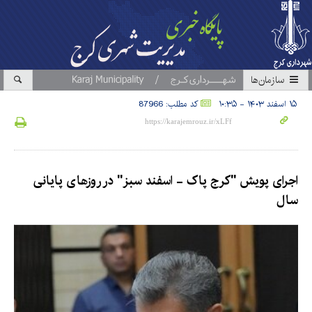
سازمان‎ها
۱۵ اسفند ۱۴۰۳ - ۱۰:۳۵
کد مطلب: 87966
اجرای پویش "کرج پاک - اسفند سبز" در روزهای پایانی
سال