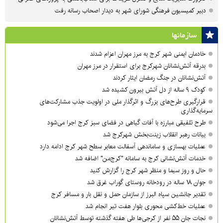
دبیر کمیسیون فرهنگی شورای شهر به دیدار اصحاب رسانه رفت
سازمان‎ها
خادمان ایمنی شهر کرج به مرز مهران اعزام شدند
بدرقه آتش‌نشانان شهرکرج برای استقرار در مرز مهران
آتش‌نشانان در جنگ رمضان ایثار کردند
کودک ۹ ساله از دل آتش بیرون کشیده شد
قرارگیری طرح‌های بزرگ و اثرگذار ملی در اولویت‌ جذب مشارکت‌های
سرمایه‌گذاری
طرح تلفیقی مبارزه با آفات گیاهی در فضای سبز کرج اجرا می‌شود
بیانات رهبر انقلاب زینت‌بخش شهرکرج شد
عملیات بهسازی و ساماندهی آسفالت معابر سطح شهر کرج ادامه دارد
خدمات آتش‌نشانی کرج به سامانه "کرج‌من" اضافه شد
حال و روز سیما و منظر شهر کرج را گزارش کنید
جوان ۱۸ ساله در رودخانه روستای گوراب غرق شد
تقدیر جانشین سپاه البرز از سازمان حمل و نقل بار و مسافر کرج
عملیات خط‌کشی محوری بلوار هفت تیر انجام شد
نجات جان ۵۵ نفر از کرجی‌ها طی هفته گذشته توسط آتش‌نشانان