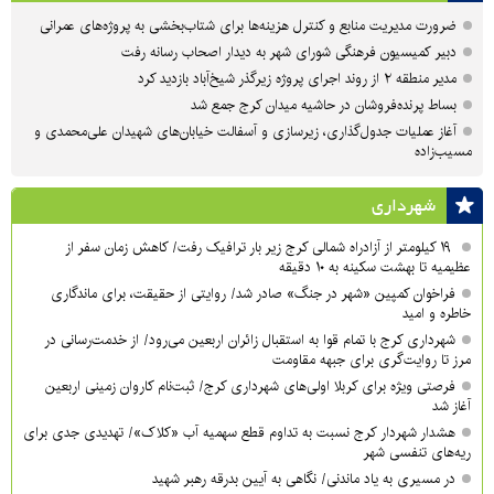
ضرورت مدیریت منابع و کنترل هزینه‌ها برای شتاب‌بخشی به پروژه‌های عمرانی
دبیر کمیسیون فرهنگی شورای شهر به دیدار اصحاب رسانه رفت
مدیر منطقه ۲ از روند اجرای پروژه زیرگذر شیخ‌آباد بازدید کرد
بساط پرنده‌فروشان در حاشیه میدان کرج جمع شد
آغاز عملیات جدول‌گذاری، زیرسازی و آسفالت خیابان‌های شهیدان علی‌محمدی و
مسیب‌زاده
شهرداری
۱۹ کیلومتر از آزادراه شمالی کرج زیر بار ترافیک رفت/ کاهش زمان سفر از
عظیمیه تا بهشت سکینه به ۱۰ دقیقه
فراخوان کمپین «شهر در جنگ» صادر شد/ روایتی از حقیقت، برای ماندگاری
خاطره و امید
شهرداری کرج با تمام قوا به استقبال زائران اربعین می‌رود/ از خدمت‌رسانی در
مرز تا روایت‌گری برای جبهه مقاومت
فرصتی ویژه برای کربلا اولی‌های شهرداری کرج/ ثبت‌نام کاروان زمینی اربعین
آغاز شد
هشدار شهردار کرج نسبت به تداوم قطع سهمیه آب «کلاک»/ تهدیدی جدی برای
ریه‌های تنفسی شهر
در مسیری به یاد ماندنی/ نگاهی به آیین بدرقه رهبر شهید