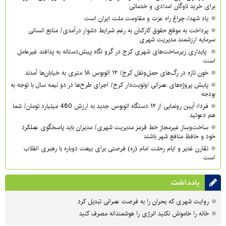
برای خرید ناوگان امدادی و خدماتی
یاد شهدا، چراغ راه عزت و مقاومت ملت ایران است
پرداخت به موقع حقوق کارکنان به رغم شرایط دشوار درآمدی/ منابع انسانی
سرمایه ارزشمند مدیریت شهری
پایداری زیرساخت‌های شهری کرج در گرو نگاه پیش‌دستانه به پدافند غیرعامل
است
خون تازه در رگ‌های حمل‌ونقل کرج/ ۱۲ اتوبوس ۱۸ متری به خیابان‌ها آمدند
پایش پروژه‌های عمرانی اولویت‌دار کرج/ اجرای طرح‌ها در دو نیمه سال با توجه به
بودجه
فردا؛ آیین رونمایی از ۱۲ دستگاه اتوبوس جدید به ارزش 480 میلیارد تومان/ شما
هم دعوتید
ساخت‌وساز غیرمجاز خط قرمز مدیریت شهری‌/ مدیران باید پاسخگوی عملکرد
خود و حافظ منافع شهر باشند
تقارن غدیر و ایام رحلت امام (ره) فرصتی برای بیعت دوباره با رهبری انقلاب
است
یادداشت
روایت شهری که بحران را به فرصت عمرانی تبدیل کرد
خانه را خاموش نکنید انرژی را هوشمندانه مصرف کنید