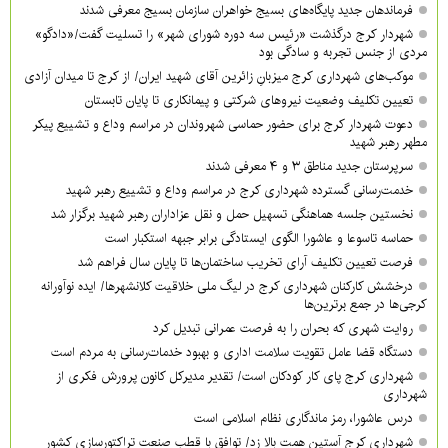
فرماندهان جدید پایگاه‌های بسیج خواهران سازمان بسیج معرفی شدند
شهردار کرج درگذشت «رئیس سه دوره شورای شهر» را تسلیت گفت/«دادگو»
مردی از جنس تجربه و سادگی بود
موکب‌های شهرداری کرج میزبانِ زائرین آقای شهید ایران/ از کرج تا میدان آزادی
تعیین تکلیف وضعیت نیروهای شرکتی و پیمانکاری تا پایان تابستان
دعوت شهردار کرج برای حضور حماسی شهروندان در مراسم وداع و تشییع پیکر
مطهر رهبر شهید
سرپرستان جدید مناطق ۳ و ۴ معرفی شدند
خدمت‌رسانی گسترده شهرداری کرج در مراسم وداع و تشییع رهبر شهید
نخستین جلسه هماهنگی تسهیل حمل و نقل عزاداران رهبر شهید برگزار شد
حماسه تاسوعا و عاشورا الگوی ایستادگی برابر جبهه استکبار است
فرصت تعیین تکلیف آرای تخریب ساختمان‌ها تا پایان سال فراهم شد
درخشش کارکنان شهرداری کرج در لیگ ملی خلاقیت کلانشهرها/ ایده نوآورانه
کرجی‌ها در جمع برترین‌ها
روایت شهری که بحران را به فرصت عمرانی تبدیل کرد
دستگاه قضا عامل تقویت سلامت اداری و بهبود خدمات‌رسانی به مردم است
شهرداری کرج پای کار کودکان است/ تقدیر مدیرکل کانون پرورش فکری از
شهرداری
درس عاشورا، رمز ماندگاری نظام اسلامی است
شهرداری کرج آستین همت بالا زد/ توافق با قطب صنعت تراکتورسازی کشور