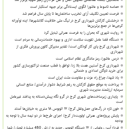
حماسه تاسوعا و عاشورا الگوی ایستادگی برابر جبهه استکبار است
فرصت تعیین تکلیف آرای تخریب ساختمان‌ها تا پایان سال فراهم شد
درخشش کارکنان شهرداری کرج در لیگ ملی خلاقیت کلانشهرها/ ایده نوآورانه
کرجی‌ها در جمع برترین‌ها
روایت شهری که بحران را به فرصت عمرانی تبدیل کرد
دستگاه قضا عامل تقویت سلامت اداری و بهبود خدمات‌رسانی به مردم است
شهرداری کرج پای کار کودکان است/ تقدیر مدیرکل کانون پرورش فکری از
شهرداری
درس عاشورا، رمز ماندگاری نظام اسلامی است
شهرداری کرج آستین همت بالا زد/ توافق با قطب صنعت تراکتورسازی کشور
برای خرید ناوگان امدادی و خدماتی
یاد شهدا، چراغ راه عزت و مقاومت ملت ایران است
پرداخت به موقع حقوق کارکنان به رغم شرایط دشوار درآمدی/ منابع انسانی
سرمایه ارزشمند مدیریت شهری
پایداری زیرساخت‌های شهری کرج در گرو نگاه پیش‌دستانه به پدافند غیرعامل
است
خون تازه در رگ‌های حمل‌ونقل کرج/ ۱۲ اتوبوس ۱۸ متری به خیابان‌ها آمدند
پایش پروژه‌های عمرانی اولویت‌دار کرج/ اجرای طرح‌ها در دو نیمه سال با توجه به
بودجه
فردا؛ آیین رونمایی از ۱۲ دستگاه اتوبوس جدید به ارزش 480 میلیارد تومان/ شما