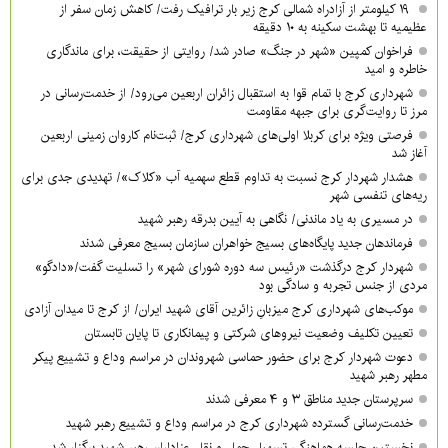
۱۹ کیلومتر از آزادراه شمالی کرج زیر بار ترافیک رفت/ کاهش زمان سفر از
عظیمیه تا بهشت سکینه به ۱۰ دقیقه
فراخوان کمپین «شهر در جنگ» صادر شد/ روایتی از حقیقت، برای ماندگاری
خاطره و امید
شهرداری کرج با تمام قوا به استقبال زائران اربعین می‌رود/ از خدمت‌رسانی در
مرز تا روایت‌گری برای جبهه مقاومت
فرصتی ویژه برای کربلا اولی‌های شهرداری کرج/ ثبت‌نام کاروان زمینی اربعین
آغاز شد
هشدار شهردار کرج نسبت به تداوم قطع سهمیه آب «کلاک»/ تهدیدی جدی برای
ریه‌های تنفسی شهر
در مسیری به یاد ماندنی/ نگاهی به آیین بدرقه رهبر شهید
فرماندهان جدید پایگاه‌های بسیج خواهران سازمان بسیج معرفی شدند
شهردار کرج درگذشت «رئیس سه دوره شورای شهر» را تسلیت گفت/«دادگو»
مردی از جنس تجربه و سادگی بود
موکب‌های شهرداری کرج میزبانِ زائرین آقای شهید ایران/ از کرج تا میدان آزادی
تعیین تکلیف وضعیت نیروهای شرکتی و پیمانکاری تا پایان تابستان
دعوت شهردار کرج برای حضور حماسی شهروندان در مراسم وداع و تشییع پیکر
مطهر رهبر شهید
سرپرستان جدید مناطق ۳ و ۴ معرفی شدند
خدمت‌رسانی گسترده شهرداری کرج در مراسم وداع و تشییع رهبر شهید
نخستین جلسه هماهنگی تسهیل حمل و نقل عزاداران رهبر شهید برگزار شد